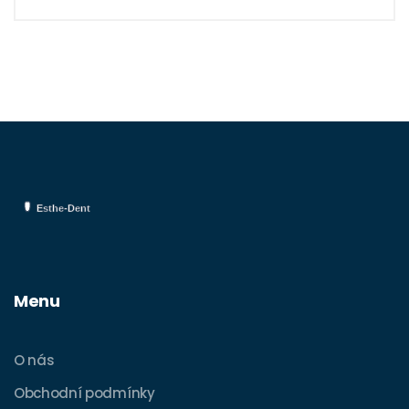
výsledku a uchovat bílé zuby po dlouhou
dobu.
Menu
O nás
Obchodní podmínky