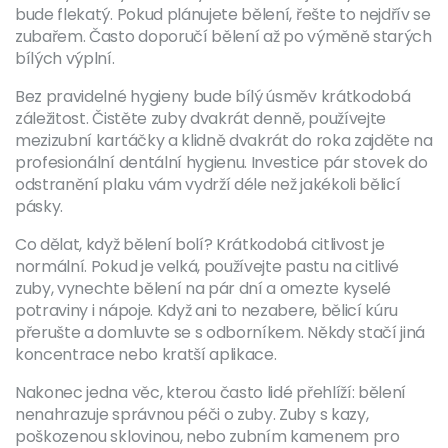
bude flekatý. Pokud plánujete bělení, řešte to nejdřív se
zubařem. Často doporučí bělení až po výměně starých
bílých výplní.
Bez pravidelné hygieny bude bílý úsměv krátkodobá
záležitost. Čistěte zuby dvakrát denně, používejte
mezizubní kartáčky a klidně dvakrát do roka zajděte na
profesionální dentální hygienu. Investice pár stovek do
odstranění plaku vám vydrží déle než jakékoli bělicí
pásky.
Co dělat, když bělení bolí? Krátkodobá citlivost je
normální. Pokud je velká, používejte pastu na citlivé
zuby, vynechte bělení na pár dní a omezte kyselé
potraviny i nápoje. Když ani to nezabere, bělicí kúru
přerušte a domluvte se s odborníkem. Někdy stačí jiná
koncentrace nebo kratší aplikace.
Nakonec jedna věc, kterou často lidé přehlíží: bělení
nenahrazuje správnou péči o zuby. Zuby s kazy,
poškozenou sklovinou, nebo zubním kamenem pro