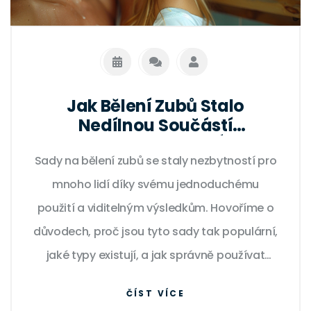
Jak Bělení Zubů Stalo
Nedílnou Součástí
Každodenní Péče o Ústní
Sady na bělení zubů se staly nezbytností pro
Hygienu
mnoho lidí díky svému jednoduchému
použití a viditelným výsledkům. Hovoříme o
důvodech, proč jsou tyto sady tak populární,
jaké typy existují, a jak správně používat
sady na bělení zubů doma. Navíc se dozvíte
ČÍST VÍCE
užitečné tipy, jak dosáhnout nejlepšího