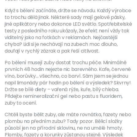
Když s bělení začínáte, držte se návodu. Každý výrobce
to trochu dělá jinak. Některé sady mají gelové pásky,
jiné aplikátory nebo dokonce LED světlo. Spotřebitelské
testy z posledního roku ukázaly, že efekt není vždy tak
viditelný jako na fotkách v reklamách. Nejčastější
chyba? Lidi si je nechávají na zubech moc dlouho,
doufají v rychlý zázrak a pak řeší citlivost.
Po bělení musejí zuby dostat trochu péče. Minimálně
prvních 48 hodin nejezte nic barevného. Kafe, červené
víno, borůvky… všechno, co barví. Sám jsem se jednou
napil limonády pár hodin po bělení a výsledek? Skvrny!
Držte se bílé diety – vařená rýže, kuře, bílý chleba.
Přidejte remineralizační gel nebo pastu s fluoridem,
zuby to ocení.
Chtěli byste bělit zuby, ale máte rovnátka, fazety nebo
plombu na předním zubu? Tady pozor. Bělicí složky
působí jen na přírodní sklovinu, ne na umělé hmoty.
Plomby, fazety a korunky zůstanou stejné. Výsledek