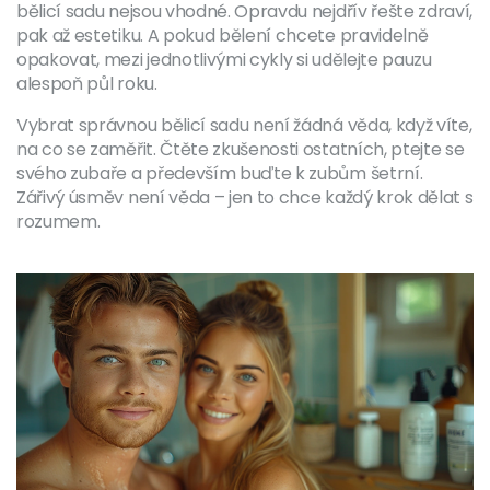
bělicí sadu nejsou vhodné. Opravdu nejdřív řešte zdraví,
pak až estetiku. A pokud bělení chcete pravidelně
opakovat, mezi jednotlivými cykly si udělejte pauzu
alespoň půl roku.
Vybrat správnou bělicí sadu není žádná věda, když víte,
na co se zaměřit. Čtěte zkušenosti ostatních, ptejte se
svého zubaře a především buďte k zubům šetrní.
Zářivý úsměv není věda – jen to chce každý krok dělat s
rozumem.