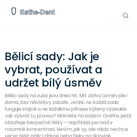
Bělicí sady: Jak je
vybrat, používat a
udržet bílý úsměv
Bělicí sady na zuby jsou dnes hit. Mít zářivý úsměv jde i
doma, bez návštěvy zubaře. Jenže, ne každá sada
funguje stejně a ne každému přinese kýžený výsledek.
Jak vybrat tu pravou? Mrkněte na složení. Ověřte, jestli
obsahuje bezpečné látky – například peroxid v
rozumné koncentraci. Nevím, jak vy, ale nikdo nechce
večer řešit pálící dásně nebo fleky na sklovině.