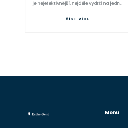
je nejefektivnější, nejdéle vydrží na jedno
nabití a jaký je nejsnazší na ovládání?
ČÍST VÍCE
Zjistil jsem to pro tebe. Pojď se mnou
objevit, jaký zubní kartáček je ten
nejlepší pro tebe.
Menu