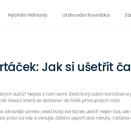
Hybridní Náhrady
Utahování Rovnátka
Zá
táček: Jak si ušetřit čas
stých zubů? Nejste v tom sami. Elektrický zubní kartáček s
í hlavici, která se dostane i do hůře přístupných míst.
zdravější úsměv, elektrický kartáček ušetří nejen čas, ale i
at práci za vás a věnujte čištění aspoň dvě minuty. Většin