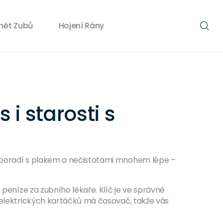
nět Zubů
Hojení Rány
 i starosti s
i poradí s plakem a nečistotami mnohem lépe –
 peníze za zubního lékaře. Klíč je ve správné
a elektrických kartáčků má časovač, takže vás