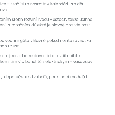
e – stačí si to nastavit v kalendáři. Pro děti
ravě.
áním štětin rozvlní i vodu v ústech, takže účinně
í i s rotačním, důležité je hlavně pravidelnost
bo vodní irigátor, hlavně pokud nosíte rovnátka
chu z úst.
uste jednoduchou investici a rozdíl ucítíte
em, tím víc benefitů s elektrickým – vaše zuby
y, doporučení od zubařů, porovnání modelů i