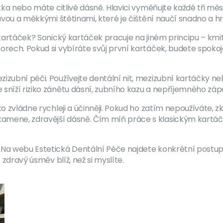
tka nebo máte citlivé dásně. Hlavici vyměňujte každé tři měsíc
lavou a měkkými štětinami, které je čištění naučí snadno a h
 kartáček? Sonický kartáček pracuje na jiném principu – kmit
rech. Pokud si vybíráte svůj první kartáček, budete spokojen
izubní péči. Používejte dentální nit, mezizubní kartáčky ne
sníží riziko zánětu dásní, zubního kazu a nepříjemného zápa
o zvládne rychleji a účinněji. Pokud ho zatím nepoužíváte, zk
amene, zdravější dásně. Čím míň práce s klasickým kartáčk
? Na webu Estetická Dentální Péče najdete konkrétní postup
 zdravý úsměv blíž, než si myslíte.