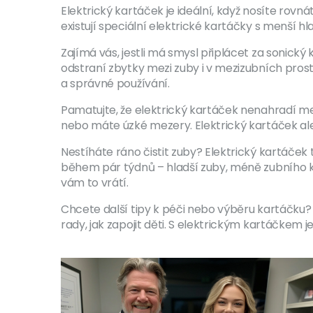
Elektrický kartáček je ideální, když nosíte rovná
existují speciální elektrické kartáčky s menší h
Zajímá vás, jestli má smysl připlácet za sonický
odstraní zbytky mezi zuby i v mezizubních prosto
a správné používání.
Pamatujte, že elektrický kartáček nenahradí mez
nebo máte úzké mezery. Elektrický kartáček ale 
Nestíháte ráno čistit zuby? Elektrický kartáček t
během pár týdnů – hladší zuby, méně zubního k
vám to vrátí.
Chcete další tipy k péči nebo výběru kartáčku
rady, jak zapojit děti. S elektrickým kartáčkem je