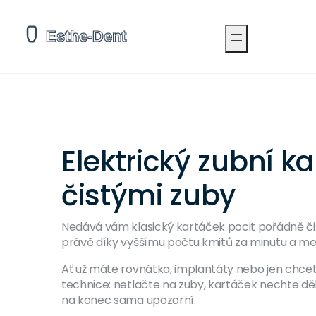
Elektrický zubní kar
čistými zuby
Nedává vám klasický kartáček pocit pořádně či
právě díky vyššímu počtu kmitů za minutu a menš
Ať už máte rovnátka, implantáty nebo jen chcete 
technice: netlačte na zuby, kartáček nechte děl
na konec sama upozorní.