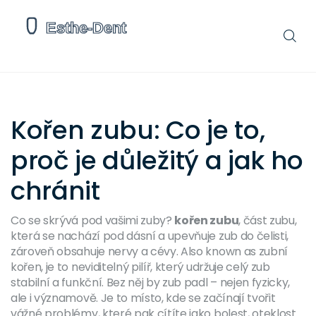
Kořen zubu: Co je to,
proč je důležitý a jak ho
chránit
Co se skrývá pod vašimi zuby?
kořen zubu
,
část zubu,
která se nachází pod dásní a upevňuje zub do čelisti,
zároveň obsahuje nervy a cévy
. Also known as
zubní
kořen
, je to neviditelný pilíř, který udržuje celý zub
stabilní a funkční.
Bez něj by zub padl – nejen fyzicky,
ale i významově. Je to místo, kde se začínají tvořit
vážné problémy, které pak cítíte jako bolest, oteklost