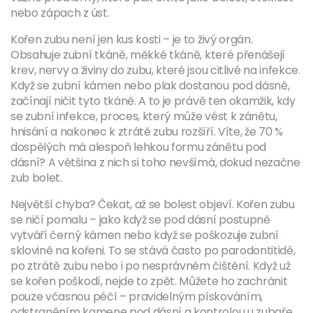
nebo zápach z úst.
Kořen zubu není jen kus kosti – je to živý orgán.
Obsahuje
zubní tkáně
,
měkké tkáně, které přenášejí
krev, nervy a živiny do zubu
, které jsou citlivé na infekce.
Když se zubní kámen nebo plak dostanou pod dásně,
začínají ničit tyto tkáně. A to je právě ten okamžik, kdy
se
zubní infekce
,
proces, který může vést k zánětu,
hnisání a nakonec k ztrátě zubu
rozšíří. Víte, že 70 %
dospělých má alespoň lehkou formu zánětu pod
dásní? A většina z nich si toho nevšímá, dokud nezačne
zub bolet.
Největší chyba? Čekat, až se bolest objeví. Kořen zubu
se ničí pomalu – jako když se pod dásní postupně
vytváří černý kámen nebo když se poškozuje zubní
sklovině na kořeni. To se stává často po parodontitidě,
po ztrátě zubu nebo i po nesprávném čištění. Když už
se kořen poškodí, nejde to zpět. Můžete ho zachránit
pouze včasnou péčí – pravidelným pískováním,
odstraněním kamene pod dásní a kontrolou u zubaře.