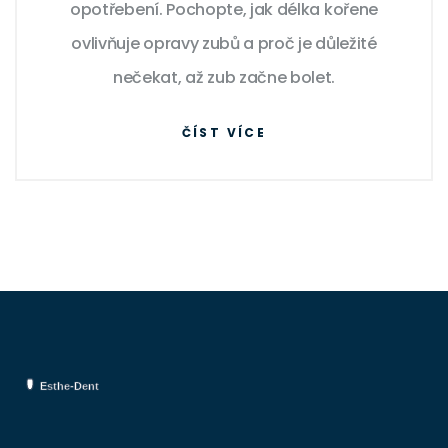
opotřebení. Pochopte, jak délka kořene
ovlivňuje opravy zubů a proč je důležité
nečekat, až zub začne bolet.
ČÍST VÍCE