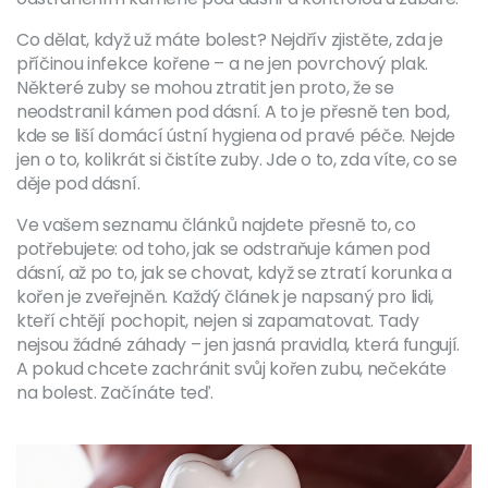
Co dělat, když už máte bolest? Nejdřív zjistěte, zda je
příčinou infekce kořene – a ne jen povrchový plak.
Některé zuby se mohou ztratit jen proto, že se
neodstranil kámen pod dásní. A to je přesně ten bod,
kde se liší domácí ústní hygiena od pravé péče. Nejde
jen o to, kolikrát si čistíte zuby. Jde o to, zda víte, co se
děje pod dásní.
Ve vašem seznamu článků najdete přesně to, co
potřebujete: od toho, jak se odstraňuje kámen pod
dásní, až po to, jak se chovat, když se ztratí korunka a
kořen je zveřejněn. Každý článek je napsaný pro lidi,
kteří chtějí pochopit, nejen si zapamatovat. Tady
nejsou žádné záhady – jen jasná pravidla, která fungují.
A pokud chcete zachránit svůj kořen zubu, nečekáte
na bolest. Začínáte teď.