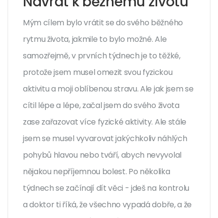
Návrat k běžnému životu
Mým cílem bylo vrátit se do svého běžného
rytmu života, jakmile to bylo možné. Ale
samozřejmě, v prvních týdnech je to těžké,
protože jsem musel omezit svou fyzickou
aktivitu a moji oblíbenou stravu. Ale jak jsem se
cítil lépe a lépe, začal jsem do svého života
zase zařazovat více fyzické aktivity. Ale stále
jsem se musel vyvarovat jakýchkoliv náhlých
pohybů hlavou nebo tváří, abych nevyvolal
nějakou nepříjemnou bolest. Po několika
týdnech se začínají dít věci - jdeš na kontrolu
a doktor ti říká, že všechno vypadá dobře, a že