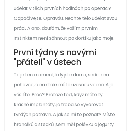
udělat v těch prvních hodinách po operaci?
Odpočívejte. Opravdu. Nechte tělo udělat svou
práci. A ano, doufám, že vaším prvním
instinktem není sáhnout po dortíku jako moje.
První týdny s novými
"přáteli" v ústech
To je ten moment, kdy jste doma, sedíte na
pohovce, a na stole máte úžasnou večeři. A je
vás líto. Proč? Protože teď, když máte ty
krásné implantáty, je třeba se vyvarovat
tvrdých potravin. A jak se mi to poznat? Místo
hranolků a steaků jsem měl polévku a jogurty.