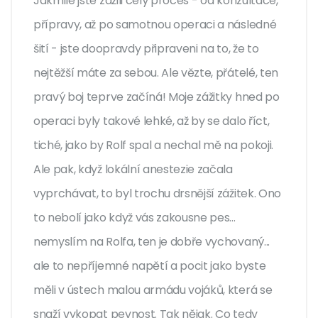
Jakmile jste zažili celý proces - od konzultace,
přípravy, až po samotnou operaci a následné
šití - jste doopravdy připraveni na to, že to
nejtěžší máte za sebou. Ale vězte, přátelé, ten
pravý boj teprve začíná! Moje zážitky hned po
operaci byly takové lehké, až by se dalo říct,
tiché, jako by Rolf spal a nechal mě na pokoji.
Ale pak, když lokální anestezie začala
vyprchávat, to byl trochu drsnější zážitek. Ono
to nebolí jako když vás zakousne pes...
nemyslím na Rolfa, ten je dobře vychovaný...
ale to nepříjemné napětí a pocit jako byste
měli v ústech malou armádu vojáků, která se
snaží vykopat pevnost. Tak nějak. Co tedy