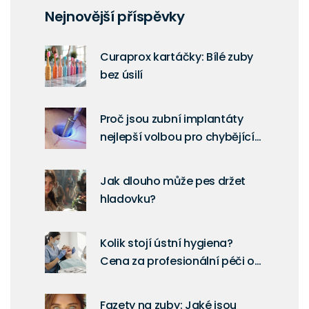
Nejnovější příspěvky
Curaprox kartáčky: Bílé zuby
bez úsilí
Proč jsou zubní implantáty
nejlepší volbou pro chybějící
zuby
Jak dlouho může pes držet
hladovku?
Kolik stojí ústní hygiena?
Cena za profesionální péči o
zuby v roce 2025
Fazety na zuby: Jaké jsou