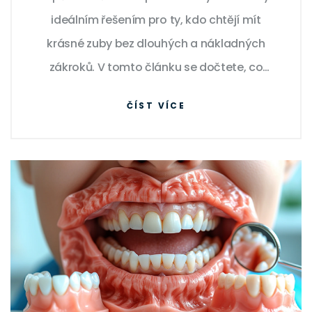
ideálním řešením pro ty, kdo chtějí mít
krásné zuby bez dlouhých a nákladných
zákroků. V tomto článku se dočtete, co
nalepovací zuby jsou, jak probíhá jejich
ČÍST VÍCE
aplikace a jaké mají výhody i možná rizika.
Zahrnujeme také tipy, jak se o nalepovací
zuby starat, aby váš nový úsměv vydržel co
nejdéle.