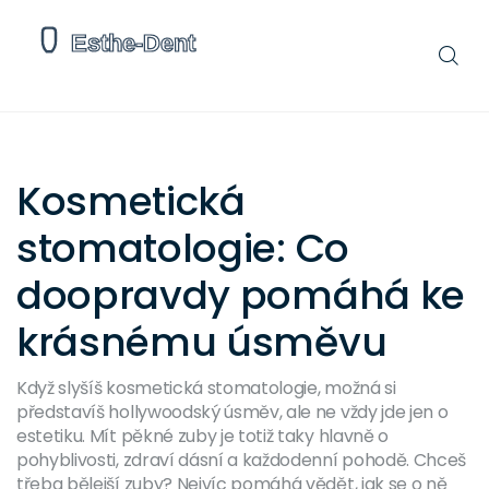
Kosmetická
stomatologie: Co
doopravdy pomáhá ke
krásnému úsměvu
Když slyšíš kosmetická stomatologie, možná si
představíš hollywoodský úsměv, ale ne vždy jde jen o
estetiku. Mít pěkné zuby je totiž taky hlavně o
pohyblivosti, zdraví dásní a každodenní pohodě. Chceš
třeba bělejší zuby? Nejvíc pomáhá vědět, jak se o ně