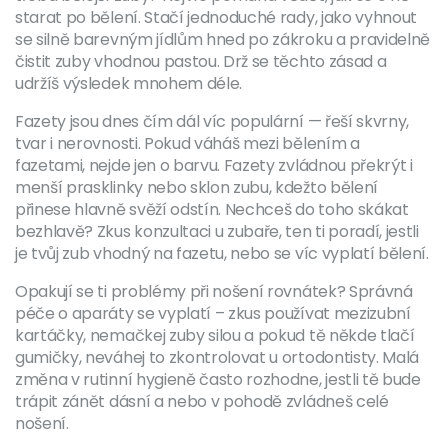
starat po bělení. Stačí jednoduché rady, jako vyhnout
se silně barevným jídlům hned po zákroku a pravidelně
čistit zuby vhodnou pastou. Drž se těchto zásad a
udržíš výsledek mnohem déle.
Fazety jsou dnes čím dál víc populární — řeší skvrny,
tvar i nerovnosti. Pokud váháš mezi bělením a
fazetami, nejde jen o barvu. Fazety zvládnou překrýt i
menší prasklinky nebo sklon zubu, kdežto bělení
přinese hlavně svěží odstín. Nechceš do toho skákat
bezhlavě? Zkus konzultaci u zubaře, ten ti poradí, jestli
je tvůj zub vhodný na fazetu, nebo se víc vyplatí bělení.
Opakují se ti problémy při nošení rovnátek? Správná
péče o aparáty se vyplatí – zkus používat mezizubní
kartáčky, nemačkej zuby silou a pokud tě někde tlačí
gumičky, neváhej to zkontrolovat u ortodontisty. Malá
změna v rutinní hygieně často rozhodne, jestli tě bude
trápit zánět dásní a nebo v pohodě zvládneš celé
nošení.