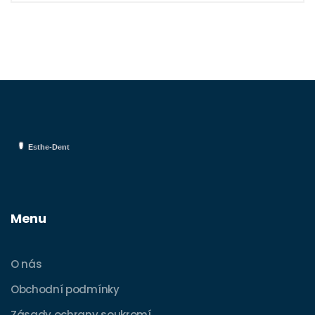
ke mně na této cestě za dokonalým
úsměvem!
Menu
O nás
Obchodní podmínky
Zásady ochrany soukromí