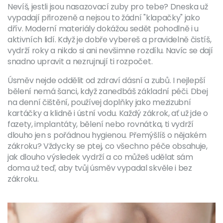
Nevíš, jestli jsou nasazovací zuby pro tebe? Dneska už
vypadají přirozeně a nejsou to žádní "klapačky" jako
dřív. Moderní materiály dokážou sedět pohodlně i u
aktivních lidí. Když je dobře vybereš a pravidelně čistíš,
vydrží roky a nikdo si ani nevšimne rozdílu. Navíc se dají
snadno upravit a nezrujnují ti rozpočet.
Úsměv nejde oddělit od zdraví dásní a zubů. I nejlepší
bělení nemá šanci, když zanedbáš základní péči. Dbej
na denní čištění, používej doplňky jako mezizubní
kartáčky a klidně i ústní vodu. Každý zákrok, ať už jde o
fazety, implantáty, bělení nebo rovnátka, ti vydrží
dlouho jen s pořádnou hygienou. Přemýšlíš o nějakém
zákroku? Vždycky se ptej, co všechno péče obsahuje,
jak dlouho výsledek vydrží a co můžeš udělat sám
doma už teď, aby tvůj úsměv vypadal skvěle i bez
zákroku.