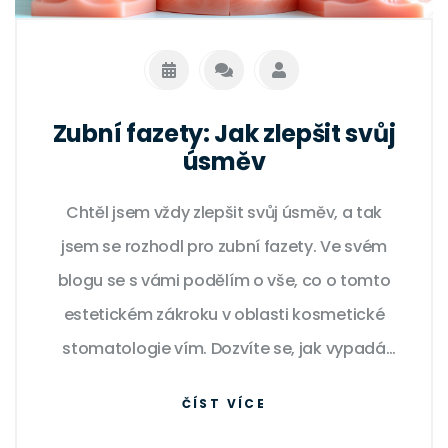
Zubní fazety: Jak zlepšit svůj
úsměv
Chtěl jsem vždy zlepšit svůj úsměv, a tak
jsem se rozhodl pro zubní fazety. Ve svém
blogu se s vámi podělím o vše, co o tomto
estetickém zákroku v oblasti kosmetické
stomatologie vím. Dozvíte se, jak vypadá
celý proces, jaké jsou výhody a nevýhody a
ČÍST VÍCE
jaké výsledky můžete očekávat. Přidejte se