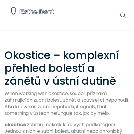
Okostice – komplexní
přehled bolestí a
zánětů v ústní dutině
When working with
okostice
,
soubor příznaků
zahrnujících zubní bolest, zánět a související nepohodlí
.
Also known as
zubní nepohodlí
, it signals, that
something v ústech nefunguje tak, jak by mělo.
okostice
zahrnují několik klíčových podkategorií.
Jednou z nich je
zubní bolest
,
akutní nebo chronický