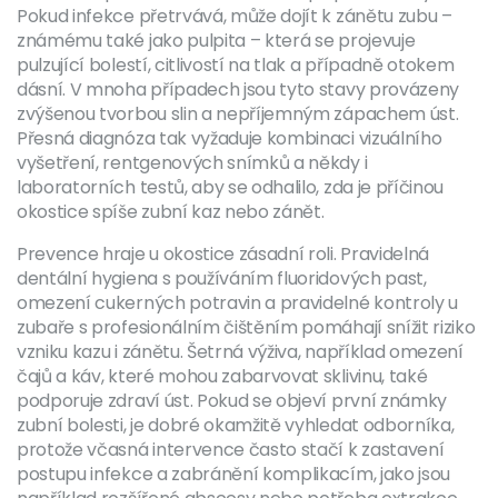
Pokud infekce přetrvává, může dojít k zánětu zubu –
známému také jako pulpita – která se projevuje
pulzující bolestí, citlivostí na tlak a případně otokem
dásní. V mnoha případech jsou tyto stavy provázeny
zvýšenou tvorbou slin a nepříjemným zápachem úst.
Přesná diagnóza tak vyžaduje kombinaci vizuálního
vyšetření, rentgenových snímků a někdy i
laboratorních testů, aby se odhalilo, zda je příčinou
okostice spíše zubní kaz nebo zánět.
Prevence hraje u okostice zásadní roli. Pravidelná
dentální hygiena s používáním fluoridových past,
omezení cukerných potravin a pravidelné kontroly u
zubaře s profesionálním čištěním pomáhají snížit riziko
vzniku kazu i zánětu. Šetrná výživa, například omezení
čajů a káv, které mohou zabarvovat sklivinu, také
podporuje zdraví úst. Pokud se objeví první známky
zubní bolesti, je dobré okamžitě vyhledat odborníka,
protože včasná intervence často stačí k zastavení
postupu infekce a zabránění komplikacím, jako jsou