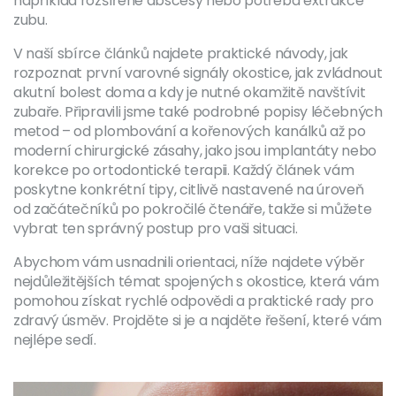
například rozšířené abscesy nebo potřeba extrakce
zubu.
V naší sbírce článků najdete praktické návody, jak
rozpoznat první varovné signály okostice, jak zvládnout
akutní bolest doma a kdy je nutné okamžitě navštívit
zubaře. Připravili jsme také podrobné popisy léčebných
metod – od plombování a kořenových kanálků až po
moderní chirurgické zásahy, jako jsou implantáty nebo
korekce po ortodontické terapii. Každý článek vám
poskytne konkrétní tipy, citlivě nastavené na úroveň
od začátečníků po pokročilé čtenáře, takže si můžete
vybrat ten správný postup pro vaši situaci.
Abychom vám usnadnili orientaci, níže najdete výběr
nejdůležitějších témat spojených s okostice, která vám
pomohou získat rychlé odpovědi a praktické rady pro
zdravý úsměv. Projděte si je a najděte řešení, které vám
nejlépe sedí.