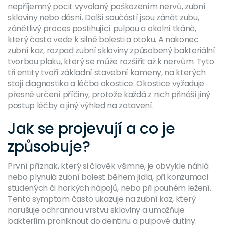
nepříjemný pocit vyvolaný poškozením nervů, zubní
skloviny nebo dásní
. Další součástí jsou
zánět zubu
,
zánětlivý proces postihující pulpou a okolní tkáně,
který často vede k silné bolesti a otoku
. A nakonec
zubní kaz
,
rozpad zubní skloviny způsobený bakteriální
tvorbou plaku, který se může rozšířit až k nervům
. Tyto
tři entity tvoří základní stavební kameny, na kterých
stojí diagnostika a léčba okostice. Okostice vyžaduje
přesné určení příčiny, protože každá z nich přináší jiný
postup léčby a jiný výhled na zotavení.
Jak se projevují a co je
způsobuje?
První příznak, který si člověk všimne, je obvykle náhlá
nebo plynulá zubní bolest během jídla, při konzumaci
studených či horkých nápojů, nebo při pouhém ležení.
Tento symptom často ukazuje na zubní kaz, který
narušuje ochrannou vrstvu skloviny a umožňuje
bakteriím proniknout do dentinu a pulpové dutiny.