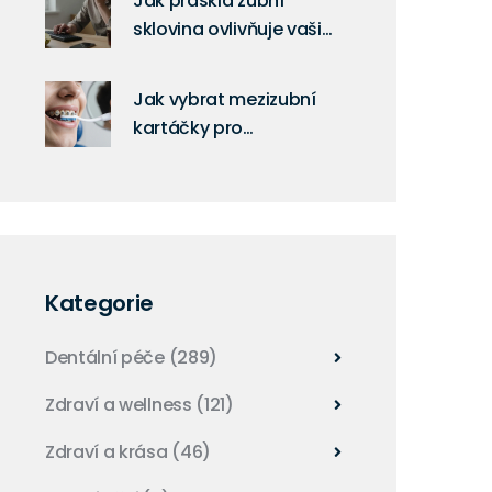
Jak prasklá zubní
sklovina ovlivňuje vaši
produktivitu
Jak vybrat mezizubní
kartáčky pro
ortodontické pacienty:
průvodce pro zubní
držáky
Kategorie
Dentální péče
(289)
Zdraví a wellness
(121)
Zdraví a krása
(46)