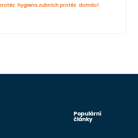
protéz
hygiena zubních protéz
domácí
Populární
články