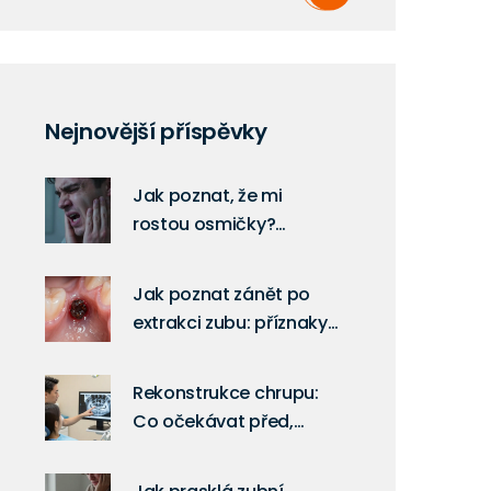
Nejnovější příspěvky
Jak poznat, že mi
rostou osmičky?
Příznaky, řešení a péče
o moudráky
Jak poznat zánět po
extrakci zubu: příznaky
a co dělat
Rekonstrukce chrupu:
Co očekávat před,
během a po zákroku