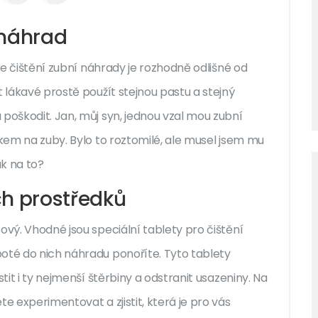
 náhrad
 že čištění zubní náhrady je rozhodně odlišné od
t lákavé prostě použít stejnou pastu a stejný
poškodit. Jan, můj syn, jednou vzal mou zubní
čkem na zuby. Bylo to roztomilé, ale musel jsem mu
ak na to?
ch prostředků
ový. Vhodné jsou speciální tablety pro čištění
oté do nich náhradu ponoříte. Tyto tablety
tit i ty nejmenší štěrbiny a odstranit usazeniny. Na
e experimentovat a zjistit, která je pro vás