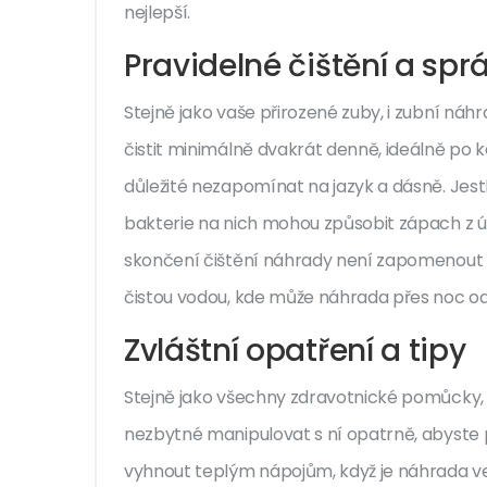
nejlepší.
Pravidelné čištění a sp
Stejně jako vaše přirozené zuby, i zubní náhr
čistit minimálně dvakrát denně, ideálně po ka
důležité nezapomínat na jazyk a dásně. Jestl
bakterie na nich mohou způsobit zápach z 
skončení čištění náhrady není zapomenout tak
čistou vodou, kde může náhrada přes noc o
Zvláštní opatření a tipy
Stejně jako všechny zdravotnické pomůcky, i
nezbytné manipulovat s ní opatrně, abyste p
vyhnout teplým nápojům, když je náhrada ve