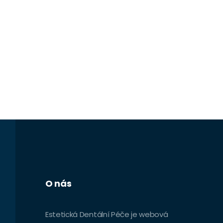
O nás
Estetická Dentální Péče je webová