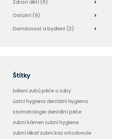
Zdraví dětí
(9)
Ostatní
(9)
Domácnost a bydlení
(2)
Štítky
bělení zubů
péče o zuby
ústní hygiena
dentální hygiena
stomatologie
dentální péče
zubní kámen
zubní hygiena
zubní lékař
zubní kaz
ortodoncie