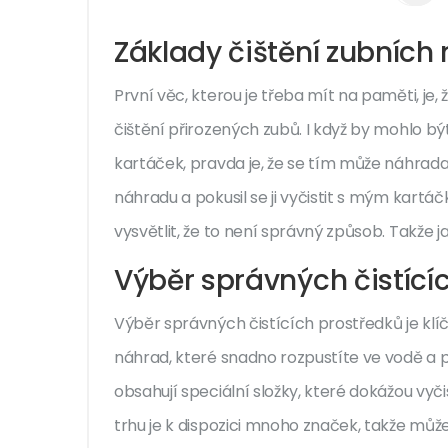
Základy čištění zubních
První věc, kterou je třeba mít na paměti, je,
čištění přirozených zubů. I když by mohlo bý
kartáček, pravda je, že se tím může náhrada 
náhradu a pokusil se ji vyčistit s mým kartá
vysvětlit, že to není správný způsob. Takže j
Výběr správných čistící
Výběr správných čistících prostředků je klíč
náhrad, které snadno rozpustíte ve vodě a p
obsahují speciální složky, které dokážou vyčis
trhu je k dispozici mnoho značek, takže můžet