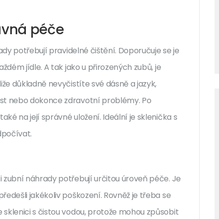
rávná péče
ady potřebují pravidelné čištění. Doporučuje se je
ždém jídle. A tak jako u přirozených zubů, je
iže důkladně nevyčistíte své dásně a jazyk,
úst nebo dokonce zdravotní problémy. Po
é na její správné uložení. Ideální je sklenička s
dpočívat.
 zubní náhrady potřebují určitou úroveň péče. Je
ředešli jakékoliv poškození. Rovněž je třeba se
 sklenici s čistou vodou, protože mohou způsobit