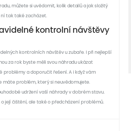
du, můžete si uvědomit, kolik detailů a jak složitý
 ní tak také zacházet.
videlné kontrolní návštěvy
delných kontrolních návštěv u zubaře. I při nejlepší
nou za rok byste měli svou náhradu ukázat
é problémy a doporučit řešení. A i když vám
 že máte problém, který si neuvědomujete.
dlouhodobé udržení vaší náhrady v dobrém stavu.
o její čištění, ale také o předcházení problémů.