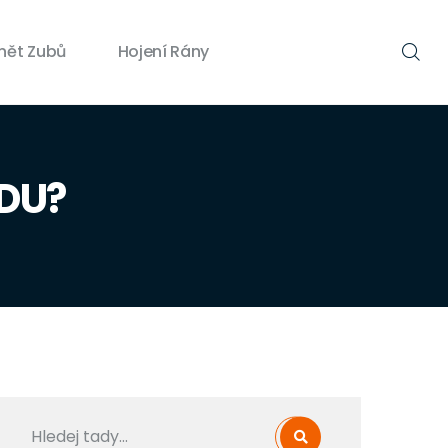
nět Zubů
Hojení Rány
ADU?