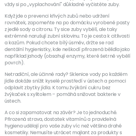
vždy si po „vyplachování" důkladně vyčistěte zuby.
Když jde o prevenci křivých zubů nebo udržení
rovnátek, zapomeňte na po domácku vyrobené pasty
z jedlé sody a citronu. Ty sice zuby vybělí, ale taky
extrémně narušují zubní sklovinu. To je cesta k citlivosti
a kazům. Pokud chcete bílý úsměv, držte se rad
dentální hygienistky, kde neškodí přirozená bělidla jako
například jahody (obsahují enzymy, které šetrně vybělí
povrch).
Netradiční, ale účinné rady? Sklenice vody po každém
jídle dokáže snížit kyselé prostředí v ústech a pomoci
odplavit zbytky jídla. K tomu žvýkání cukru bez
žvýkaček s xylitolem – pomáhá snižovat bakterie v
ústech.
A co si zapamatovat na závěr? Je to jednoduché.
Přirozená strava, dostatek vitamínů a pravidelná
hygiena udělají pro vaše zuby víc než většina drahé
kosmetiky. Nemusíte utrácet majlant za produkty s