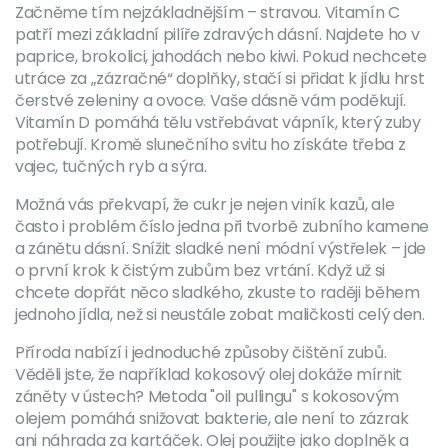
Začněme tím nejzákladnějším – stravou. Vitamín C
patří mezi základní pilíře zdravých dásní. Najdete ho v
paprice, brokolici, jahodách nebo kiwi. Pokud nechcete
utráce za „zázračné“ doplňky, stačí si přidat k jídlu hrst
čerstvé zeleniny a ovoce. Vaše dásně vám poděkují.
Vitamín D pomáhá tělu vstřebávat vápník, který zuby
potřebují. Kromě slunečního svitu ho získáte třeba z
vajec, tučných ryb a sýra.
Možná vás překvapí, že cukr je nejen viník kazů, ale
často i problém číslo jedna při tvorbě zubního kamene
a zánětu dásní. Snížit sladké není módní výstřelek – jde
o první krok k čistým zubům bez vrtání. Když už si
chcete dopřát něco sladkého, zkuste to raději během
jednoho jídla, než si neustále zobat maličkosti celý den.
Příroda nabízí i jednoduché způsoby čištění zubů.
Věděli jste, že například kokosový olej dokáže mírnit
záněty v ústech? Metoda "oil pullingu" s kokosovým
olejem pomáhá snižovat bakterie, ale není to zázrak
ani náhrada za kartáček. Olej použijte jako doplněk a