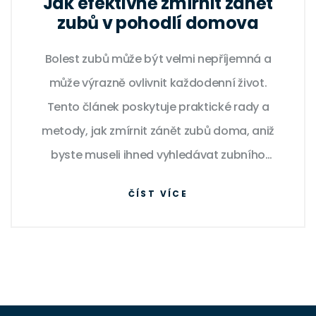
Jak efektivně zmírnit zánět
zubů v pohodlí domova
Bolest zubů může být velmi nepříjemná a
může výrazně ovlivnit každodenní život.
Tento článek poskytuje praktické rady a
metody, jak zmírnit zánět zubů doma, aniž
byste museli ihned vyhledávat zubního
lékaře. Představuje kombinaci přírodních
ČÍST VÍCE
léčebných postupů a preventivních kroků,
které pomáhají současně léčit bolest a
bránit jejímu dalšímu výskytu.