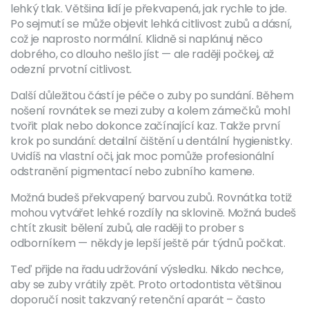
lehký tlak. Většina lidí je překvapená, jak rychle to jde.
Po sejmutí se může objevit lehká citlivost zubů a dásní,
což je naprosto normální. Klidně si naplánuj něco
dobrého, co dlouho nešlo jíst — ale raději počkej, až
odezní prvotní citlivost.
Další důležitou částí je péče o zuby po sundání. Během
nošení rovnátek se mezi zuby a kolem zámečků mohl
tvořit plak nebo dokonce začínající kaz. Takže první
krok po sundání: detailní čištění u dentální hygienistky.
Uvidíš na vlastní oči, jak moc pomůže profesionální
odstranění pigmentací nebo zubního kamene.
Možná budeš překvapený barvou zubů. Rovnátka totiž
mohou vytvářet lehké rozdíly na sklovině. Možná budeš
chtít zkusit bělení zubů, ale raději to prober s
odborníkem — někdy je lepší ještě pár týdnů počkat.
Teď přijde na řadu udržování výsledku. Nikdo nechce,
aby se zuby vrátily zpět. Proto ortodontista většinou
doporučí nosit takzvaný retenční aparát – často