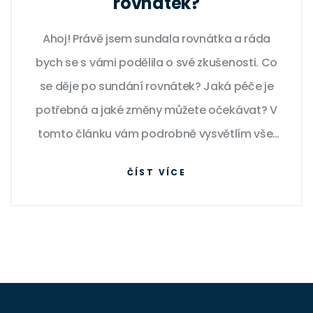
rovnátek?
Ahoj! Právě jsem sundala rovnátka a ráda
bych se s vámi podělila o své zkušenosti. Co
se děje po sundání rovnátek? Jaká péče je
potřebná a jaké změny můžete očekávat? V
tomto článku vám podrobně vysvětlím vše,
co jsem zažila - od hygieny úst až po retenci.
ČÍST VÍCE
Přeji příjemné čtení!