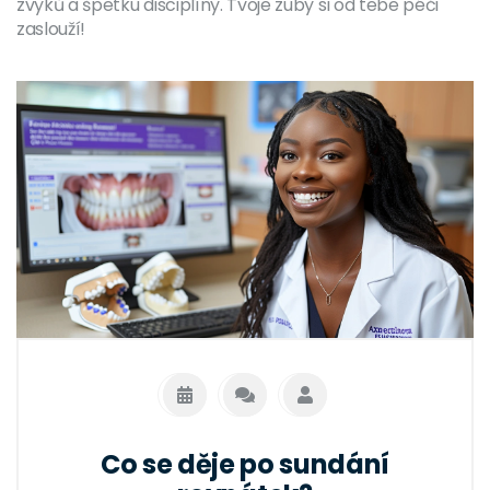
zvyků a špetku disciplíny. Tvoje zuby si od tebe péči
zaslouží!
Co se děje po sundání