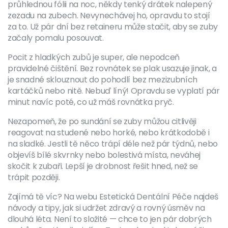
průhlednou fólii na noc, někdy tenký drátek nalepený
zezadu na zubech. Nevynechávej ho, opravdu to stojí
za to. Už pár dní bez retaineru může stačit, aby se zuby
začaly pomalu posouvat.
Pocit z hladkých zubů je super, ale nepodceň
pravidelné čištění. Bez rovnátek se plak usazuje jinak, a
je snadné sklouznout do pohodlí bez mezizubních
kartáčků nebo nitě. Nebuď líný! Opravdu se vyplatí pár
minut navíc poté, co už máš rovnátka pryč.
Nezapomeň, že po sundání se zuby můžou citlivěji
reagovat na studené nebo horké, nebo krátkodobě i
na sladké. Jestli tě něco trápí déle než pár týdnů, nebo
objevíš bílé skvrnky nebo bolestivá místa, neváhej
skočit k zubaři. Lepší je drobnost řešit hned, než se
trápit později.
Zajímá tě víc? Na webu Estetická Dentální Péče najdeš
návody a tipy, jak si udržet zdravý a rovný úsměv na
dlouhá léta. Není to složité — chce to jen pár dobrých