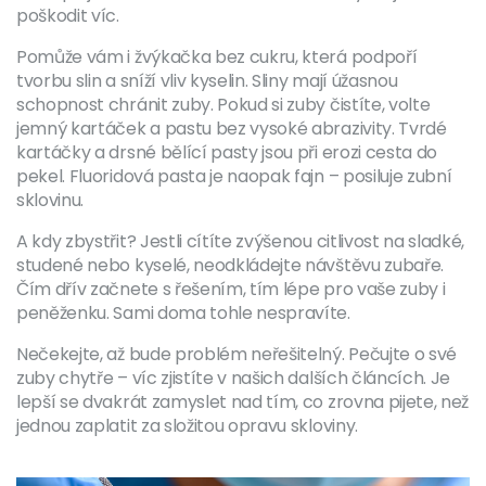
poškodit víc.
Pomůže vám i žvýkačka bez cukru, která podpoří
tvorbu slin a sníží vliv kyselin. Sliny mají úžasnou
schopnost chránit zuby. Pokud si zuby čistíte, volte
jemný kartáček a pastu bez vysoké abrazivity. Tvrdé
kartáčky a drsné bělící pasty jsou při erozi cesta do
pekel. Fluoridová pasta je naopak fajn – posiluje zubní
sklovinu.
A kdy zbystřit? Jestli cítíte zvýšenou citlivost na sladké,
studené nebo kyselé, neodkládejte návštěvu zubaře.
Čím dřív začnete s řešením, tím lépe pro vaše zuby i
peněženku. Sami doma tohle nespravíte.
Nečekejte, až bude problém neřešitelný. Pečujte o své
zuby chytře – víc zjistíte v našich dalších článcích. Je
lepší se dvakrát zamyslet nad tím, co zrovna pijete, než
jednou zaplatit za složitou opravu skloviny.