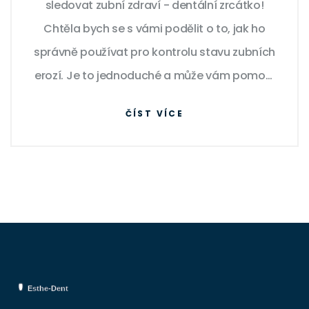
sledovat zubní zdraví - dentální zrcátko!
Chtěla bych se s vámi podělit o to, jak ho
správně používat pro kontrolu stavu zubních
erozí. Je to jednoduché a může vám pomoci
předcházet vážným zubním problémům.
ČÍST VÍCE
Přečtěte si můj nový příspěvek a naučte se,
jak si můžete sami pomoci udržovat zuby
zdravé!