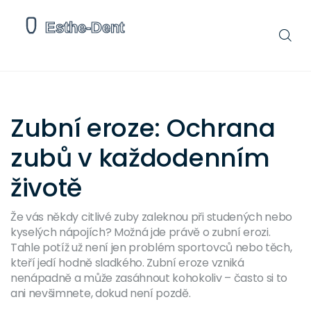
Zubní eroze: Ochrana
zubů v každodenním
životě
Že vás někdy citlivé zuby zaleknou při studených nebo
kyselých nápojích? Možná jde právě o zubní erozi.
Tahle potíž už není jen problém sportovců nebo těch,
kteří jedí hodně sladkého. Zubní eroze vzniká
nenápadně a může zasáhnout kohokoliv – často si to
ani nevšimnete, dokud není pozdě.