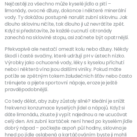
Nejčastěji za všechno může kyselé jídlo a pití –
limonády, ovocné džusy, dokonce i některé minerální
vody. Ty dokážou postupně narušit zubní sklovinu. Jak
dlouho sklovinu ničíte, tak dlouho ji už nevrátíte zpět.
Když si představíte, že každé cucnutí citronády
zanechá na sklovině stopu, asi začnete být opatrnější.
Překvapivě ale nestačí omezit kolu nebo džusy. Někdy
škodí i časté svačiny, které udržují pH v ústech nízko.
Výrobky jako ochucené vody, léky s kyselou příchutí
nebo i některá vína jsou dalšími viníky. Pokud máte
potíže se zpětným tokem žaludečních šťáv nebo často
trénujete a pijete sportovní nápoje, eroze je ještě
pravděpodobnější.
Co tedy dělat, aby zuby zůstaly silné? Ideální je snížit
frekvenci konzumace kyselých jídel a nápojů. Když si
dáte limonádu, zkuste ji vypít najednou a ne ucucávat
celý den. Ani zubní kartáček není hned po kyselém jídle
dobrý nápad – počkejte aspoň půl hodiny, sklovina je
hned po jídle oslabená a kartáčováním byste ji mohli