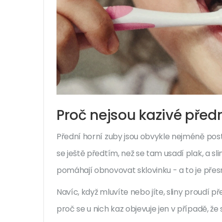
Proč nejsou kazivé předn
Přední horní zuby jsou obvykle nejméně posti
se ještě předtím, než se tam usadí plak, a sli
pomáhají obnovovat sklovinku - a to je přesn
Navíc, když mluvíte nebo jíte, sliny proudí př
proč se u nich kaz objevuje jen v případě, ž