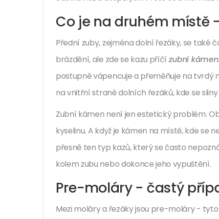
Co je na druhém místě -
Přední zuby, zejména dolní řezáky, se také ča
brázdění, ale zde se kazu příčí
zubní kámen
postupně vápencuje a přeměňuje na tvrdý ná
na vnitřní straně dolních řezáků, kde se slin
Zubní kámen není jen estetický problém. Obsa
kyselinu. A když je kámen na místě, kde se neč
přesně ten typ kazů, který se často nepozná
kolem zubu nebo dokonce jeho vypuštění.
Pre-moláry - častý případ
Mezi moláry a řezáky jsou pre-moláry - tyto