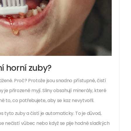
í horní zuby?
žené. Proč? Protože jsou snadno přístupné, čistí
ny je přirozeně myjí. Sliny obsahují minerály, které
ě to, co potřebujete, aby se kaz nevytvořil.
es tyto zuby a čistí je automaticky. To je důvod,
e se nečistí vůbec nebo když se pije hodně sladkých