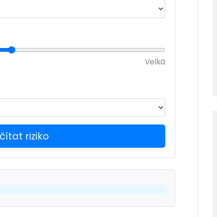
Velká
ítat riziko