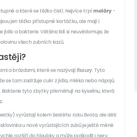
tupné a které se těžko čistí. Nejvíce trpí
moláry
-
jsou jen těžko přístupné kartáčku, ale mají i
jídlo a bakterie. Většina lidí si neuvědomuje, že
olovinu všech zubních kazů.
astěji?
ami a brázdami, které se nazývají
fissury
. Tyto
ože se tam zadržuje cukr z jídla, mléka nebo nápojů.
 Bakterie tyto zbytky přeměňují na kyselinu, která
z.
(šestky) vyrůstají kolem šestého roku života, ale děti
 sklovinka u nově vyrůstajících zubů je ještě méně
ychle rozšíří do hloubky a může poškodit i nerv.