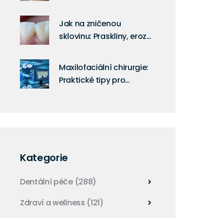
možnosti a co funguje
opravdu
Jak na zničenou
sklovinu: Praskliny, eroze
a jejich řešení
Maxilofaciální chirurgie:
Praktické tipy pro
snížení pracovní zátěže
lékařů
Kategorie
Dentální péče
(288)
Zdraví a wellness
(121)