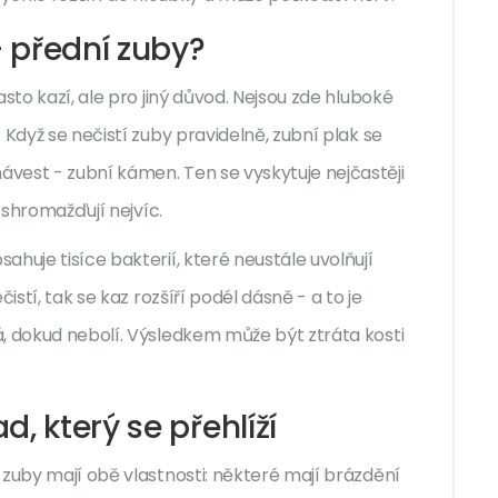
 přední zuby?
sto kazí, ale pro jiný důvod. Nejsou zde hluboké
. Když se nečistí zuby pravidelně, zubní plak se
vest - zubní kámen. Ten se vyskytuje nejčastěji
y shromažďují nejvíc.
huje tisíce bakterií, které neustále uvolňují
istí, tak se kaz rozšíří podél dásně - a to je
, dokud nebolí. Výsledkem může být ztráta kosti
, který se přehlíží
 zuby mají obě vlastnosti: některé mají brázdění