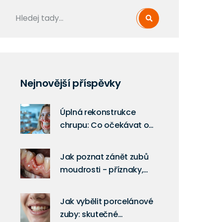
Nejnovější příspěvky
Úplná rekonstrukce
chrupu: Co očekávat od
zahájení po
rekonvalescenci
Jak poznat zánět zubů
moudrosti - příznaky,
příčiny a co dělat
Jak vybělit porcelánové
zuby: skutečné