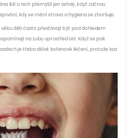
šina lidí o nich přemýšlí jen tehdy, když začnou
ospívání, kdy se mění strava a hygiena se zhoršuje.
m věku děti často přestávají být pod dohledem
a zapomínají na zuby uprostřed úst. Když se pak
ípadech je třeba dělat kořenové léčení, protože kaz