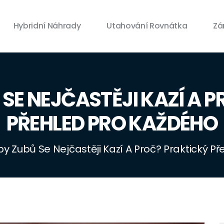
Hybridní Náhrady
Utahování Rovnátka
Zá
 SE NEJČASTĚJI KAZÍ A 
PŘEHLED PRO KAŽDÉHO
y Zubů Se Nejčastěji Kazí A Proč? Praktický P