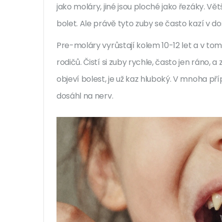
jako moláry, jiné jsou ploché jako řezáky. Vět
bolet. Ale právě tyto zuby se často kazí v d
Pre-moláry vyrůstají kolem 10-12 let a v to
rodičů. Čistí si zuby rychle, často jen ráno, 
objeví bolest, je už kaz hluboký. V mnoha př
dosáhl na nerv.