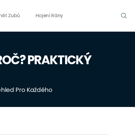
nět Zubů
Hojení Rány
PROČ? PRAKTICKÝ
řehled Pro Každého