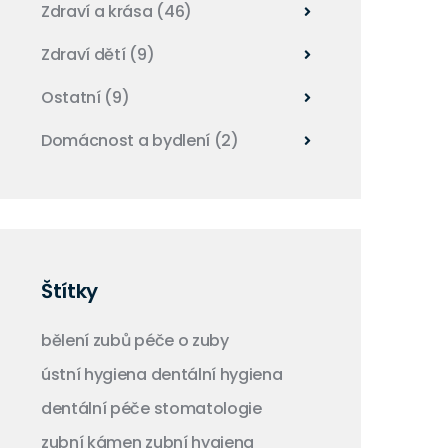
Zdraví a krása
(46)
Zdraví dětí
(9)
Ostatní
(9)
Domácnost a bydlení
(2)
Štítky
bělení zubů
péče o zuby
ústní hygiena
dentální hygiena
dentální péče
stomatologie
zubní kámen
zubní hygiena