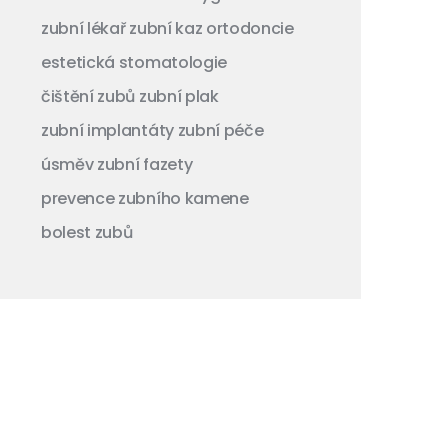
zubní lékař
zubní kaz
ortodoncie
estetická stomatologie
čištění zubů
zubní plak
zubní implantáty
zubní péče
úsměv
zubní fazety
prevence zubního kamene
bolest zubů