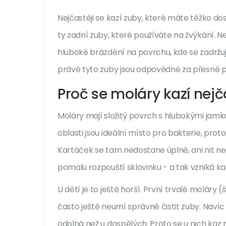
Nejčastěji se kazí zuby, které máte těžko dos
ty zadní zuby, které používáte na žvýkání. Ne
hluboké brázdění na povrchu, kde se zadržuje 
právě tyto zuby jsou odpovědné za přesně p
Proč se moláry kazí nejč
Moláry mají složitý povrch s hlubokými jamk
oblasti jsou ideální místo pro bakterie, prot
Kartáček se tam nedostane úplně, ani nit ne.
pomalu rozpouští sklovinku - a tak vzniká ka
U dětí je to ještě horší. První trvalé moláry 
často ještě neumí správně čistit zuby. Navíc
odolná než u dospělých. Proto se u nich kaz r