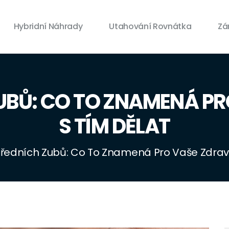
Hybridní Náhrady
Utahování Rovnátka
Zá
UBŮ: CO TO ZNAMENÁ PR
S TÍM DĚLAT
Předních Zubů: Co To Znamená Pro Vaše Zdraví