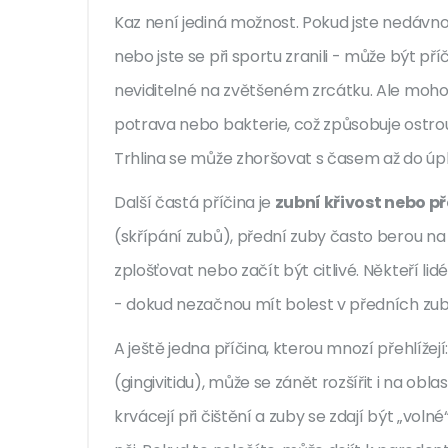
Kaz není jediná možnost. Pokud jste nedávno mě
nebo jste se při sportu zranili - může být př
neviditelné na zvětšeném zrcátku. Ale mohou
potrava nebo bakterie, což způsobuje ostrou
Trhlina se může zhoršovat s časem až do úp
Další častá příčina je
zubní křivost nebo př
(skřípání zubů), přední zuby často berou na 
zplošťovat nebo začít být citlivé. Někteří li
- dokud nezačnou mít bolest v předních zu
A ještě jedna příčina, kterou mnozí přehlížejí
(gingivitidu), může se zánět rozšířit i na ob
krvácejí při čištění a zuby se zdají být „vol