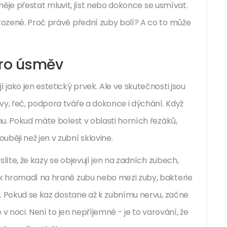
přiměje přestat mluvit, jíst nebo dokonce se usmívat.
škozené. Proč právě přední zuby bolí? A co to může
pro úsměv
 jako jen estetický prvek. Ale ve skutečnosti jsou
vy, řeč, podpora tváře a dokonce i dýchání. Když
ému. Pokud máte bolest v oblasti horních řezáků,
běji než jen v zubní sklovine.
myslíte, že kazy se objevují jen na zadních zubech,
ak hromadí na hraně zubu nebo mezi zuby, bakterie
ku. Pokud se kaz dostane až k zubnímu nervu, začne
e v noci. Není to jen nepříjemné - je to varování, že