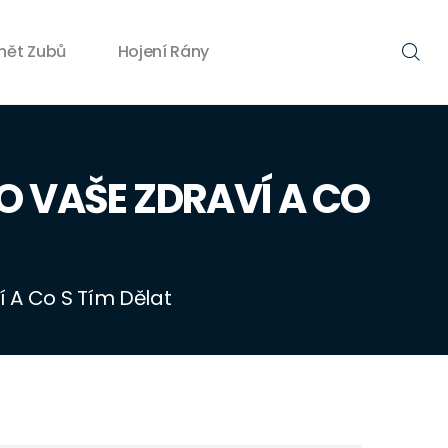
nět Zubů
Hojení Rány
O VAŠE ZDRAVÍ A CO
 A Co S Tím Dělat