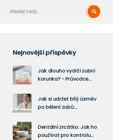
Nejnovější příspěvky
Jak dlouho vydrží zubní
korunka? - Průvodce
životností a péčí
Jak si udržet bílý úsměv
po bělení zubů:
praktické rady, které
skutečně fungují
Dentální zrcátko: Jak ho
používat pro kontrolu