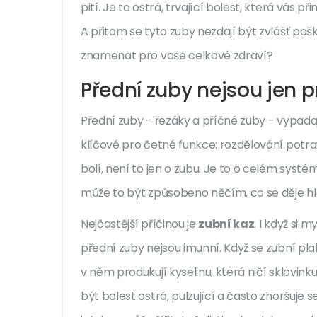
pití. Je to ostrá, trvající bolest, která vás 
A přitom se tyto zuby nezdají být zvlášť po
znamenat pro vaše celkové zdraví?
Přední zuby nejsou jen 
Přední zuby - řezáky a příčné zuby - vypadají
klíčové pro četné funkce: rozdělování potra
bolí, není to jen o zubu. Je to o celém syst
může to být způsobeno něčím, co se děje hlou
Nejčastější příčinou je
zubní kaz
. I když si 
přední zuby nejsou imunní. Když se zubní pl
v něm produkují kyselinu, která ničí sklovin
být bolest ostrá, pulzující a často zhoršuje s