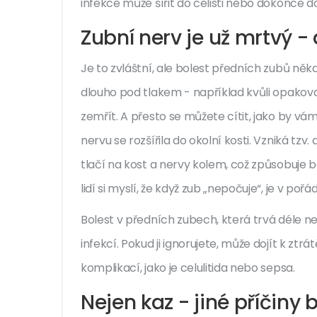
infekce může šířit do čelisti nebo dokonce 
Zubní nerv je už mrtvý - 
Je to zvláštní, ale bolest předních zubů někd
dlouho pod tlakem - například kvůli opak
zemřít. A přesto se můžete cítit, jako by vá
nervu se rozšířila do okolní kosti. Vzniká tzv
tlačí na kost a nervy kolem, což způsobuje bo
lidí si myslí, že když zub „nepočuje“, je v poř
Bolest v předních zubech, která trvá déle než 2
infekcí. Pokud ji ignorujete, může dojít k ztr
komplikací, jako je celulitida nebo sepsa.
Nejen kaz - jiné příčiny b