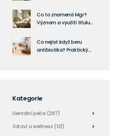
stavu zubních
implantátů
Co to znamená Mgr?
Význam a využití titulu
magistr
Co nejíst když beru
antibiotika? Praktický
průvodce pro pacienty
po ošetření kořenových
kanálků
Kategorie
Dentální péče
(287)
Zdraví a wellness
(121)