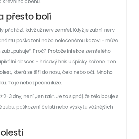
do krevního oběhu.
a přesto bolí
y přichází, když už nerv zemřel. Když je zubní nerv
ovanému poškození nebo nelečenému kazovi - může
m zub „pulsuje“. Proč? Protože infekce zemřelého
. apikální absces - hnisavý hnis u špičky kořene. Ten
lest, která se šíří do nosu, čela nebo očí. Mnoho
ádku. To je nebezpečná iluze.
-3 dny, není „jen tak“. Je to signál, že tělo bojuje s
átě zubu, poškození čelisti nebo výskytu vážnějších
olesti