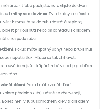
li úraz - třeba padli jste, narazili jste do dveří
íčinou
trhliny ve sklovince
. Tyto trhliny jsou často
 vést k tomu, že se do zubu dostává teplota,
 bolest při kousnutí nebo při kontaktu s chladem.
lného rozpadu zubu.
etížení
. Pokud máte špatný úchyt nebo bruxismus
sebe největší tlak. Můžou se tak ztrhávat,
dé si neuvědomují, že skřípání zubů v noci je problém
bech ráno.
:
zánět dásní
. Pokud máte zánět dásní
last kolem předních zubů. Dásně se zčervenají,
né“. Bolest není v zubu samotném, ale v tkáni kolem