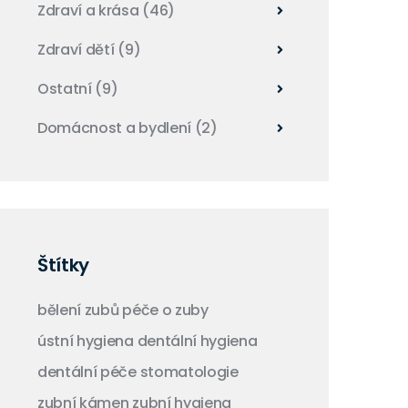
Zdraví a krása
(46)
Zdraví dětí
(9)
Ostatní
(9)
Domácnost a bydlení
(2)
Štítky
bělení zubů
péče o zuby
ústní hygiena
dentální hygiena
dentální péče
stomatologie
zubní kámen
zubní hygiena