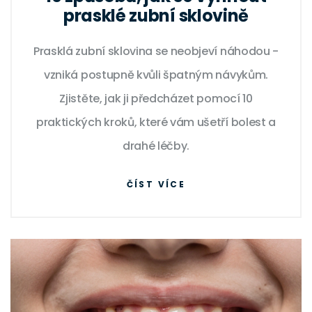
prasklé zubní sklovině
Prasklá zubní sklovina se neobjeví náhodou -
vzniká postupně kvůli špatným návykům.
Zjistěte, jak ji předcházet pomocí 10
praktických kroků, které vám ušetří bolest a
drahé léčby.
ČÍST VÍCE