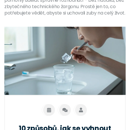
pomohly udělat správné rozhodnutí – bez nátlaku, bez
zbytečného technického žargonu. Prostě jen to, co
potřebujete vědět, abyste si uchovali zuby na celý život.
10 způsobů, jak se vyhnout