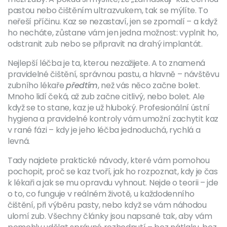
pastou nebo čištěním ultrazvukem, tak se mýlíte. To
neřeší příčinu. Kaz se nezastaví, jen se zpomalí – a když
ho necháte, zůstane vám jen jedna možnost: vyplnit ho,
odstranit zub nebo se připravit na drahý implantát.
Nejlepší léčba je ta, kterou nezažijete. A to znamená
pravidelné čištění, správnou pastu, a hlavně – návštěvu
zubního lékaře
předtím
, než vás něco začne bolet.
Mnoho lidí čeká, až zub začne citlivý, nebo bolet. Ale
když se to stane, kaz je už hluboký. Profesionální ústní
hygiena a pravidelné kontroly vám umožní zachytit kaz
v rané fázi – kdy je jeho léčba jednoduchá, rychlá a
levná.
Tady najdete praktické návody, které vám pomohou
pochopit, proč se kaz tvoří, jak ho rozpoznat, kdy je čas
k lékaři a jak se mu opravdu vyhnout. Nejde o teorii – jde
o to, co funguje v reálném životě, u každodenního
čištění, při výběru pasty, nebo když se vám náhodou
ulomí zub. Všechny články jsou napsané tak, aby vám