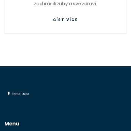
zachránili zuby a své zdraví.
ČÍST VÍCE
Menu