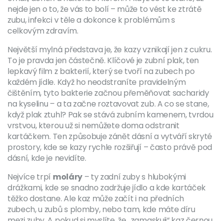
nejde jen o to, že vás to bolí – může to vést ke ztrátě
zubu, infekci v těle a dokonce k problémům s
celkovým zdravím.
Největší mylná představa je, že kazy vznikají jen z cukru.
To je pravda jen částečně. Klíčové je
zubní plak
,
ten
lepkavý film z bakterií, který se tvoří na zubech po
každém jídle
.
Když ho neodstraníte pravidelným
čištěním, tyto bakterie začnou přeměňovat sacharidy
na kyselinu – a ta začne roztavovat zub. A co se stane,
když plak ztuhl? Pak se stává
zubním kamenem
,
tvrdou
vrstvou, kterou už si nemůžete doma odstranit
kartáčkem
.
Ten způsobuje zánět dásní a vytváří skryté
prostory, kde se kazy rychle rozšiřují – často právě pod
dásní, kde je nevidíte.
Nejvíce trpí
moláry
– ty zadní zuby s hlubokými
drážkami, kde se snadno zadržuje jídlo a kde kartáček
těžko dostane. Ale kaz může začít i na předních
zubech, u zubů s plomby, nebo tam, kde máte díru
mezi zuby. A pokud si myslíte, že „zamaskuji“ kaz černou