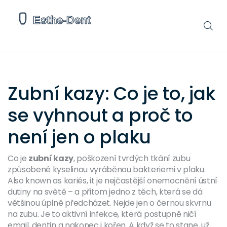
Zubní kazy: Co je to, jak
se vyhnout a proč to
není jen o plaku
Co je
zubní kazy
,
poškození tvrdých tkání zubu
způsobené kyselinou vyráběnou bakteriemi v plaku
.
Also known as
kariés
, it je nejčastější onemocnění ústní
dutiny na světě – a přitom jedno z těch, která se dá
většinou úplně předcházet.
Nejde jen o černou skvrnu
na zubu. Je to aktivní infekce, která postupně ničí
email, dentin a nakonec i kořen. A když se to stane, už