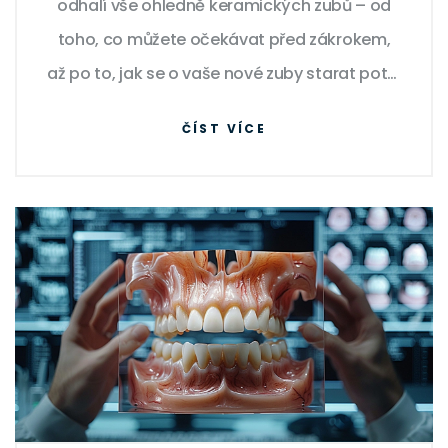
odhalí vše ohledně keramických zubů – od
toho, co můžete očekávat před zákrokem,
až po to, jak se o vaše nové zuby starat poté.
Budu se s vámi dělit o své osobní zkušenosti
ČÍST VÍCE
a získané poznatky, abyste se cítili co
nejpřipraveněji a vaše cesta k nádhernému
úsměvu byla hladká a bez obav. Přináším
vám také fotografie před a po zákroku,
abyste viděli ty úžasné výsledky, kterých je
možné díky moderní dentální keramice
dosáhnout. Tak tedy pojďme na to, už se
nemůžu dočkat, až všechno podělím!