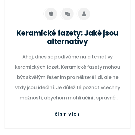
Keramické fazety: Jaké jsou
alternativy
Ahoj, dnes se podíváme na alternativy
keramických fazet. Keramické fazety mohou
být skvělým řešením pro některé lidi, ale ne
vždy jsou ideální. Je důležité poznat všechny
možnosti, abychom mohli učinit správné
rozhodnutí pro náš úsměv. Přestože jsou
ČÍST VÍCE
keramické fazety oblíbené kvůli svému
přirozenému vzhledu, na trhu existují také