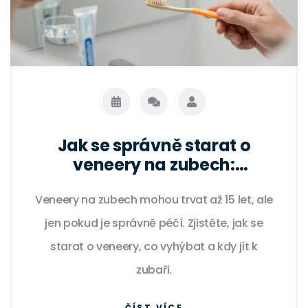
Jak se správně starat o
veneery na zubech:
průvodce péčí a životností
Veneery na zubech mohou trvat až 15 let, ale
jen pokud je správně péčí. Zjistěte, jak se
starat o veneery, co vyhýbat a kdy jít k
zubaři.
ČÍST VÍCE