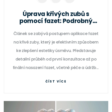
Úprava křivých zubů s
pomocí fazet: Podrobný
průvodce
Článek se zabývá postupem aplikace fazet
na křivé zuby, který je efektivním způsobem
ke zlepšení estetiky úsměvu. Představuje
detailní průběh od první konzultace až po
finální nasazení fazet, včetně péče a údržby.
Rozkládáme také běžné mýty, které se týkají
ČÍST VÍCE
této procedury, a poskytujeme praktické tipy
pro ty, kdo uvažují o této možnosti
kosmetické úpravy zubů.