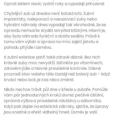
Oproti bělení navíc vydrží roky a vypadají přirozeně.
Chybějící zub už dneska není katastrofa. Zubní
implantáty, nalepovací a nasazovací zuby nebo
hybridní náhrady dnes vypadají tak věrohodně, že se
opravdu nemusíte stydět ani před blízkými. Hlavní je,
aby byla náhrada funkční a dobře seděla. Právě k
tomu vám výběr a úprava na míru zajistí jistotu a
pohodu při jídle i úsměvu.
K zubní estetice patří také zdravé dásně. Bez nich
krásné zuby moc nevydrží. Sáhněte po vitamínech,
zdravém jídle a hlavně pravidelné kontrole. Dásně
prozradí stav vašeho těla častěji než bolavý zub – když
krvácí nebo bolí, je čas něco změnit.
Nikdo nechce trávit půl dne v křesle u zubaře. Pomůže
vám pár jednoduchých kroků doma: pečlivé čištění,
správná výživa a pravidelné návštěvy u odborníka.
Když pak dojde na estetické zákroky, zjistíte, že úpravy
jsou snadné a efekt viditelný hned. Úsměv je vaší