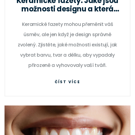
Keramické fazety: Jaké jsou
možnosti designu a která
varianta je pro vás?
Keramické fazety mohou přeměnit váš
úsměv, ale jen když je design správně
zvolený. Zjistěte, jaké možnosti existují, jak
vybrat barvu, tvar a délku, aby vypadaly
přirozeně a vyhovovaly vaší tváři.
ČÍST VÍCE