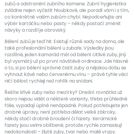
zubů a odstranění zubního kamene. Zubní hygienistka
zvládne nejen vyčistit hloubkově, ale poradí vám i s tím,
co konkrétně vašim zubům chybí. Nepodceňujte ani
výběr kartáčku nebo pasty – někdy postačí změnit
návyky a rozdíl je obrovský.
Bělení zubů je teď hit. Existují různé sady na doma, ale
také profesionální bělení u zubaře. Výsledky jsou
rozdílné, jeden kamarád měl od bělení citlivé zuby, jiný
byl vysmátý už po první návštěvě ordinace. Jde hlavně
o to, si po bělení správně čistit zuby a nějakou dobu se
vyhnout kávě nebo červenému vínu – právě tyhle věci
ničí bělost rychleji než rohlík na snídani.
Řešíte křivé zuby nebo mezírky? Dnešní rovnátka už
skoro nejsou vidět a některé varianty, třeba průhledné
fólie, vypadají úplně nenápadně. Pokud potřebujete jen
drobné úpravy, není potřeba dělat velké zákroky,
někdy stačí drobné broušení či fazety. Keramické
fazety jsou velmi oblíbené, protože rychle zamaskují
nedokonalosti – žluté zuby, tvar nebo malé vrypy.