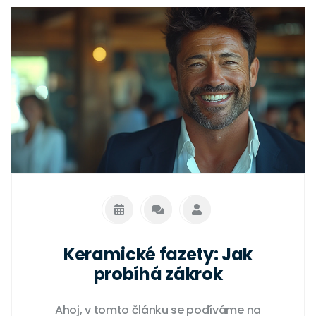
alternativy, které by mohly lépe vyhovovat
vašim potřebám a preferencím. Připojte se
ke mně, abychom se dozvěděli více o těchto
moderních řešeních zubní estetiky.
Keramické fazety: Jak
probíhá zákrok
Ahoj, v tomto článku se podíváme na