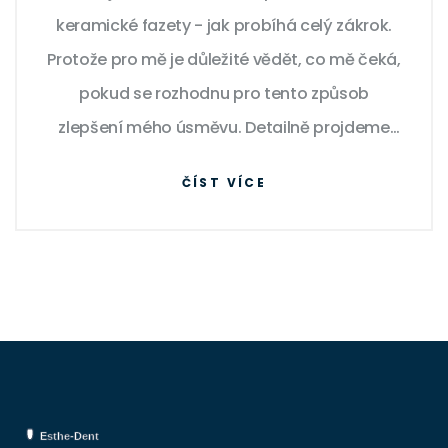
keramické fazety - jak probíhá celý zákrok.
Protože pro mě je důležité vědět, co mě čeká,
pokud se rozhodnu pro tento způsob
zlepšení mého úsměvu. Detailně projdeme
celý proces, od konzultace až po závěrečnou
ČÍST VÍCE
úpravu. Věřím, že vám tento článek poskytne
veškeré potřebné informace a uklidní
případné obavy.