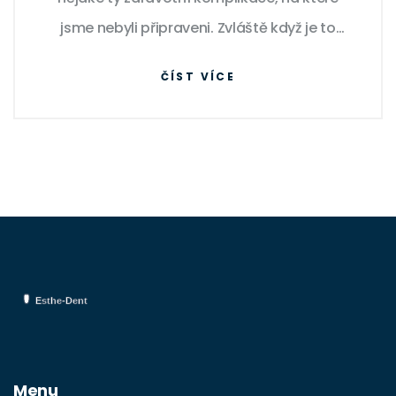
jsme nebyli připraveni. Zvláště když je to
něco tak zásadního, jako chybějící zuby. V
ČÍST VÍCE
tomto článku se. podíváme na to, proč
některé děti chybí určité zuby, jaké jsou
možné důsledky a jak se s touto situací
vypořádat. Pokud se potýkáte s podobnou
situací, tento článek by mohl být pro vás
užitečný.
Menu