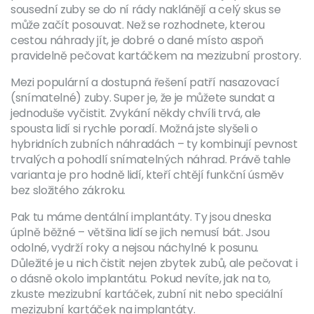
sousední zuby se do ní rády naklánějí a celý skus se
může začít posouvat. Než se rozhodnete, kterou
cestou náhrady jít, je dobré o dané místo aspoň
pravidelně pečovat kartáčkem na mezizubní prostory.
Mezi populární a dostupná řešení patří nasazovací
(snímatelné) zuby. Super je, že je můžete sundat a
jednoduše vyčistit. Zvykání někdy chvíli trvá, ale
spousta lidí si rychle poradí. Možná jste slyšeli o
hybridních zubních náhradách – ty kombinují pevnost
trvalých a pohodlí snímatelných náhrad. Právě tahle
varianta je pro hodně lidí, kteří chtějí funkční úsměv
bez složitého zákroku.
Pak tu máme dentální implantáty. Ty jsou dneska
úplně běžné – většina lidí se jich nemusí bát. Jsou
odolné, vydrží roky a nejsou náchylné k posunu.
Důležité je u nich čistit nejen zbytek zubů, ale pečovat i
o dásně okolo implantátu. Pokud nevíte, jak na to,
zkuste mezizubní kartáček, zubní nit nebo speciální
mezizubní kartáček na implantáty.