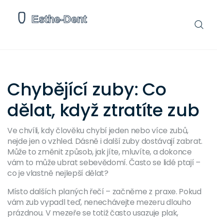
Chybějící zuby: Co
dělat, když ztratíte zub
Ve chvíli, kdy člověku chybí jeden nebo více zubů,
nejde jen o vzhled. Dásně i další zuby dostávají zabrat.
Může to změnit způsob, jak jíte, mluvíte, a dokonce
vám to může ubrat sebevědomí. Často se lidé ptají –
co je vlastně nejlepší dělat?
Místo dalších planých řečí – začněme z praxe. Pokud
vám zub vypadl teď, nenechávejte mezeru dlouho
prázdnou. V mezeře se totiž často usazuje plak,