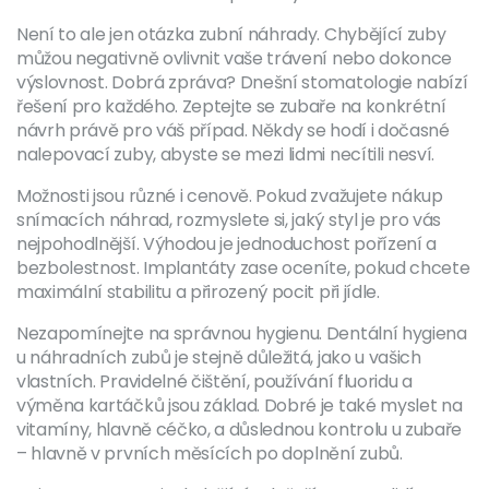
Není to ale jen otázka zubní náhrady. Chybějící zuby
můžou negativně ovlivnit vaše trávení nebo dokonce
výslovnost. Dobrá zpráva? Dnešní stomatologie nabízí
řešení pro každého. Zeptejte se zubaře na konkrétní
návrh právě pro váš případ. Někdy se hodí i dočasné
nalepovací zuby, abyste se mezi lidmi necítili nesví.
Možnosti jsou různé i cenově. Pokud zvažujete nákup
snímacích náhrad, rozmyslete si, jaký styl je pro vás
nejpohodlnější. Výhodou je jednoduchost pořízení a
bezbolestnost. Implantáty zase oceníte, pokud chcete
maximální stabilitu a přirozený pocit při jídle.
Nezapomínejte na správnou hygienu. Dentální hygiena
u náhradních zubů je stejně důležitá, jako u vašich
vlastních. Pravidelné čištění, používání fluoridu a
výměna kartáčků jsou základ. Dobré je také myslet na
vitamíny, hlavně céčko, a důslednou kontrolu u zubaře
– hlavně v prvních měsících po doplnění zubů.