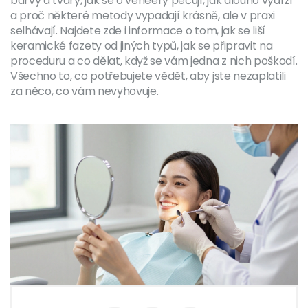
barvy a tvary, jak se o veneery pečují, jak dlouho vydrží
a proč některé metody vypadají krásně, ale v praxi
selhávají. Najdete zde i informace o tom, jak se liší
keramické fazety od jiných typů, jak se připravit na
proceduru a co dělat, když se vám jedna z nich poškodí.
Všechno to, co potřebujete vědět, aby jste nezaplatili
za něco, co vám nevyhovuje.