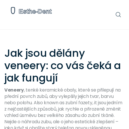
Jak jsou dělány
veneery: co vás čeká a
jak fungují
Veneery
,
tenké keramické obaly, které se přilepují na
přední povrch zubů, aby vylepšily jejich tvar, barvu
nebo polohu
. Also known as
zubní fazety
, it
jsou jedním
z nejčastějších způsobů, jak rychle a přirozeně změnit
vzhled úsměvu bez velkého zásahu do zubní tkáně
.
Nejde o náhradu zubu, ale o jeho estetické zlepšení –
jako když si obalíte starý telefon novou skleněnou