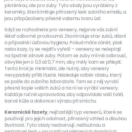
ploténkou, ale pro zuby. Tyto obaly jsou vyráběny z
keramiky, která imituje přirozený lesk zubního emailu, a
jsou přizpůsobeny přesně vašemu tvaru úst.
Když se rozhodnete pro veneery, nejprve vás zubní
lékař odborně prozkoumá. Zkontroluje stav zubů, dásní
a případně i úsťovou hygienu. Pokud máte zánět, plak
nebo kazy, ty se nejdřív vyřeší – veneery se neleptají
na špatně zdravé zuby. Potom se zuby mírně odbrousí,
obvykle jen o 0,3 až 0,7 mm, aby měly kam se přilepit.
Tento krok je minimální, ale nutný, aby veneery
nevypadaly příliš tlusté. Následuje odběr otisku, který
se pošle do zubního laboratoře. Tam se z něj vyrobí
přesná kopie vašich zubů a na ní se vyrábí veneery.
Každá je ručně upravována, aby odpovídala vaší tváři,
barvě kůže a dokonce i výrazu při smíchu.
Keramické fazety
,
nejčastější typ veneerů, které se
používají pro jejich odolnost, přirozený vzhled a dlouhou
životnost
.
Tyto obaly nezbarvují, nežloutnou a
neztrácejí lesk – na rozdíl od některých domácích