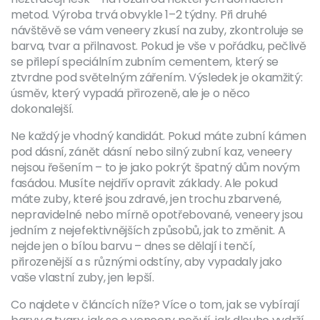
metod. Výroba trvá obvykle 1–2 týdny. Při druhé
návštěvě se vám veneery zkusí na zuby, zkontroluje se
barva, tvar a přilnavost. Pokud je vše v pořádku, pečlivě
se přilepí speciálním zubním cementem, který se
ztvrdne pod světelným zářením. Výsledek je okamžitý:
úsměv, který vypadá přirozeně, ale je o něco
dokonalejší.
Ne každý je vhodný kandidát. Pokud máte zubní kámen
pod dásní, zánět dásní nebo silný zubní kaz, veneery
nejsou řešením – to je jako pokrýt špatný dům novým
fasádou. Musíte nejdřív opravit základy. Ale pokud
máte zuby, které jsou zdravé, jen trochu zbarvené,
nepravidelné nebo mírně opotřebované, veneery jsou
jedním z nejefektivnějších způsobů, jak to změnit. A
nejde jen o bílou barvu – dnes se dělají i tenčí,
přirozenější a s různými odstíny, aby vypadaly jako
vaše vlastní zuby, jen lepší.
Co najdete v článcích níže? Více o tom, jak se vybírají