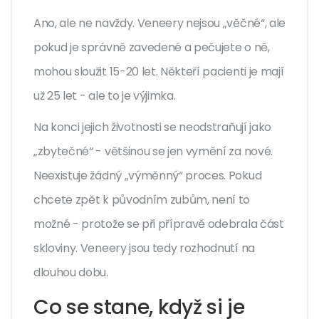
Ano, ale ne navždy. Veneery nejsou „věčné“, ale
pokud je správně zavedené a pečujete o ně,
mohou sloužit 15-20 let. Někteří pacienti je mají
už 25 let - ale to je výjimka.
Na konci jejich životnosti se neodstraňují jako
„zbytečné“ - většinou se jen vymění za nové.
Neexistuje žádný „výměnný“ proces. Pokud
chcete zpět k původním zubům, není to
možné - protože se při přípravě odebrala část
skloviny. Veneery jsou tedy rozhodnutí na
dlouhou dobu.
Co se stane, když si je