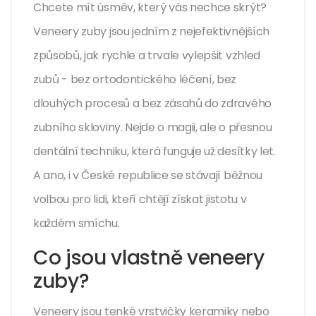
Chcete mít úsměv, který vás nechce skrýt?
Veneery zuby jsou jedním z nejefektivnějších
způsobů, jak rychle a trvale vylepšit vzhled
zubů - bez ortodontického léčení, bez
dlouhých procesů a bez zásahů do zdravého
zubního skloviny. Nejde o magii, ale o přesnou
dentální techniku, která funguje už desítky let.
A ano, i v České republice se stávají běžnou
volbou pro lidi, kteří chtějí získat jistotu v
každém smíchu.
Co jsou vlastně veneery
zuby?
Veneery jsou tenké vrstvičky keramiky nebo