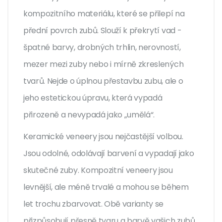
kompozitního materiálu, které se přilepí na
přední povrch zubů. Slouží k překrytí vad -
špatné barvy, drobných trhlin, nerovností,
mezer mezi zuby nebo i mírně zkreslených
tvarů. Nejde o úplnou přestavbu zubu, ale o
jeho estetickou úpravu, která vypadá
přirozeně a nevypadá jako „umělá“.
Keramické veneery jsou nejčastější volbou.
Jsou odolné, odolávají barvení a vypadají jako
skutečné zuby. Kompozitní veneery jsou
levnější, ale méně trvalé a mohou se během
let trochu zbarvovat. Obě varianty se
přizpůsobují přesně tvaru a barvě vašich zubů