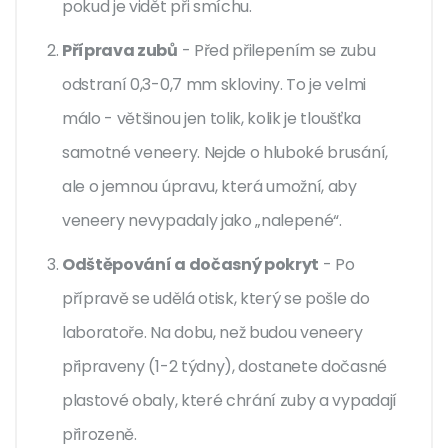
pokud je vidět při smíchu.
Příprava zubů
- Před přilepením se zubu
odstraní 0,3-0,7 mm skloviny. To je velmi
málo - většinou jen tolik, kolik je tloušťka
samotné veneery. Nejde o hluboké brusání,
ale o jemnou úpravu, která umožní, aby
veneery nevypadaly jako „nalepené“.
Odštěpování a dočasný pokryt
- Po
přípravě se udělá otisk, který se pošle do
laboratoře. Na dobu, než budou veneery
připraveny (1-2 týdny), dostanete dočasné
plastové obaly, které chrání zuby a vypadají
přirozeně.