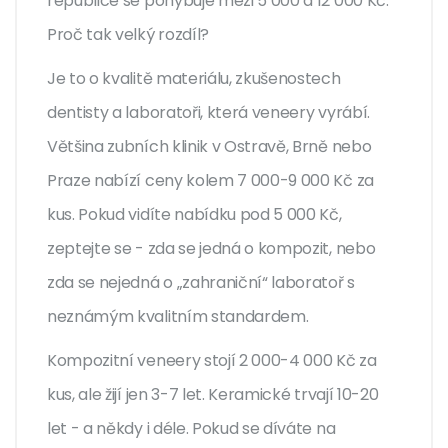
republice se pohybuje mezi 5 000 a 12 000 Kč.
Proč tak velký rozdíl?
Je to o kvalitě materiálu, zkušenostech
dentisty a laboratoři, která veneery vyrábí.
Většina zubních klinik v Ostravě, Brně nebo
Praze nabízí ceny kolem 7 000-9 000 Kč za
kus. Pokud vidíte nabídku pod 5 000 Kč,
zeptejte se - zda se jedná o kompozit, nebo
zda se nejedná o „zahraniční“ laboratoř s
neznámým kvalitním standardem.
Kompozitní veneery stojí 2 000-4 000 Kč za
kus, ale žijí jen 3-7 let. Keramické trvají 10-20
let - a někdy i déle. Pokud se díváte na