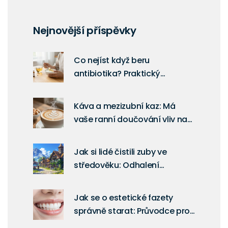
Nejnovější příspěvky
Co nejíst když beru
antibiotika? Praktický
průvodce pro pacienty po
ošetření kořenových kanálků
Káva a mezizubní kaz: Má
vaše ranní doučování vliv na
zuby?
Jak si lidé čistili zuby ve
středověku: Odhalení
historických metod ústní
hygieny
Jak se o estetické fazety
správně starat: Průvodce pro
dlouhotrvající úsměv