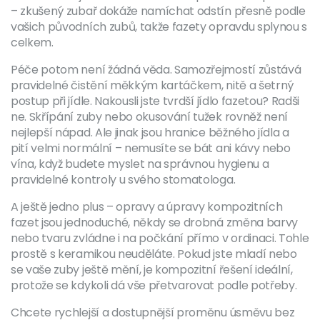
– zkušený zubař dokáže namíchat odstín přesně podle
vašich původních zubů, takže fazety opravdu splynou s
celkem.
Péče potom není žádná věda. Samozřejmostí zůstává
pravidelné čistění měkkým kartáčkem, nitě a šetrný
postup při jídle. Nakousli jste tvrdší jídlo fazetou? Radši
ne. Skřípání zuby nebo okusování tužek rovněž není
nejlepší nápad. Ale jinak jsou hranice běžného jídla a
pití velmi normální – nemusíte se bát ani kávy nebo
vína, když budete myslet na správnou hygienu a
pravidelné kontroly u svého stomatologa.
A ještě jedno plus – opravy a úpravy kompozitních
fazet jsou jednoduché, někdy se drobná změna barvy
nebo tvaru zvládne i na počkání přímo v ordinaci. Tohle
prostě s keramikou neuděláte. Pokud jste mladí nebo
se vaše zuby ještě mění, je kompozitní řešení ideální,
protože se kdykoli dá vše přetvarovat podle potřeby.
Chcete rychlejší a dostupnější proměnu úsměvu bez