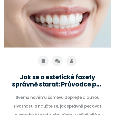
Jak se o estetické fazety
správně starat: Průvodce pro
dlouhotrvající úsměv
Svému novému úsměvu dopřejte dlouhou
životnost. a naučte se, jak správně pečovat
o estetické fazety, aby zůstaly zářivě bílé a