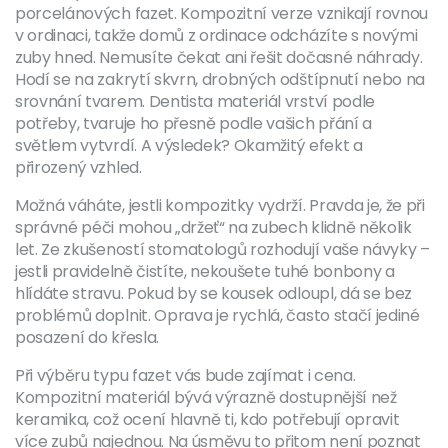
porcelánových fazet. Kompozitní verze vznikají rovnou
v ordinaci, takže domů z ordinace odcházíte s novými
zuby hned. Nemusíte čekat ani řešit dočasné náhrady.
Hodí se na zakrytí skvrn, drobných odštípnutí nebo na
srovnání tvarem. Dentista materiál vrství podle
potřeby, tvaruje ho přesně podle vašich přání a
světlem vytvrdí. A výsledek? Okamžitý efekt a
přirozený vzhled.
Možná váháte, jestli kompozitky vydrží. Pravda je, že při
správné péči mohou „držeť“ na zubech klidně několik
let. Ze zkušeností stomatologů rozhodují vaše návyky –
jestli pravidelně čistíte, nekoušete tuhé bonbony a
hlídáte stravu. Pokud by se kousek odloupl, dá se bez
problémů doplnit. Oprava je rychlá, často stačí jediné
posazení do křesla.
Při výběru typu fazet vás bude zajímat i cena.
Kompozitní materiál bývá výrazně dostupnější než
keramika, což ocení hlavně ti, kdo potřebují opravit
více zubů najednou. Na úsměvu to přitom není poznat