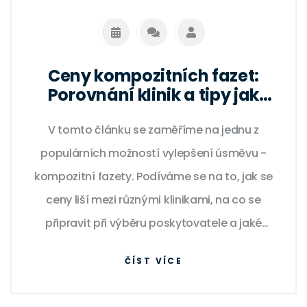
Ceny kompozitních fazet:
Porovnání klinik a tipy jak
ušetřit
V tomto článku se zaměříme na jednu z
populárních možností vylepšení úsměvu -
kompozitní fazety. Podíváme se na to, jak se
ceny liší mezi různými klinikami, na co se
připravit při výběru poskytovatele a jaké
faktory cenu ovlivňují. Seznámíme se také s
ČÍST VÍCE
několika tipy, které vám mohou pomoci
ušetřit, aniž byste museli obětovat kvalitu