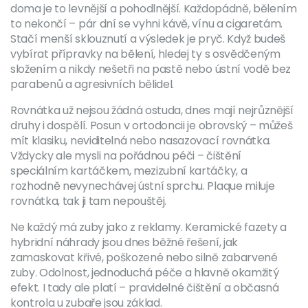
doma je to levnější a pohodlnější. Každopádně, bělením
to nekončí – pár dní se vyhni kávě, vínu a cigaretám.
Stačí menší sklouznutí a výsledek je pryč. Když budeš
vybírat přípravky na bělení, hledej ty s osvědčeným
složením a nikdy nešetři na pastě nebo ústní vodě bez
parabenů a agresivních bělidel.
Rovnátka už nejsou žádná ostuda, dnes mají nejrůznější
druhy i dospělí. Posun v ortodoncii je obrovský – můžeš
mít klasiku, neviditelná nebo nasazovací rovnátka.
Vždycky ale mysli na pořádnou péči – čištění
speciálním kartáčkem, mezizubní kartáčky, a
rozhodně nevynechávej ústní sprchu. Plaque miluje
rovnátka, tak ji tam nepouštěj.
Ne každý má zuby jako z reklamy. Keramické fazety a
hybridní náhrady jsou dnes běžné řešení, jak
zamaskovat křivé, poškozené nebo silně zabarvené
zuby. Odolnost, jednoduchá péče a hlavně okamžitý
efekt. I tady ale platí – pravidelné čištění a občasná
kontrola u zubaře jsou základ.