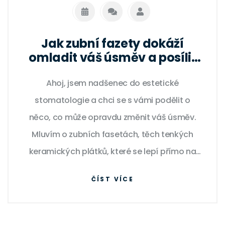
Jak zubní fazety dokáží
omladit váš úsměv a posílit
sebevědomí
Ahoj, jsem nadšenec do estetické
stomatologie a chci se s vámi podělit o
něco, co může opravdu změnit váš úsměv.
Mluvím o zubních fasetách, těch tenkých
keramických plátků, které se lepí přímo na
vaše zuby. Co je na nich úžasné? Dokážou
ČÍST VÍCE
skrýt mnoho nedokonalostí, jako jsou skvrny,
odštěpky nebo malé nesrovnalosti. A
výsledek? Úžasně přirozený a svěží úsměv, o