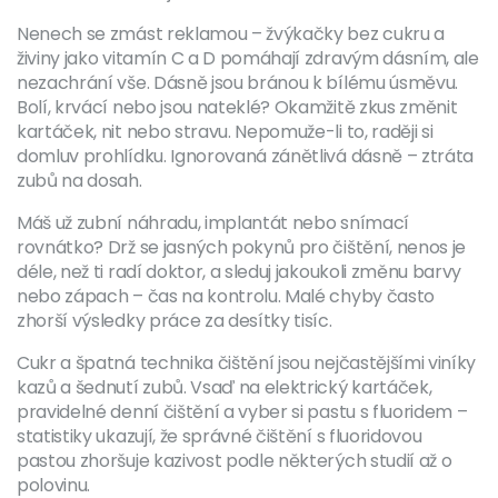
Nenech se zmást reklamou – žvýkačky bez cukru a
živiny jako vitamín C a D pomáhají zdravým dásním, ale
nezachrání vše. Dásně jsou bránou k bílému úsměvu.
Bolí, krvácí nebo jsou nateklé? Okamžitě zkus změnit
kartáček, nit nebo stravu. Nepomuže-li to, raději si
domluv prohlídku. Ignorovaná zánětlivá dásně – ztráta
zubů na dosah.
Máš už zubní náhradu, implantát nebo snímací
rovnátko? Drž se jasných pokynů pro čištění, nenos je
déle, než ti radí doktor, a sleduj jakoukoli změnu barvy
nebo zápach – čas na kontrolu. Malé chyby často
zhorší výsledky práce za desítky tisíc.
Cukr a špatná technika čištění jsou nejčastějšími viníky
kazů a šednutí zubů. Vsaď na elektrický kartáček,
pravidelné denní čištění a vyber si pastu s fluoridem –
statistiky ukazují, že správné čištění s fluoridovou
pastou zhoršuje kazivost podle některých studií až o
polovinu.