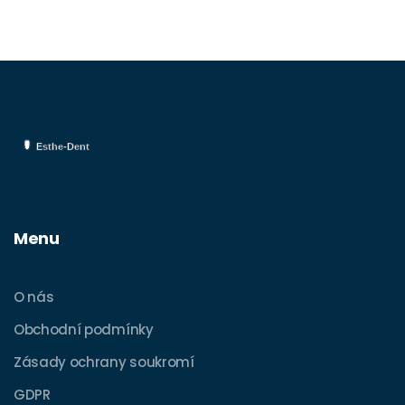
kterém jste vždy snili. Jsem přesvědčen, že si
zasloužíte cítit se skvěle, a právě zubní
fazety mohou být tím klíčem k
sebejistějšímu vzhledu.
Menu
O nás
Obchodní podmínky
Zásady ochrany soukromí
GDPR