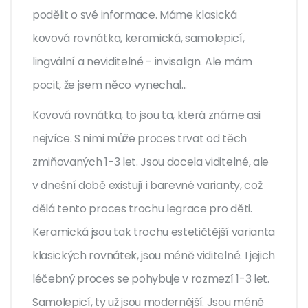
podělit o své informace. Máme klasická
kovová rovnátka, keramická, samolepicí,
lingvální a neviditelné - invisalign. Ale mám
pocit, že jsem něco vynechal...
Kovová rovnátka, to jsou ta, která známe asi
nejvíce. S nimi může proces trvat od těch
zmiňovaných 1-3 let. Jsou docela viditelné, ale
v dnešní době existují i barevné varianty, což
dělá tento proces trochu legrace pro děti.
Keramická jsou tak trochu estetičtější varianta
klasických rovnátek, jsou méně viditelné. I jejich
léčebný proces se pohybuje v rozmezí 1-3 let.
Samolepicí, ty už jsou modernější. Jsou méně