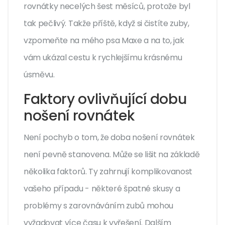
rovnátky necelých šest měsíců, protože byl
tak pečlivý. Takže příště, když si čistíte zuby,
vzpomeňte na mého psa Maxe a na to, jak
vám ukázal cestu k rychlejšímu krásnému
úsměvu.
Faktory ovlivňující dobu
nošení rovnátek
Není pochyb o tom, že doba nošení rovnátek
není pevně stanovena. Může se lišit na základě
několika faktorů. Ty zahrnují komplikovanost
vašeho případu - některé špatné skusy a
problémy s zarovnáváním zubů mohou
vyžadovat více času k vyřešení. Dalším