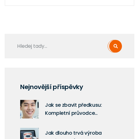
Nejnovější příspěvky
Jak se zbavit předkusu:
Kompletní průvodce
estetickými fazetami a jinými
řešeními
Jak dlouho trvá výroba