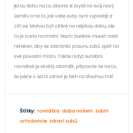
jistou dobu na to, abyste si zvykli na svůj nový
úsměv a na to, jak vaše zuby nyní vypadají a
cítí se. Mohou být citlivé na nějakou dobu, ale
to je zcela normální. Navíc budete muset nosit
retainer, aby se zabránilo posunu zubů zpět na
své původní místo. Takže i když sundání
rovnátek je skvělý okamžik, připravte se na to,
že péče o ústní zdraví je běh na dlouhou trať.
Štítky:
rovnátka
doba nošení
zubní
ortodoncie
zdraví zubů