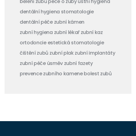
bělení zubů
péče o zuby
ústní hygiena
dentální hygiena
stomatologie
dentální péče
zubní kámen
zubní hygiena
zubní lékař
zubní kaz
ortodoncie
estetická stomatologie
čištění zubů
zubní plak
zubní implantáty
zubní péče
úsměv
zubní fazety
prevence zubního kamene
bolest zubů