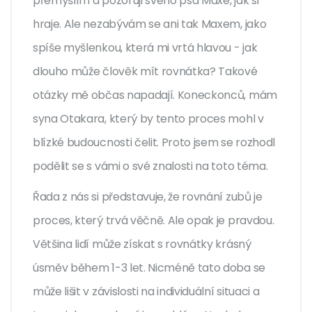
přemýšlím a pozoruji svého psa Maxe, jak si
hraje. Ale nezabývám se ani tak Maxem, jako
spíše myšlenkou, která mi vrtá hlavou - jak
dlouho může člověk mít rovnátka? Takové
otázky mě občas napadají. Koneckonců, mám
syna Otakara, který by tento proces mohl v
blízké budoucnosti čelit. Proto jsem se rozhodl
podělit se s vámi o své znalosti na toto téma.
Řada z nás si představuje, že rovnání zubů je
proces, který trvá věčně. Ale opak je pravdou.
Většina lidí může získat s rovnátky krásný
úsměv během 1-3 let. Nicméně tato doba se
může lišit v závislosti na individuální situaci a