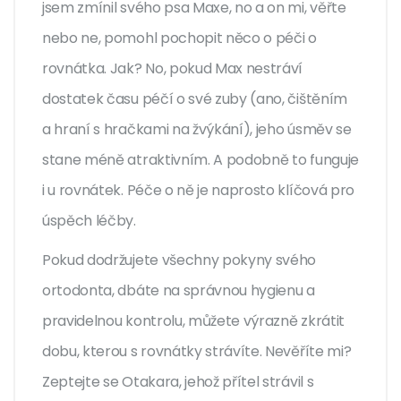
jsem zmínil svého psa Maxe, no a on mi, věřte
nebo ne, pomohl pochopit něco o péči o
rovnátka. Jak? No, pokud Max nestráví
dostatek času péčí o své zuby (ano, čištěním
a hraní s hračkami na žvýkání), jeho úsměv se
stane méně atraktivním. A podobně to funguje
i u rovnátek. Péče o ně je naprosto klíčová pro
úspěch léčby.
Pokud dodržujete všechny pokyny svého
ortodonta, dbáte na správnou hygienu a
pravidelnou kontrolu, můžete výrazně zkrátit
dobu, kterou s rovnátky strávíte. Nevěříte mi?
Zeptejte se Otakara, jehož přítel strávil s