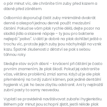
o pár minut víc, ale chráníte tím zuby před kazem a
dásně před zánětem.
Odborníci doporučují čistit zuby minimálně dvakrát
denně a alespoň jednou denně použít mezizubní
čistění. Pokud se vám plak rychle dělá, dejte pozor na
sladká jídla a slazené nápoje – ty jsou pro bakterie
nejlepší "palivo". U dětí je dobré na plak dohlížet ještě o
trochu víc, protože jejich zuby jsou náchylnější na vznik
kazu. Špatné zkušenosti z dětství se pak s sebou
táhnou roky.
Sledujte stav svých dásní – krvácení při čištění je často
prvním znamením, že plak škodí. Pokud jej odstraníte
včas, většina problémů zmizí sama. Když už je ale plak
přeměněný na tvrdý zubní kámen, pak jedině dentální
hygienik ví, jak ho beze zbytku odstranit. Ani ty nejdražší
zubní pasty to samy nesvedou.
Vyplatí se pravidelně navštěvovat zubaře i hygienistku.
Během pár minut jsou schopní zjistit, jestli někde plak