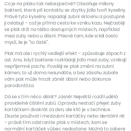
Co je na plaku tak nebezpečné? Obsahuje miliony
bakterií, které při kontaktu se zbytky jídla tvoří kyseliny.
Právě tyto kyseliny napadají zubní sklovinu a postupně
ji oslabují – což je přímá cesta ke vzniku kazu. Nejčastěji
se plak drží na těžko dostupných místech, například
mezi zuby nebo u dásní. Přesně tam, kde si lidi často
myslí, že je "to čisté".
Plak má ale i rychlý vedlejší efekt – způsobuje zápach z
úst. Ano, když bakterie rozkládají jídlo mezi zuby, vznikají
nepříjemné pachy. Později se plak změní na zubní
kámen, to už doma nesundáte, a bez zásahu zubaře
vám pak může hrozit zánět dásní nebo dokonce
parodontóza.
Dá se s tím něco dělat? Jasně! Největší rozdíl udělá
pravidelné čištění zubů. Opravdu nestačí přejet zuby
kartáčkem dvakrát za den, ale klíč je v technice.
Zkuste používat i mezizubní kartáčky nebo dentální nit
– právě tím odstraníte plak v místech, kam se
normální kartáček vůbec nedostane. Možná to zabere