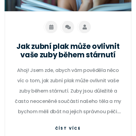
Jak zubní plak může ovlivnit
vaše zuby během stárnutí
Ahoj! Jsem zde, abych vám pověděla něco
víc o tom, jak zubní plak může ovlivnit vaše
zuby během stárnutí. Zuby jsou důležité a
často neoceněné součásti našeho těla a my
bychom měli dbát na jejich správnou péči.
Během života se může na našich zubech
ČÍST VÍCE
nahromadit plak, což může vést k řadě