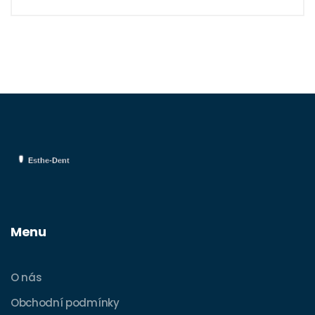
zdravotních problémů, zvláště jak stárneme.
Připojte se ke mně, když se ponoříme do
tohoto tématu a dozvíme se, jak se můžeme
chránit před škodlivými účinky zubního
plaku.
Menu
O nás
Obchodní podmínky