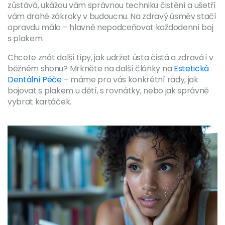
zůstává, ukážou vám správnou techniku čistění a ušetří
vám drahé zákroky v budoucnu. Na zdravý úsměv stačí
opravdu málo – hlavně nepodceňovat každodenní boj
s plakem.
Chcete znát další tipy, jak udržet ústa čistá a zdravá i v
běžném shonu? Mrkněte na další články na
Estetická
Dentální Péče
– máme pro vás konkrétní rady, jak
bojovat s plakem u dětí, s rovnátky, nebo jak správně
vybrat kartáček.