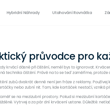
Hybridní Náhrady
Utahování Rovnátka
Zá
ktický průvodce pro k
y krvácí dásně při čištění, neměl bys to ignorovat. Krvácení
ná technika čištění. Právě na to se teď zaměříme, protože dás
tění zubů dvakrát denně není jen fráze z reklamy. Používej
táčky nebo zubní nit. Tam, kde kartáček nestačí, vzniká pl
 Zaměř se na mezizubní prostory. Pokud si mezizubní kartáček
žděné. Vytrvej a za pár dní krvácení ustane. Důležité: netl