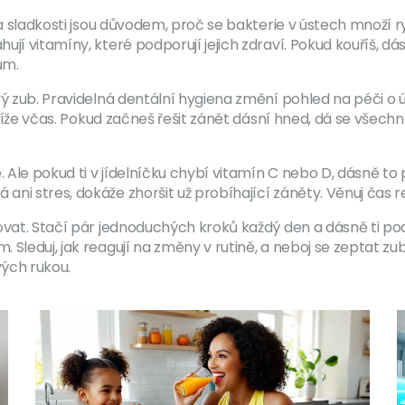
 a sladkosti jsou důvodem, proč se bakterie v ústech množí r
ují vitamíny, které podporují jejich zdraví. Pokud kouříš, 
ům.
vý zub. Pravidelná dentální hygiena změní pohled na péči o ú
otíže včas. Pokud začneš řešit zánět dásní hned, dá se všechno
. Ale pokud ti v jídelníčku chybí vitamín C nebo D, dásně to 
i stres, dokáže zhoršit už probíhající záněty. Věnuj čas re
ovat. Stačí pár jednoduchých kroků každý den a dásně ti pod
Sleduj, jak reagují na změny v rutině, a neboj se zeptat zub
ých rukou.