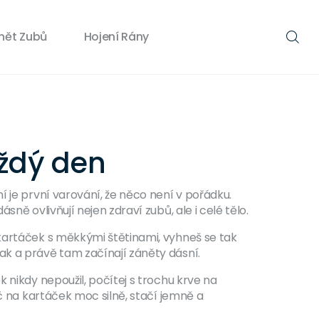
nět Zubů
Hojení Rány
aždý den
 je první varování, že něco není v pořádku.
ně ovlivňují nejen zdraví zubů, ale i celé tělo.
 kartáček s měkkými štětinami, vyhneš se tak
ak a právě tam začínají záněty dásní.
 nikdy nepoužil, počítej s trochu krve na
ač na kartáček moc silně, stačí jemně a