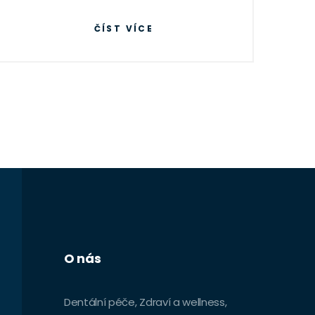
tipy pro použití a odpovědi na běžné
ČÍST VÍCE
otázky. Najdete zde také porovnání s
tradičními metodami čištění a návod,
jak si vybrat ten pravý ultrasonický
čistič pro vaše potřeby.
O nás
Dentální péče, Zdraví a wellness,