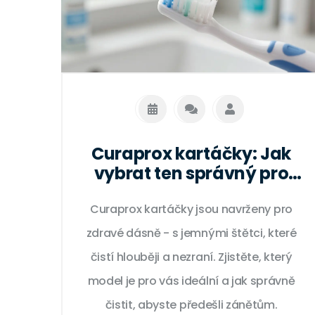
Curaprox kartáčky: Jak
vybrat ten správný pro
vaše dásně a zuby
Curaprox kartáčky jsou navrženy pro
zdravé dásně - s jemnými štětci, které
čistí hlouběji a nezraní. Zjistěte, který
model je pro vás ideální a jak správně
čistit, abyste předešli zánětům.