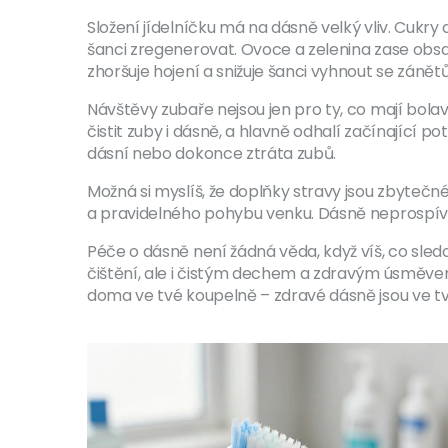
Složení jídelníčku má na dásně velký vliv. Cukry
šanci zregenerovat. Ovoce a zelenina zase obsah
zhoršuje hojení a snižuje šanci vyhnout se zánět
Návštěvy zubaře nejsou jen pro ty, co mají bola
čistit zuby i dásně, a hlavně odhalí začínající p
dásní nebo dokonce ztráta zubů.
Možná si myslíš, že doplňky stravy jsou zbytečné
a pravidelného pohybu venku. Dásně neprospívá an
Péče o dásně není žádná věda, když víš, co sled
čištění, ale i čistým dechem a zdravým úsměvem. 
doma ve tvé koupelně – zdravé dásně jsou ve tv