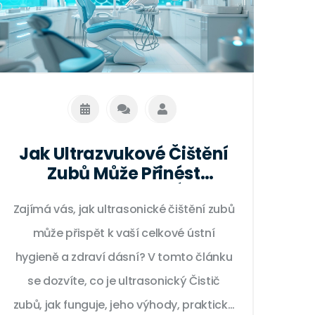
Jak Ultrazvukové Čištění
Zubů Může Přinést
Revoluci ve Vaší Ústní
Zajímá vás, jak ultrasonické čištění zubů
Hygieně
může přispět k vaší celkové ústní
hygieně a zdraví dásní? V tomto článku
se dozvíte, co je ultrasonický Čistič
zubů, jak funguje, jeho výhody, praktické