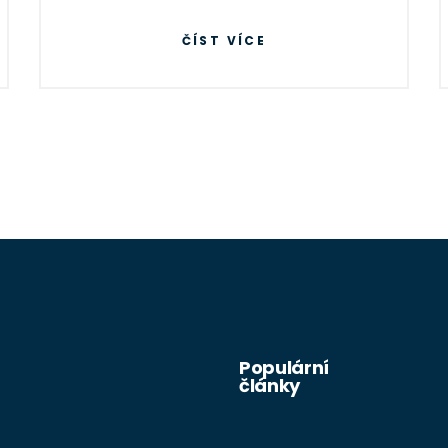
jídelníčku a proč jsou vitamíny jako C a
ČÍST VÍCE
D nepostradatelné. Naučte se přirozeně
pečovat o své dásně a udržovat je silné
a zdravé.
Populární
články