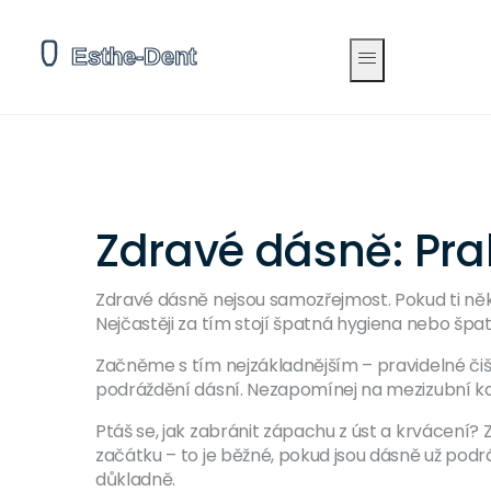
Zdravé dásně: Pra
Zdravé dásně nejsou samozřejmost. Pokud ti někd
Nejčastěji za tím stojí špatná hygiena nebo špat
Začněme s tím nejzákladnějším – pravidelné čiš
podráždění dásní. Nezapomínej na mezizubní kar
Ptáš se, jak zabránit zápachu z úst a krvácení?
začátku – to je běžné, pokud jsou dásně už podrá
důkladně.