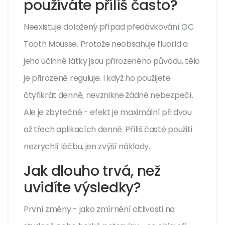
používáte příliš často?
Neexistuje doložený případ předávkování GC
Tooth Mousse. Protože neobsahuje fluorid a
jeho účinné látky jsou přirozeného původu, tělo
je přirozeně reguluje. I když ho použijete
čtyřikrát denně, nevznikne žádné nebezpečí.
Ale je zbytečné - efekt je maximální při dvou
až třech aplikacích denně. Příliš časté použití
nezrychlí léčbu, jen zvýší náklady.
Jak dlouho trvá, než
uvidíte výsledky?
První změny - jako zmírnění citlivosti na