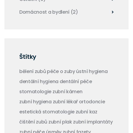
Domácnost a bydlení
(2)
Štítky
bělení zubů
péče o zuby
ústní hygiena
dentální hygiena
dentální péče
stomatologie
zubní kámen
zubní hygiena
zubní lékař
ortodoncie
estetická stomatologie
zubní kaz
čištění zubů
zubní plak
zubní implantáty
zubní péče
úsměv
zubní fazety