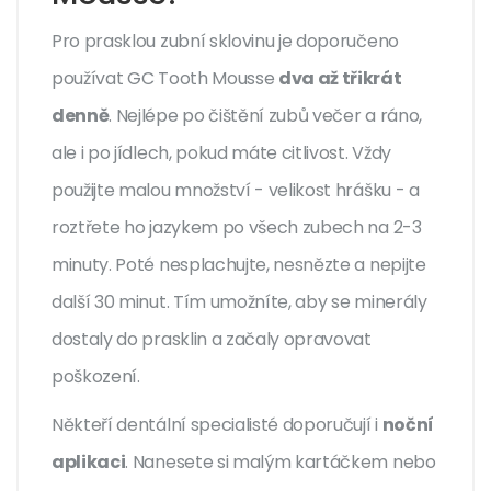
Pro prasklou zubní sklovinu je doporučeno
používat GC Tooth Mousse
dva až třikrát
denně
. Nejlépe po čištění zubů večer a ráno,
ale i po jídlech, pokud máte citlivost. Vždy
použijte malou množství - velikost hrášku - a
roztřete ho jazykem po všech zubech na 2-3
minuty. Poté nesplachujte, nesnězte a nepijte
další 30 minut. Tím umožníte, aby se minerály
dostaly do prasklin a začaly opravovat
poškození.
Někteří dentální specialisté doporučují i
noční
aplikaci
. Nanesete si malým kartáčkem nebo