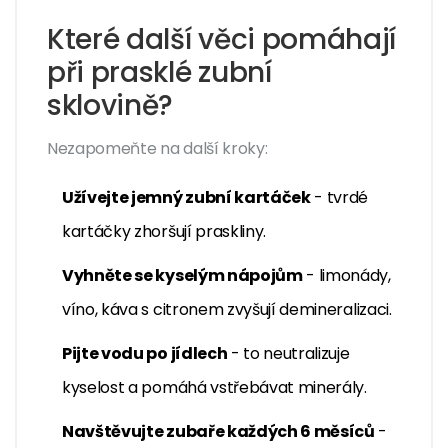
Které další věci pomáhají
při prasklé zubní
sklovině?
Nezapomeňte na další kroky:
Užívejte jemný zubní kartáček
- tvrdé
kartáčky zhoršují praskliny.
Vyhněte se kyselým nápojům
- limonády,
víno, káva s citronem zvyšují demineralizaci.
Pijte vodu po jídlech
- to neutralizuje
kyselost a pomáhá vstřebávat minerály.
Navštěvujte zubaře každých 6 měsíců
-