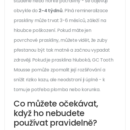
studené nebo horké potraviny - se objevují
obvykle do
2-4 týdnů
. Plná remineralizace
praskliny může trvat 3-6 měsíců, záleží na
hloubce poškození. Pokud máte jen
povrchové praskliny, můžete vidět, že zuby
přestanou být tak matné a začnou vypadat
zdravěji. Pokud je prasklina hluboká, GC Tooth
Mousse pomůže zpomalit její rozšiřování a
snížit riziko kazu, ale neodstraní ji úplně - k
tomu je potřeba plomba nebo korunka.
Co můžete očekávat,
když ho nebudete
používat pravidelně?