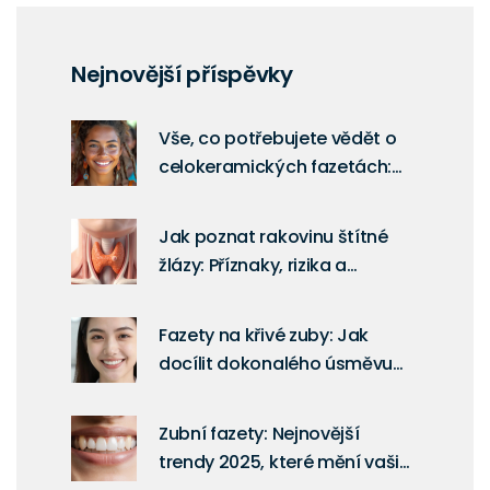
Nejnovější příspěvky
Vše, co potřebujete vědět o
celokeramických fazetách:
Průvodce před zákrokem
Jak poznat rakovinu štítné
žlázy: Příznaky, rizika a
diagnóza
Fazety na křivé zuby: Jak
docílit dokonalého úsměvu
bez rovnátek
Zubní fazety: Nejnovější
trendy 2025, které mění vaši