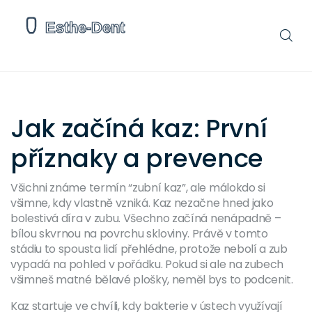
Jak začíná kaz: První
příznaky a prevence
Všichni známe termín “zubní kaz”, ale málokdo si
všimne, kdy vlastně vzniká. Kaz nezačne hned jako
bolestivá díra v zubu. Všechno začíná nenápadně –
bílou skvrnou na povrchu skloviny. Právě v tomto
stádiu to spousta lidí přehlédne, protože nebolí a zub
vypadá na pohled v pořádku. Pokud si ale na zubech
všimneš matné bělavé plošky, neměl bys to podcenit.
Kaz startuje ve chvíli, kdy bakterie v ústech využívají