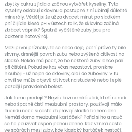
zbytky cukru z jídla a začnou vytvářet kyseliny. Tyto
kyseliny oslabují sklovinu a postupně z ní ubírají důležité
minerály. Věděl jsi, že už za dvacet minut po sladkém
pití či jídle klesá pH v ústech tolik, že sklovina začíná
ztrácet vápník? Špatně vyčištěné zuby jsou pro
bakterie hotový ráj.
Mezi první příznaky, že se něco děje, patří právě ty bílé
skvrny, drsnější povrch zubu nebo zvýšená citlivost na
sladké. Někdo má pocit, že ho některé zuby lehce pálí
při čištění. Pokud se kaz včas nezastaví, pronikne
hlouběji – už nejen do skloviny, ale i do zuboviny. V tu
chvíli se může objevit citlivost na studené nebo teplé,
později i pravidelná bolest.
Jak tomu předejít? Nejvíc kazu vzniká u lidí, kteří neradi
nebo špatně čistí mezizubní prostory, používají málo
fluoridu nebo si často dopřávají sladké během dne.
Nemáš doma mezizubní kartáček? Pořiď si ho a nauč
se ho používat aspoň jednou denně. Kaz vzniká často
ve spárách mezi zuby, kde klasický kartáček nestačí.