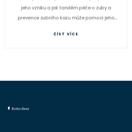
jeho vzniku a jak tandém péče o zuby a
prevence zubního kazu může pomoci jeho
výskytu předejít. Také se podíváme na první
ČÍST VÍCE
příznaky zubního kazu, abychom byli
připraveni na časné zvládnutí této situace.
Připojte se ke mně a zjistíme spolu, jak udržet
náš úsměv krásný a zdravý.