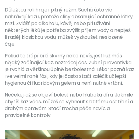
Důležitou roli hraje i pitný režim. Suchá ústa víc
nahrávají kazu, protože sliny obsahující ochranné látky
mizí. Zvlášť po alkoholu, kávě, nebo při užívání
některých léků je potřeba zvýšit příjem vody a nepiješ-
li raději klasickou vodu, můžeš vyzkoušet neslazené
čaje.
Pokud tě trápí bílé skvrny nebo nevíš, jestli už máš
nějaký začínající kaz, neztrácej čas. Zubní preventivka
je rychlá a většinou úplně bezbolestná. Lékař pozná kaz
i ve velmi rané fázi, kdy jej často stačí zaléčit už lepší
hygienou či fluoridovým gelem a není nutné vrtání.
Nečekej, až se objeví bolest nebo hluboká díra. Jakmile
chytíš kaz včas, můžeš se vyhnout složitému ošetření a
drahým opravám. Stačí trocha péče navíc a
pravidelné kontroly.