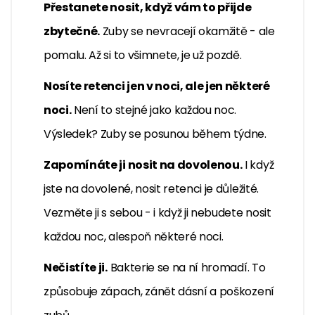
Přestanete nosit, když vám to přijde
zbytečné.
Zuby se nevracejí okamžitě - ale
pomalu. Až si to všimnete, je už pozdě.
Nosíte retenci jen v noci, ale jen některé
noci.
Není to stejné jako každou noc.
Výsledek? Zuby se posunou během týdne.
Zapomínáte ji nosit na dovolenou.
I když
jste na dovolené, nosit retenci je důležité.
Vezměte ji s sebou - i když ji nebudete nosit
každou noc, alespoň některé noci.
Nečistíte ji.
Bakterie se na ní hromadí. To
způsobuje zápach, zánět dásní a poškození