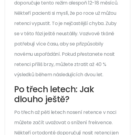
doporučuje tento režim alespoň 12-18 měsíců.
Někteří pacienti si myslí, že po roce už můžou
retenci vypustit. To je nejčastější chyba. Zuby
se v této fázi ještě neustálily. Vazivové tkáně
potřebují více času, aby se přizpůsobily
novému uspořádání. Pokud přestanete nosit
retenci příliš brzy, můžete ztratit až 40 %
výsledků během následujících dvou let.
Po třech letech: Jak
dlouho ještě?
Po třech až pěti letech nosení retence v noci
můžete začít uvažovat o snížení frekvence.
Někteří ortodonté doporučují nosit retenci jen