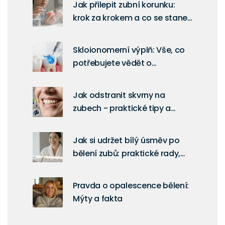
Jak přilepit zubní korunku:
krok za krokem a co se stane,
když se korunku ztratí
Skloionomerní výplň: Vše, co
potřebujete vědět o
moderních plombách
Jak odstranit skvrny na
zubech - praktické tipy a
prevence
Jak si udržet bílý úsměv po
bělení zubů: praktické rady,
které skutečně fungují
Pravda o opalescence bělení:
Mýty a fakta