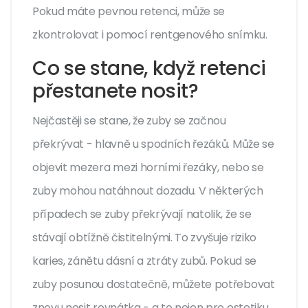
Pokud máte pevnou retenci, může se
zkontrolovat i pomocí rentgenového snímku.
Co se stane, když retenci
přestanete nosit?
Nejčastěji se stane, že zuby se začnou
překrývat - hlavně u spodních řezáků. Může se
objevit mezera mezi horními řezáky, nebo se
zuby mohou natáhnout dozadu. V některých
případech se zuby překrývají natolik, že se
stávají obtížně čistitelnými. To zvyšuje riziko
karies, zánětu dásní a ztráty zubů. Pokud se
zuby posunou dostatečně, můžete potřebovat
znovu nosit rovnátka - a to nejen pro estetiku,