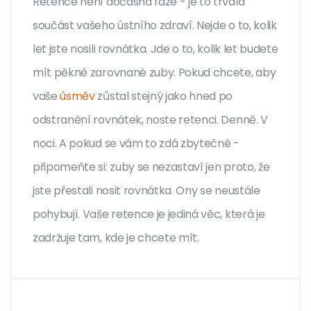
Retence není dočasná fáze - je to trvalá
součást vašeho ústního zdraví. Nejde o to, kolik
let jste nosili rovnátka. Jde o to, kolik let budete
mít pěkně zarovnané zuby. Pokud chcete, aby
vaše
úsměv
zůstal stejný jako hned po
odstranění rovnátek, noste retenci. Denně. V
noci. A pokud se vám to zdá zbytečné -
připomeňte si: zuby se nezastaví jen proto, že
jste přestali nosit rovnátka. Ony se neustále
pohybují. Vaše retence je jediná věc, která je
zadržuje tam, kde je chcete mít.