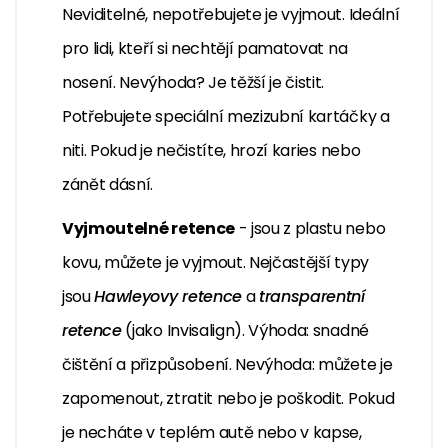
Neviditelné, nepotřebujete je vyjmout. Ideální
pro lidi, kteří si nechtějí pamatovat na
nosení. Nevýhoda? Je těžší je čistit.
Potřebujete speciální mezizubní kartáčky a
niti. Pokud je nečistíte, hrozí karies nebo
zánět dásní.
Vyjmoutelné retence
- jsou z plastu nebo
kovu, můžete je vyjmout. Nejčastější typy
jsou
Hawleyovy retence
a
transparentní
retence
(jako Invisalign). Výhoda: snadné
čištění a přizpůsobení. Nevýhoda: můžete je
zapomenout, ztratit nebo je poškodit. Pokud
je necháte v teplém autě nebo v kapse,