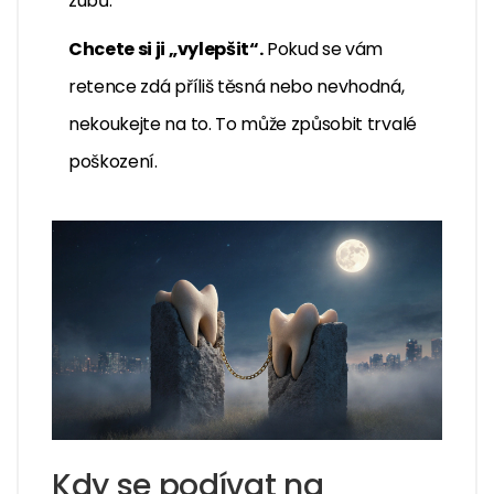
zubů.
Chcete si ji „vylepšit“.
Pokud se vám
retence zdá příliš těsná nebo nevhodná,
nekoukejte na to. To může způsobit trvalé
poškození.
Kdy se podívat na