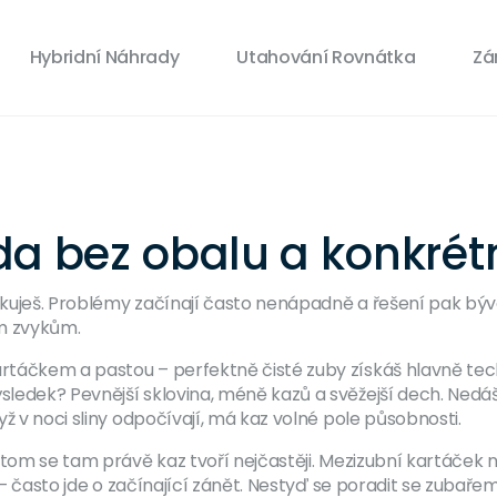
Hybridní Náhrady
Utahování Rovnátka
Zá
da bez obalu a konkré
skuješ. Problémy začínají často nenápadně a řešení pak bývá 
ým zvykům.
táčkem a pastou – perfektně čisté zuby získáš hlavně tech
ledek? Pevnější sklovina, méně kazů a svěžejší dech. Nedáš
ž v noci sliny odpočívají, má kaz volné pole působnosti.
itom se tam právě kaz tvoří nejčastěji. Mezizubní kartáček
o – často jde o začínající zánět. Nestyď se poradit se zubař