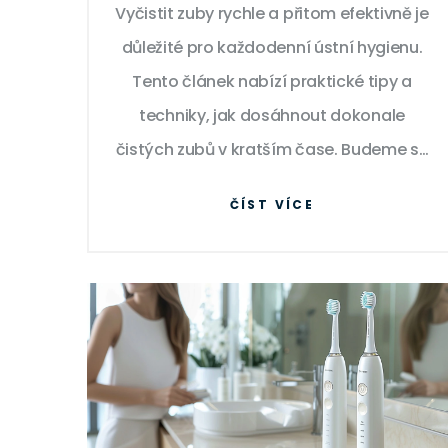
Vyčistit zuby rychle a přitom efektivně je
důležité pro každodenní ústní hygienu.
Tento článek nabízí praktické tipy a
techniky, jak dosáhnout dokonale
čistých zubů v kratším čase. Budeme se
věnovat správné technice čištění,
ČÍST VÍCE
výběru vhodného vybavení a
vysvětlíme, jaké produkty jsou
nejúčinnější. Představíme také několik
zajímavostí o ústní hygieně, které
možná neznáte.