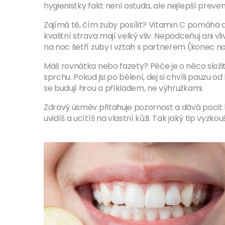
hygienistky fakt není ostuda, ale nejlepší preve
Zajímá tě, čím zuby posílit? Vitamin C pomáhá d
kvalitní strava mají velký vliv. Nepodceňuj ani vli
na noc šetří zuby i vztah s partnerem (konec no
Máš rovnátka nebo fazety? Péče je o něco složit
sprchu. Pokud jsi po bělení, dej si chvíli pauzu 
se budují hrou a příkladem, ne výhružkami.
Zdravý úsměv přitahuje pozornost a dává pocit k
uvidíš a ucítíš na vlastní kůži. Tak jaký tip vyzkou