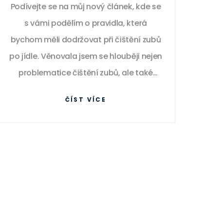
Podívejte se na můj nový článek, kde se
s vámi podělím o pravidla, která
bychom měli dodržovat při čištění zubů
po jídle. Věnovala jsem se hlouběji nejen
problematice čištění zubů, ale také
stravovacím návykům, které s tím
ČÍST VÍCE
souvisí. Doufám, že vám moje rady
pomohou udržet zuby v co nejlepším
stavu. Přeji vám příjemné čtení a krásný
úsměv!