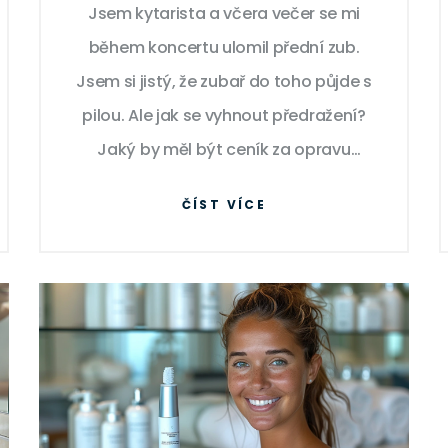
Jsem kytarista a včera večer se mi
během koncertu ulomil přední zub.
Jsem si jistý, že zubař do toho půjde s
pilou. Ale jak se vyhnout předražení?
Jaký by měl být ceník za opravu
ulomeného zubu? Sdílím s vámi své
ČÍST VÍCE
zkušenosti a tipy, jak na to. Nevěřte
předraženým ceníkům, stačí se jen
dobře informovat a být opatrný.