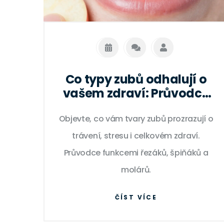
Co typy zubů odhalují o
vašem zdraví: Průvodce
po čelistech
Objevte, co vám tvary zubů prozrazují o
trávení, stresu i celkovém zdraví.
Průvodce funkcemi řezáků, špiňáků a
molárů.
ČÍST VÍCE