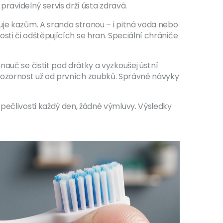
pravidelný servis drží ústa zdravá.
uje kazům. A sranda stranou – i pitná voda nebo
ivosti či odštěpujících se hran. Speciální chrániče
auč se čistit pod drátky a vyzkoušej ústní
jim pozornost už od prvních zoubků. Správné návyky
 pečlivosti každý den, žádné výmluvy. Výsledky