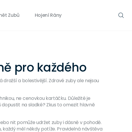
nět Zubů
Hojení Rány
tně pro každého
dražší a bolestivější. Zdravé zuby ale nejsou
nikou, ne cenovkou kartáčku. Důležité je
 dopustit na sladké? Zkus to omezit hlavně
 nebo nit pomůže udržet zuby i dásně v pohodě.
em, každý měl někdy potíže. Pravidelná návštěva