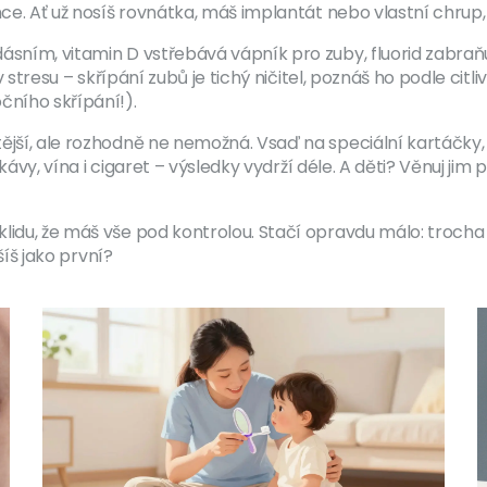
nce. Ať už nosíš rovnátka, máš implantát nebo vlastní chrup, 
ásním, vitamin D vstřebává vápník pro zuby, fluorid zabraň
v stresu – skřípání zubů je tichý ničitel, poznáš ho podle citl
čního skřípání!).
ější, ale rozhodně ne nemožná. Vsaď na speciální kartáčky, n
od kávy, vína i cigaret – výsledky vydrží déle. A děti? Věnuj 
lidu, že máš vše pod kontrolou. Stačí opravdu málo: trocha
šíš jako první?