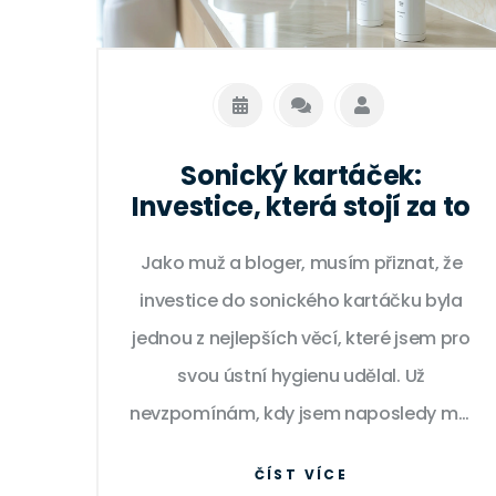
Sonický kartáček:
Investice, která stojí za to
Jako muž a bloger, musím přiznat, že
investice do sonického kartáčku byla
jednou z nejlepších věcí, které jsem pro
svou ústní hygienu udělal. Už
nevzpomínám, kdy jsem naposledy měl
pocit čistých a zdravých zubů tak jako
ČÍST VÍCE
nyní. To je důvod, proč jsem se rozhodl o