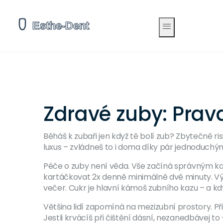
Zdravé zuby: Prav
Běháš k zubaři jen když tě bolí zub? Zbytečně ri
luxus – zvládneš to i doma díky pár jednoduch
Péče o zuby není věda. Vše začíná správným kar
kartáčkovat 2x denně minimálně dvě minuty. Výs
večer. Cukr je hlavní kámoš zubního kazu – a kdy
Většina lidí zapomíná na mezizubní prostory. Př
Jestli krvácíš při čištění dásní, nezanedbávej t