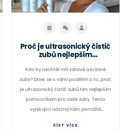
Proč je ultrasonický čistič
zubů nejlepším
pomocníkem pro vaše
Kdo by nechtěl mít zdravé a krásné
zuby
zuby? Dnes se s vámi podělím o to, proč
je ultrasonický čistič zubů tím nejlepším
pomocníkem pro vaše zuby. Tento
vynikající nástroj nám pomáhá
udržovat naši ústní dutinu v nejlepším
ČÍST VÍCE
stavu, a přitom je jednoduchý na