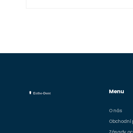
tom napsat a sdílet svou zkušenost.
Přečtěte si můj článek, dozvíte se proč
je sonický kartáček investicí, která stojí
za to.
Menu
O nás
Obchodní
Zásady oc