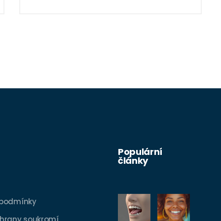
použití. Věřte mi, jednou ho vyzkoušíte,
nebudete chtít nic jiného.
Populární
články
 podmínky
hrany soukromí