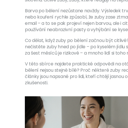
Barva po bělení nezůstane navždy. Výsledek trvá o
nebo kouření rychle způsobí, že zuby zase ztma
email – a to se pak projeví nejen barvou, ale i c
používání neabrazivní pasty a vyhýbání se kys
Co dělat, když zuby po bělení začnou být citliv
nečistěte zuby hned po jídle – po kyselém jídlu 
za šest měsíců je rizikové – a mnoho lidí si toh
V této sbírce najdete praktické odpovědi na ot
bělení nejsou stejně bílé? Proč některé zuby re
články jsou napsané pro lidi, kteří chtějí jasno
zkušenosti.