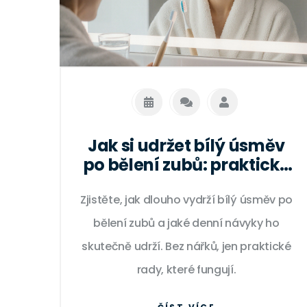
Jak si udržet bílý úsměv
po bělení zubů: praktické
rady, které skutečně
Zjistěte, jak dlouho vydrží bílý úsměv po
fungují
bělení zubů a jaké denní návyky ho
skutečně udrží. Bez nářků, jen praktické
rady, které fungují.