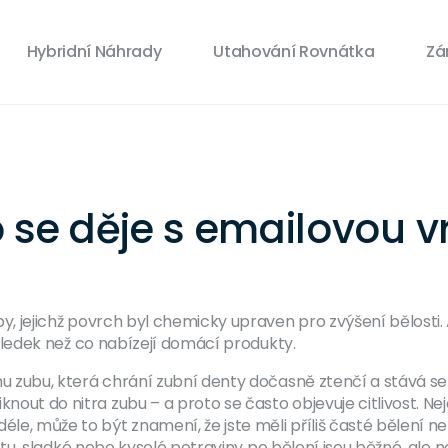
Hybridní Náhrady
Utahování Rovnátka
Zá
 se děje s emailovou vr
by, jejichž povrch byl chemicky upraven pro zvýšení bělosti
.
 výsledek než co nabízejí domácí produkty
.
u zubu, která chrání zubní denty
dočasně ztenčí a stává se
knout do nitra zubu – a proto se často objevuje citlivost. Ne
déle, může to být znamení, že jste měli příliš časté bělení
otu, sladké nebo kyselé potraviny po bělení
jsou běžné, ale n