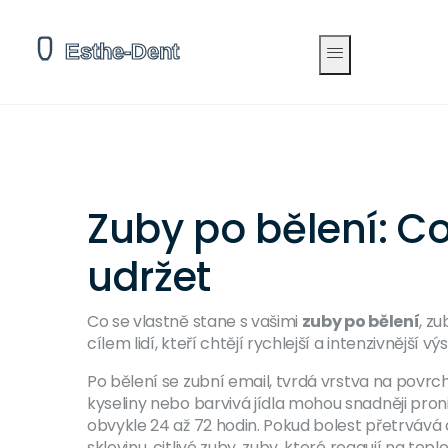
Zuby po bělení: Co
udržet
Co se vlastně stane s vašimi
zuby po bělení
,
zu
cílem lidí, kteří chtějí rychlejší a intenzivnější
Po bělení se
zubní email
,
tvrdá vrstva na povrch
kyseliny nebo barvivá jídla mohou snadněji proni
obvykle 24 až 72 hodin. Pokud bolest přetrvává 
sklovinu.
citlivé zuby
,
zuby, které reagují na tepl