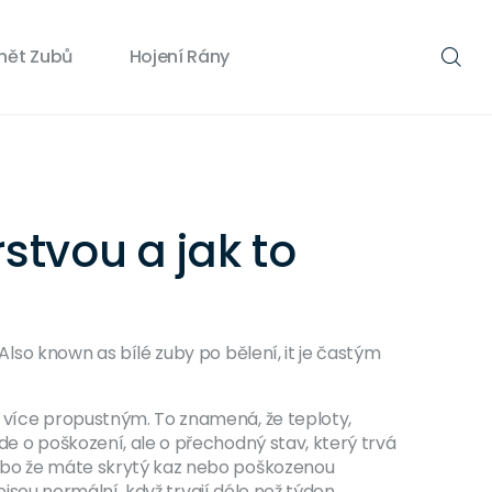
nět Zubů
Hojení Rány
stvou a jak to
 Also known as
bílé zuby po bělení
, it
je častým
 více propustným. To znamená, že teploty,
jde o poškození, ale o přechodný stav, který trvá
 nebo že máte skrytý kaz nebo poškozenou
ejsou normální, když trvají déle než týden.