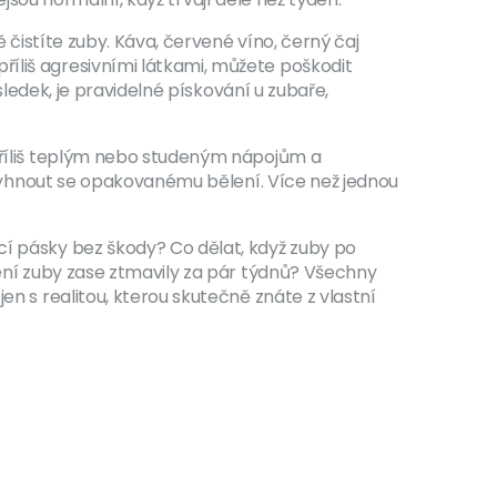
ě čistíte zuby. Káva, červené víno, černý čaj
říliš agresivními látkami, můžete poškodit
sledek, je pravidelné pískování u zubaře,
 příliš teplým nebo studeným nápojům a
é vyhnout se opakovanému bělení. Více než jednou
cí pásky bez škody? Co dělat, když zuby po
lení zuby zase ztmavily za pár týdnů? Všechny
en s realitou, kterou skutečně znáte z vlastní