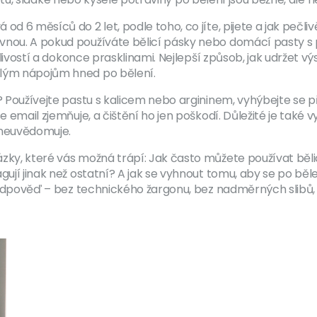
d 6 měsíců do 2 let, podle toho, co jíte, pijete a jak pečliv
vnou. A pokud používáte bělicí pásky nebo domácí pasty s p
itlivostí a dokonce prasklinami. Nejlepší způsob, jak udržet vý
elým nápojům hned po bělení.
é? Používejte pastu s kalicem nebo argininem, vyhýbejte se
se email zjemňuje, a čištění ho jen poškodí. Důležité je tak
o neuvědomuje.
ázky, které vás možná trápí: Jak často můžete používat běli
agují jinak než ostatní? A jak se vyhnout tomu, aby se po bě
u odpověď – bez technického žargonu, bez nadměrných slibů, j