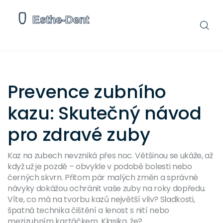
Prevence zubního
kazu: Skutečný návod
pro zdravé zuby
Kaz na zubech nevzniká přes noc. Většinou se ukáže, až
když už je pozdě – obvykle v podobě bolesti nebo
černých skvrn. Přitom pár malých změn a správné
návyky dokážou ochránit vaše zuby na roky dopředu.
Víte, co má na tvorbu kazů největší vliv? Sladkosti,
špatná technika čištění a lenost s nití nebo
mezizubním kartáčkem. Klasika, že?