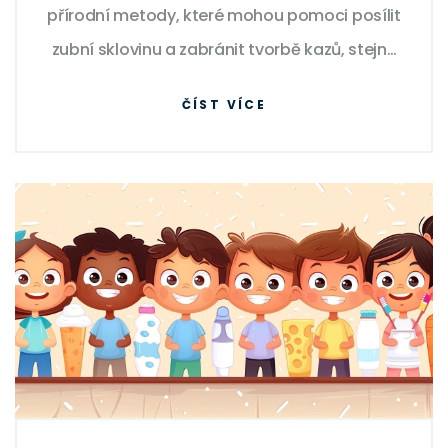
přírodní metody, které mohou pomoci posílit
zubní sklovinu a zabránit tvorbě kazů, stejně
jako zdůrazňuje význam pravidelné ústní
ČÍST VÍCE
hygieny a správné stravy ve vaší každodenní
rutině.