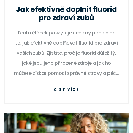
Jak efektivně doplnit fluorid
pro zdraví zubů
Tento článek poskytuje ucelený pohled na
to, jak efektivně doplňovat fluorid pro zdraví
vašich zubů. Zjistíte, proč je fluorid důležitý,
jaké jsou jeho přirozené zdroje a jak ho
můžete získat pomocí správné stravy a péče
o ústní hygienu. Nabízíme také praktické tipy
ČÍST VÍCE
na fluoridové doplňky a jak správně používat
fluoridovou zubní pastu.