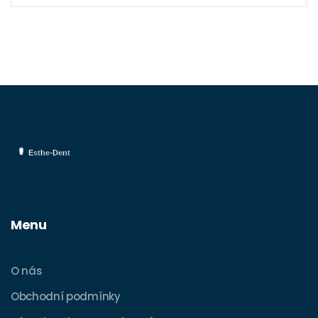
a jak připravit dítě na první návštěvu.
Zjistěte, proč je důležitá prevence a jak
můžete jako rodič přispět k zdraví zubů
vašeho dítěte.
Menu
O nás
Obchodní podmínky