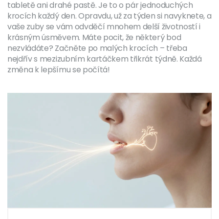
tabletě ani drahé pastě. Je to o pár jednoduchých
krocích každý den. Opravdu, už za týden si navyknete, a
vaše zuby se vám odvděčí mnohem delší životností i
krásným úsměvem. Máte pocit, že některý bod
nezvládáte? Začněte po malých krocích – třeba
nejdřív s mezizubním kartáčkem třikrát týdně. Každá
změna k lepšímu se počítá!