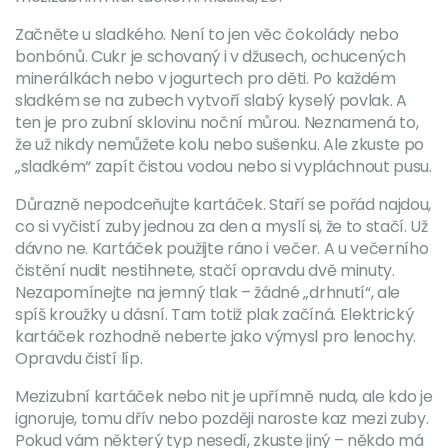
Začněte u sladkého. Není to jen věc čokolády nebo
bonbónů. Cukr je schovaný i v džusech, ochucených
minerálkách nebo v jogurtech pro děti. Po každém
sladkém se na zubech vytvoří slabý kyselý povlak. A
ten je pro zubní sklovinu noční můrou. Neznamená to,
že už nikdy nemůžete kolu nebo sušenku. Ale zkuste po
„sladkém“ zapít čistou vodou nebo si vypláchnout pusu.
Důrazně nepodceňujte kartáček. Staří se pořád najdou,
co si vyčistí zuby jednou za den a myslí si, že to stačí. Už
dávno ne. Kartáček použijte ráno i večer. A u večerního
čistění nudit nestihnete, stačí opravdu dvě minuty.
Nezapomínejte na jemný tlak – žádné „drhnutí“, ale
spíš kroužky u dásní. Tam totiž plak začíná. Elektrický
kartáček rozhodně neberte jako výmysl pro lenochy.
Opravdu čistí líp.
Mezizubní kartáček nebo nit je upřímně nuda, ale kdo je
ignoruje, tomu dřív nebo později naroste kaz mezi zuby.
Pokud vám některý typ nesedí, zkuste jiný – někdo má