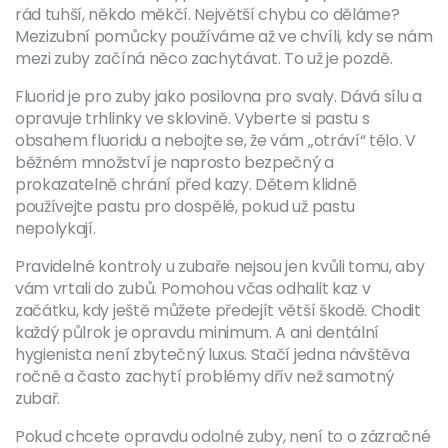
rád tuhší, někdo měkčí. Největší chybu co děláme?
Mezizubní pomůcky používáme až ve chvíli, kdy se nám
mezi zuby začíná něco zachytávat. To už je pozdě.
Fluorid je pro zuby jako posilovna pro svaly. Dává sílu a
opravuje trhlinky ve sklovině. Vyberte si pastu s
obsahem fluoridu a nebojte se, že vám „otráví“ tělo. V
běžném množství je naprosto bezpečný a
prokazatelně chrání před kazy. Dětem klidně
používejte pastu pro dospělé, pokud už pastu
nepolykají.
Pravidelné kontroly u zubaře nejsou jen kvůli tomu, aby
vám vrtali do zubů. Pomohou včas odhalit kaz v
začátku, kdy ještě můžete předejít větší škodě. Chodit
každý půlrok je opravdu minimum. A ani dentální
hygienista není zbytečný luxus. Stačí jedna návštěva
ročně a často zachytí problémy dřív než samotný
zubař.
Pokud chcete opravdu odolné zuby, není to o zázračné