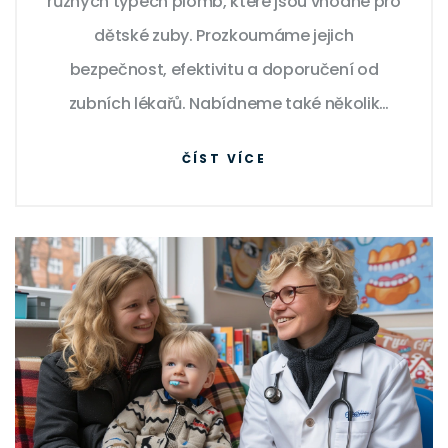
různých typech plomb, které jsou vhodné pro
dětské zuby. Prozkoumáme jejich
bezpečnost, efektivitu a doporučení od
zubních lékařů. Nabídneme také několik
užitečných tipů, jak pečovat o zuby vašich
ČÍST VÍCE
dětí a předcházet zubnímu kazu. Vhodná
péče o zuby od raného věku je klíčem k
celoživotnímu zdraví.