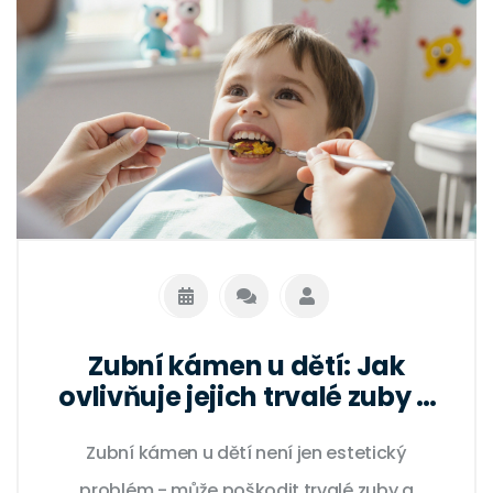
Zubní kámen u dětí: Jak
ovlivňuje jejich trvalé zuby a
zdraví úst
Zubní kámen u dětí není jen estetický
problém - může poškodit trvalé zuby a