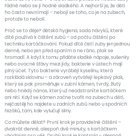
řádně nebo se jí hodně sladkého. A nejhorší je, že děti
ho často nevnímají – nebojí se toho, co je na zubech,
protože to nebolí.
Proč se to děje?
dětská hygiena
,
sada návyků, které
dítě používá k čištění zubů – od počtu čištění po
techniku kartáčkování
.
Pokud dítě čistí zuby jen jednou
denně, nebo jen před spaním a ne ráno, plak se
hromadí. A když k tomu přidáte sladké nápoje, sušenky
nebo ovocné šťávy mezi jídy, bakterie v ústech mají
plný účet. Tyto bakterie vyrábějí kyselinu, která
rozkládá sklovinu – a zároveň vytvářejí lepkavý plak,
který se pak proměňuje v
zubní kámen
,
tvrdý, žlutý
nebo hnědý nános, který už neodstraníte kartáčkem
ani nití
.
Když se kámen začne tvořit na zubech u dětí,
nejčastěji ho najdete u zadních zubů nebo u spodních
řezáků, tam, kde vylučují sliny.
Co můžete dělat? První krok je pravidelné čištění –
dvakrát denně, alespoň dvě minuty, s kartáčkem
vhodným pro věk. Druhý krok je kontrola – alespoň