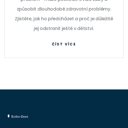
způsobit dlouhodobé zdravotní problémy.
Zjistěte, jak ho předcházet a proč je důležité
jej odstranit ještě v dětství.
ČÍST VÍCE