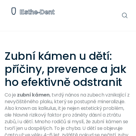
Zubní kámen u dětí:
příčiny, prevence a jak
ho efektivně odstranit
Co je
zubní kámen
,
tvrdý nános na zubech vznikající z
nevyčištěného plaku, který se postupně mineralizuje
.
Also known as
kalkulus
, it
je nejen estetický problém,
ale hlavně rizikový faktor pro záněty dásní a ztrátu
zubů, i u dětí
.
Mnoho rodičů si myslí, že zubní kámen se
tvoří jen u dospělých. To je chyba. U dětí se objevuje
často už ve věku 4–6 let, zvláště pokud se nečistí zuby