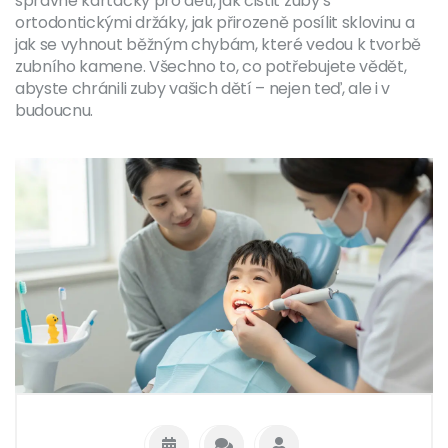
správné kartáčky pro děti, jak čistit zuby s
ortodontickými držáky, jak přirozeně posílit sklovinu a
jak se vyhnout běžným chybám, které vedou k tvorbě
zubního kamene. Všechno to, co potřebujete vědět,
abyste chránili zuby vašich dětí – nejen teď, ale i v
budoucnu.