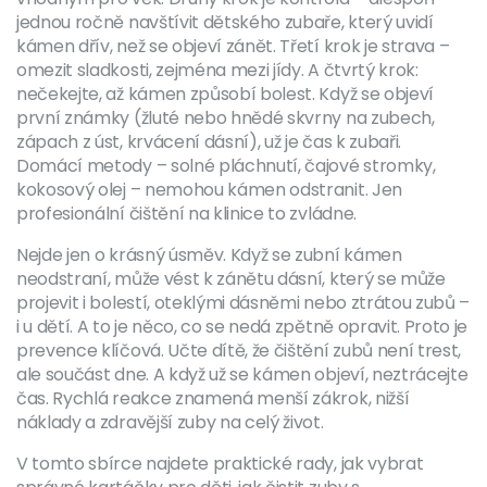
jednou ročně navštívit dětského zubaře, který uvidí
kámen dřív, než se objeví zánět. Třetí krok je strava –
omezit sladkosti, zejména mezi jídy. A čtvrtý krok:
nečekejte, až kámen způsobí bolest. Když se objeví
první známky (žluté nebo hnědé skvrny na zubech,
zápach z úst, krvácení dásní), už je čas k zubaři.
Domácí metody – solné pláchnutí, čajové stromky,
kokosový olej – nemohou kámen odstranit. Jen
profesionální čištění na klinice to zvládne.
Nejde jen o krásný úsměv. Když se zubní kámen
neodstraní, může vést k zánětu dásní, který se může
projevit i bolestí, oteklými dásněmi nebo ztrátou zubů –
i u dětí. A to je něco, co se nedá zpětně opravit. Proto je
prevence klíčová. Učte dítě, že čištění zubů není trest,
ale součást dne. A když už se kámen objeví, neztrácejte
čas. Rychlá reakce znamená menší zákrok, nižší
náklady a zdravější zuby na celý život.
V tomto sbírce najdete praktické rady, jak vybrat