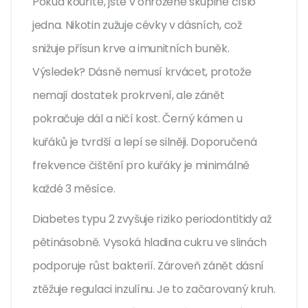
Pokud kouříte, jste v ohrožené skupině číslo
jedna. Nikotin zužuje cévky v dásních, což
snižuje přísun krve a imunitních buněk.
Výsledek? Dásně nemusí krvácet, protože
nemají dostatek prokrvení, ale zánět
pokračuje dál a ničí kost. Černý kámen u
kuřáků je tvrdší a lepí se silněji. Doporučená
frekvence čištění pro kuřáky je minimálně
každé 3 měsíce.
Diabetes typu 2 zvyšuje riziko periodontitidy až
pětinásobně. Vysoká hladina cukru ve slinách
podporuje růst bakterií. Zároveň zánět dásní
ztěžuje regulaci inzulínu. Je to začarovaný kruh.