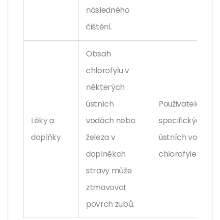
následného
čištění.
Obsah
chlorofylu v
některých
ústních
Použivatelé
Léky a
vodách nebo
specifických
doplňky
železa v
ústních vod s
doplněkch
chlorofylem.
stravy může
ztmavovat
povrch zubů.