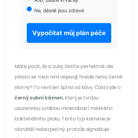
Ano, dásně krvácejí
Ne, dásně jsou zdravé
Vypočítat můj plán péče
Máte pocit, že si zuby čistíte perfektně, ale
přesto se mezi nimi objevují hnědé nebo černé
skvrny? To není jen špína od kávy. Často jde o
černý zubní kámen
, který je
tvrdou
usazeninou vzniklou mineralizací měkkého
bakteriálního plaku
. Tento typ kamene je
obzvlášť nebezpečný, protože signalizuje