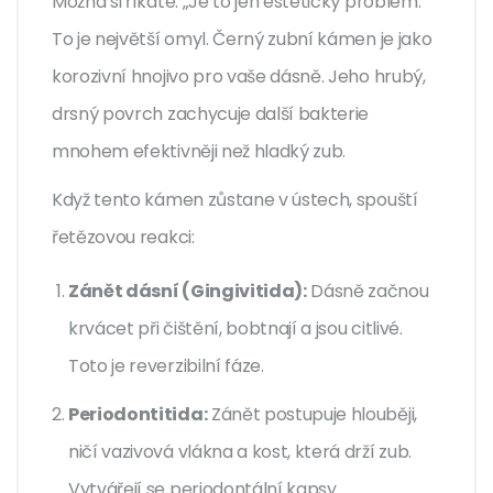
Možná si říkáte: „Je to jen estetický problém.“
To je největší omyl. Černý zubní kámen je jako
korozivní hnojivo pro vaše dásně. Jeho hrubý,
drsný povrch zachycuje další bakterie
mnohem efektivněji než hladký zub.
Když tento kámen zůstane v ústech, spouští
řetězovou reakci:
Zánět dásní (Gingivitida):
Dásně začnou
krvácet při čištění, bobtnají a jsou citlivé.
Toto je reverzibilní fáze.
Periodontitida:
Zánět postupuje hlouběji,
ničí vazivová vlákna a kost, která drží zub.
Vytvářejí se periodontální kapsy.