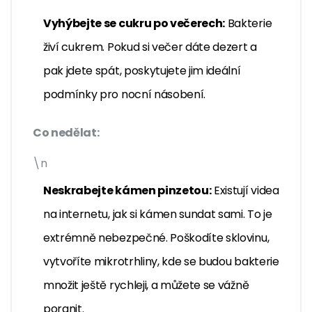
Vyhýbejte se cukru po večerech:
Bakterie
živí cukrem. Pokud si večer dáte dezert a
pak jdete spát, poskytujete jim ideální
podmínky pro nocní násobení.
Co nedělat:
\n
Neskrabejte kámen pinzetou:
Existují videa
na internetu, jak si kámen sundat sami. To je
extrémně nebezpečné. Poškodíte sklovinu,
vytvoříte mikrotrhliny, kde se budou bakterie
množit ještě rychleji, a můžete se vážně
poranit.