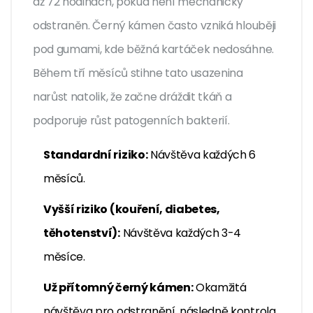
až 72 hodinách, pokud není mechanicky
odstraněn. Černý kámen často vzniká hlouběji
pod gumami, kde běžná kartáček nedosáhne.
Během tří měsíců stihne tato usazenina
narůst natolik, že začne dráždit tkáň a
podporuje růst patogenních bakterií.
Standardní riziko:
Návštěva každých 6
měsíců.
Vyšší riziko (kouření, diabetes,
těhotenství):
Návštěva každých 3-4
měsíce.
Už přítomný černý kámen:
Okamžitá
návštěva pro odstranění, následně kontrola