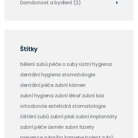
Domácnost a bydlení
(2)
Štítky
bělení zubů
péče o zuby
ústní hygiena
dentální hygiena
stomatologie
dentální péče
zubní kámen
zubní hygiena
zubní lékař
zubní kaz
ortodoncie
estetická stomatologie
čištění zubů
zubní plak
zubní implantáty
zubní péče
úsměv
zubní fazety
prevence zubního kamene
bolest zubů