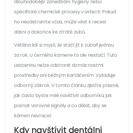
dlouhodobější zanedbání hygieny nebo
specifické chemické procesy v ústech. Pokud
ho neodstraníte včas, může vést k recesi
dásní a dokonce ke ztrátě zubů.
Většina lidí si myslí, že stačí jít k zubaři jednou
za rok. U černého kamene to ale nestačí. Tuto
usazeninu nelze odstranit domácnostmi
prostředky ani běžným kartáčením. Vyžaduje
odborný zákrok. V tomto článku zjistíte přesně,
jak často byste měli navštívit odborníka, jak
poznat varovné signály a co dělat, aby se
kámen nevracel.
Kdy navštívit dentální