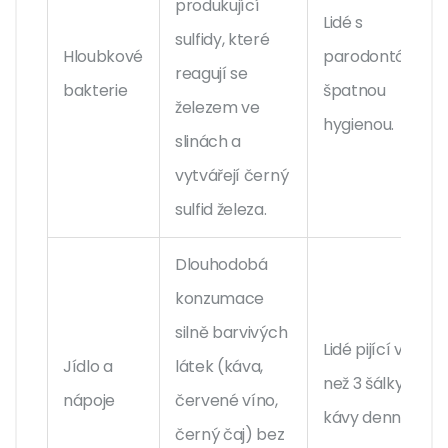
produkující
Lidé s
sulfidy, které
Hloubkové
parodontózou,
reagují se
bakterie
špatnou
železem ve
hygienou.
slinách a
vytvářejí černý
sulfid železa.
Dlouhodobá
konzumace
silně barvivých
Lidé pijící více
Jídlo a
látek (káva,
než 3 šálky
nápoje
červené víno,
kávy denně.
černý čaj) bez