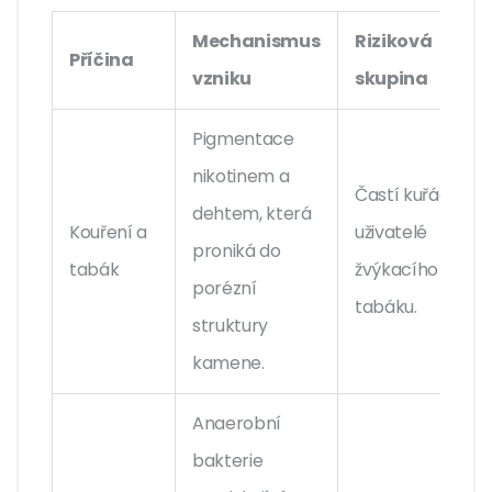
Mechanismus
Riziková
Příčina
vzniku
skupina
Pigmentace
nikotinem a
Častí kuřáci,
dehtem, která
Kouření a
uživatelé
proniká do
tabák
žvýkacího
porézní
tabáku.
struktury
kamene.
Anaerobní
bakterie