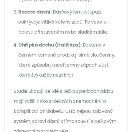
Recese dásní:
Dásňový lem ustupuje,
odkrývaje citlivé kořeny zubů. To vede k
bolesti při studeném nebo sladkém jídle.
Chřipka dechu (Halitóza):
Bakterie v
černém kameně produkují sirné sloučeniny,
které způsobují nepříjemný zápach z úst,
který žvýkačky nezakryjí.
Studie ukazují, že lidé s těžkou periodontitidou
mají vyšší riziko srdečních onemocnění a
komplikací při diabetu. Ústa nejsou izolovaný
systém; zdraví dásní přímo souvisí s celkovým
zdravotním stavem těla.