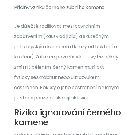
Příčiny vzniku černého zubního kamene
Je důležité rozlišovat mezi povrchním
zabarvením (kauzy od jídla) a skutečným
patologickým kamenem (kauzy od bakterií a
kouření). Zatímco povrchové barvy lze někdy
zmírnit bělením, černý kámen musí být
fyzicky seškrábnut nebo ultrazvukem
odstraněn. Pokusy o jeho odstranění brusnými
pastami pouze poškozují sklovinu.
Rizika ignorování černého
kamene