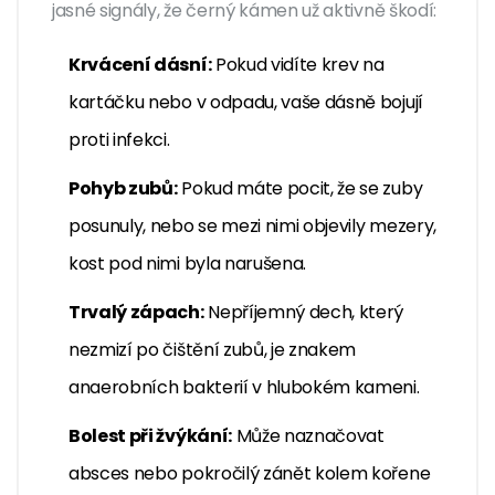
jasné signály, že černý kámen už aktivně škodí:
Krvácení dásní:
Pokud vidíte krev na
kartáčku nebo v odpadu, vaše dásně bojují
proti infekci.
Pohyb zubů:
Pokud máte pocit, že se zuby
posunuly, nebo se mezi nimi objevily mezery,
kost pod nimi byla narušena.
Trvalý zápach:
Nepříjemný dech, který
nezmizí po čištění zubů, je znakem
anaerobních bakterií v hlubokém kameni.
Bolest při žvýkání:
Může naznačovat
absces nebo pokročilý zánět kolem kořene