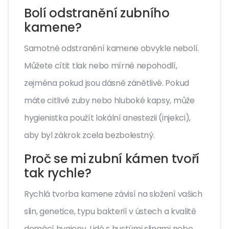
Bolí odstranění zubního
kamene?
Samotné odstranění kamene obvykle nebolí.
Můžete cítit tlak nebo mírné nepohodlí,
zejména pokud jsou dásně zánětlivé. Pokud
máte citlivé zuby nebo hluboké kapsy, může
hygienistka použít lokální anestezii (injekci),
aby byl zákrok zcela bezbolestný.
Proč se mi zubní kámen tvoří
tak rychle?
Rychlá tvorba kamene závisí na složení vašich
slin, genetice, typu bakterií v ústech a kvalitě
domácí hygieny. Lidé s hustými slinami nebo