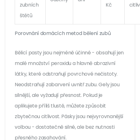
zubních
Kč
citli
štětů
Porovnání domácích metod bělení zubů
Bělicí pasty jsou nejméně účinné - obsahují jen
malé množství peroxidu a hlavně abrazivní
látky, které odstraňují povrchové nečistoty.
Neodstraňují zabarvení uvnitř zubu. Gely jsou
silnější, ale vyžadují přesnost. Pokud je
aplikujete příliš tlustě, můžete způsobit
zbytečnou citlivost. Pásky jsou nejvyrovnanější
volbou - dostatečně silné, ale bez nutnosti
přesného zasahování.