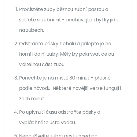
Pročistěte zuby běžnou zubní pastou a
šetřete si zubní nit - nechávejte zbytky jídla
na zubech.
Odstraňte pásky z obalu a přilepte je na
horní i dolní zuby. Měly by pokrývat celou
viditelnou část zubu.
Ponechte je na místě 30 minut - přesně
podle návodu. Některé novější verze fungují i
za 15 minut.
Po uplynutí času odstraňte pásky a
vypláchněte ústa vodou.
Nepoužívejte zubní pastu hned po