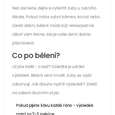
Než začnete, dejte si vyšetřit zuby u zubního
lékaře. Pokud máte zubní kámen, korozi nebo
zánět dásní, bělení může být nebezpečné.
Lékař vám řekne, zda je vaše ústní dutina
připravená.
Co po bělení?
Už jste bělili - a teď? Důležité je udržet
výsledek. Bělení není trvalé. Zuby se opět
zabarvují. Jak dlouho vydrží výsledek? Záleží
na vašem životním stylu:
Pokud pijete kávu každé ráno - výsledek
zmizí za 2-3 měsíce.