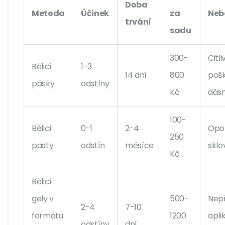
Doba
Metoda
Účinek
za
Neb
trvání
sadu
300-
Citli
Bělicí
1-3
14 dní
800
poš
pásky
odstíny
Kč
dásn
100-
Bělicí
0-1
2-4
Opo
250
pasty
odstín
měsíce
sklo
Kč
Bělicí
gely v
500-
Nep
2-4
7-10
formátu
1200
apli
odstíny
dní