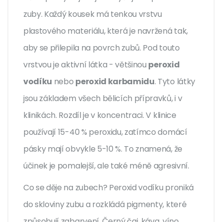
zuby. Každý kousek má tenkou vrstvu
plastového materiálu, která je navržená tak,
aby se přilepila na povrch zubů. Pod touto
vrstvou je aktivní látka - většinou
peroxid
vodíku
nebo
peroxid karbamidu
. Tyto látky
jsou základem všech bělicích přípravků, i v
klinikách. Rozdíl je v koncentraci. V klinice
používají 15-40 % peroxidu, zatímco domácí
pásky mají obvykle 5-10 %. To znamená, že
účinek je pomalejší, ale také méně agresivní.
Co se děje na zubech? Peroxid vodíku proniká
do skloviny zubu a rozkládá pigmenty, které
způsobují zabarvení. Černý čaj, káva, víno,