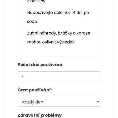
3 odstíny
Nepoužívejte déle než 14 dní po
sobě
Zubní náhrady, bráčky a koroze
mohou ovlivnit výsledek
Počet dnů používání:
Čast používání:
Zdravotní problémy: