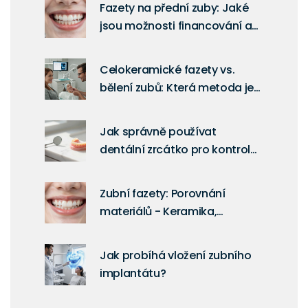
Fazety na přední zuby: Jaké
jsou možnosti financování a
jak ušetřit
Celokeramické fazety vs.
bělení zubů: Která metoda je
lepší?
Jak správně používat
dentální zrcátko pro kontrolu
zubních protéz
Zubní fazety: Porovnání
materiálů - Keramika,
Kompozit nebo Hybrid?
Jak probíhá vložení zubního
implantátu?