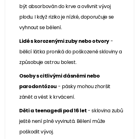
být absorbován do krve a ovlivnit vývoj
plodu. I když riziko je nízké, doporučuje se
vyhnout se bělení.
Lidé s korozenými zuby nebo otvory
-
bělicí látka proniká do poškozené skloviny a
způsobuje ostrou bolest.
Osoby s citlivými dásněmi nebo
parodontózou
- pásky mohou zhoršit
zánět a vést k krvácení.
Děti a teenagedi pod 16 let
- sklovina zubů
ještě není plně vyvinutá. Bělení může
poškodit vývoj.