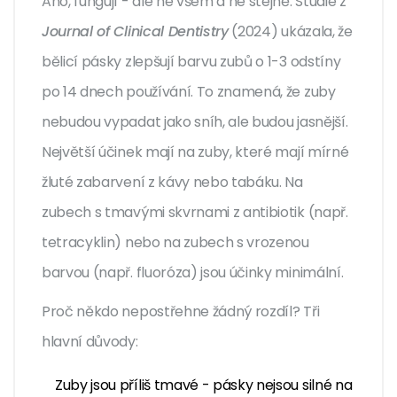
Ano, fungují - ale ne všem a ne stejně. Studie z
Journal of Clinical Dentistry
(2024) ukázala, že
bělicí pásky zlepšují barvu zubů o 1-3 odstíny
po 14 dnech používání. To znamená, že zuby
nebudou vypadat jako sníh, ale budou jasnější.
Největší účinek mají na zuby, které mají mírné
žluté zabarvení z kávy nebo tabáku. Na
zubech s tmavými skvrnami z antibiotik (např.
tetracyklin) nebo na zubech s vrozenou
barvou (např. fluoróza) jsou účinky minimální.
Proč někdo nepostřehne žádný rozdíl? Tři
hlavní důvody:
Zuby jsou příliš tmavé - pásky nejsou silné na