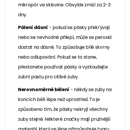
mikropór ve sklovine. Obvykle zmizí za 2-3
dny.
Pálení dásní
- pokud se pásky překrývají
nebo se nevhodně přilepí, může se peroxid
dostat na dásně. To způsobuje bílé skvrny
nebo odlupování. Pokud se to stane,
přestanete používat pásky a vyzkoušejte
zubní pastu pro citlivé zuby.
Nerovnoměrné bělení
- někdy se zuby na
koncích bělí lépe než uprostřed. To je
způsobeno tím, že pásky nekryjí všechny
zuby stejně. Některé značky mají pružnější
materiál, který se lépe přizpůsobuje tvaru