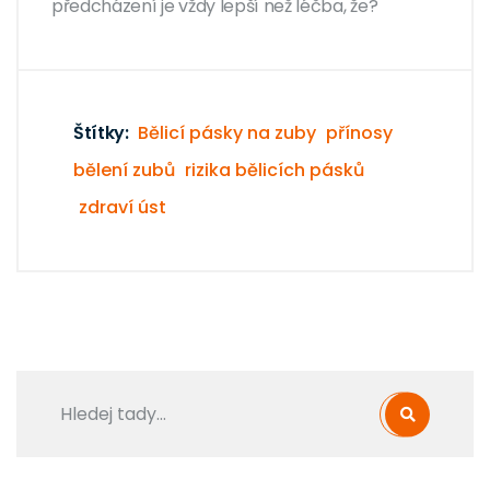
předcházení je vždy lepší než léčba, že?
Štítky:
Bělicí pásky na zuby
přínosy
bělení zubů
rizika bělicích pásků
zdraví úst