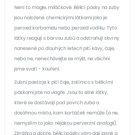
Není to magie, miláčkové. Bělicí pásky na zuby
jsou naložené chemickými látkami jako je
peroxid karbamidu nebo peroxid vodíku. Tyto
látky reagují s barvou zubů a odstraňují skvrny
nanesené po dlouhých letech pití kávy, čaje,
nebo ne, nenechávejte se mýlit, ne všichni
jsme svatí - kouření.
Zubní pasta je k pití čaje, zatímco s bělicími
páskami jste na viagře. Jsou to silné látky,
které se dostávají pod povrch zuba a
dosáhnou místa, kam kartáček nemůže (a ne,
nemyslím to jako nějakou perverzní analogii).
Zkrátka a dobře, bělicí pásky vám dají jasné a