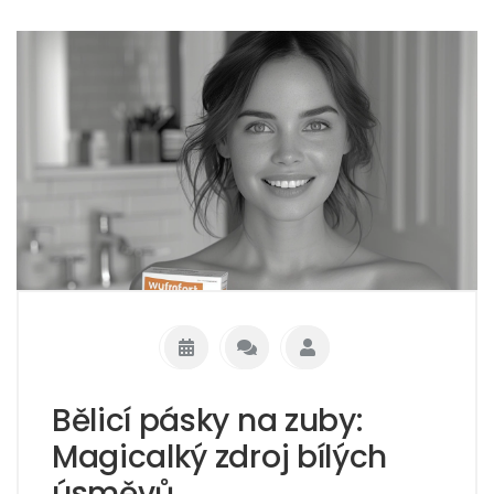
Bělicí pásky na zuby:
Magicalký zdroj bílých
úsměvů