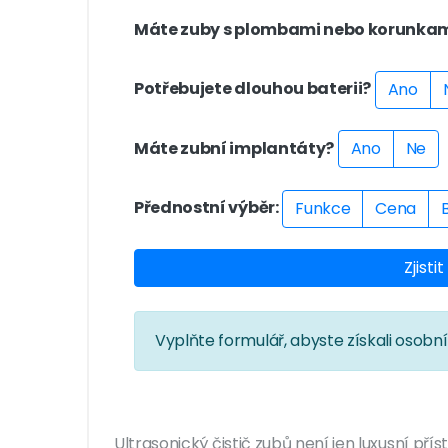
Máte zuby s plombami nebo korunka
Potřebujete dlouhou baterii?
Ano
Máte zubní implantáty?
Ano
Ne
Přednostní výběr:
Funkce
Cena
Zjist
Vyplňte formulář, abyste získali osobn
Ultrasonický čistič zubů není jen luxusní pří