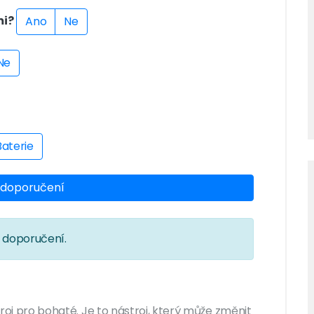
mi?
Ano
Ne
Ne
Baterie
it doporučení
í doporučení.
stroj pro bohaté. Je to nástroj, který může změnit