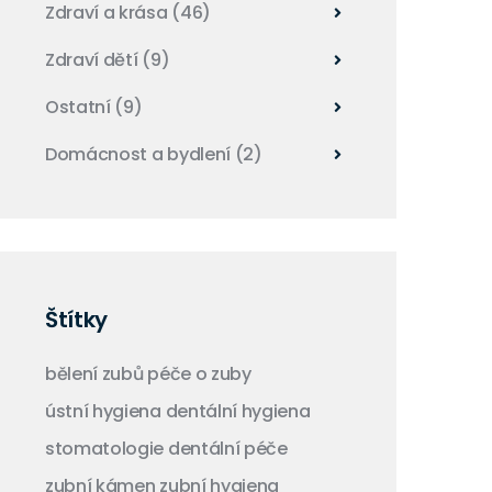
Zdraví a krása
(46)
Zdraví dětí
(9)
Ostatní
(9)
Domácnost a bydlení
(2)
Štítky
bělení zubů
péče o zuby
ústní hygiena
dentální hygiena
stomatologie
dentální péče
zubní kámen
zubní hygiena