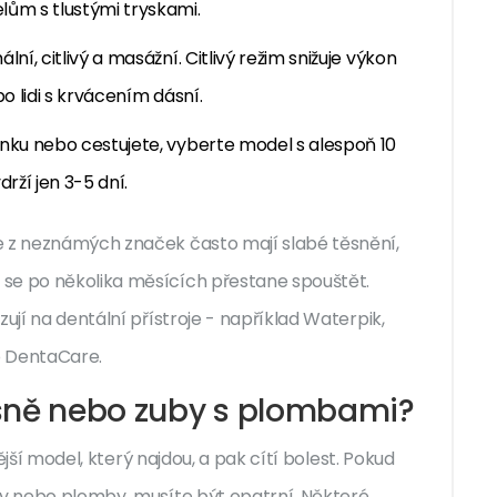
lům s tlustými tryskami.
ní, citlivý a masážní. Citlivý režim snižuje výkon
o lidi s krvácením dásní.
enku nebo cestujete, vyberte model s alespoň 10
ží jen 3-5 dní.
e z neznámých značek často mají slabé těsnění,
se po několika měsících přestane spouštět.
ují na dentální přístroje - například Waterpik,
ko DentaCare.
ásně nebo zuby s plombami?
nější model, který najdou, a pak cítí bolest. Pokud
ky nebo plomby, musíte být opatrní. Některé