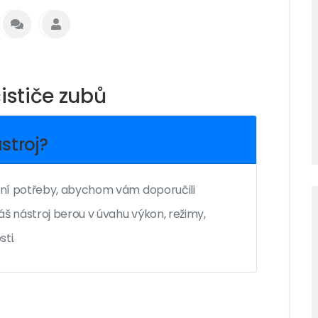
ističe zubů
stroj?
stní potřeby, abychom vám doporučili
Náš nástroj berou v úvahu výkon, režimy,
ti.