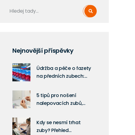
Nejnovější příspěvky
Údržba a péče o fazety
na předních zubech:
Podrobný průvodce
5 tipů pro nošení
nalepovacích zubů,
které vám ulehčí
každodenní život
Kdy se nesmí trhat
zuby? Přehled