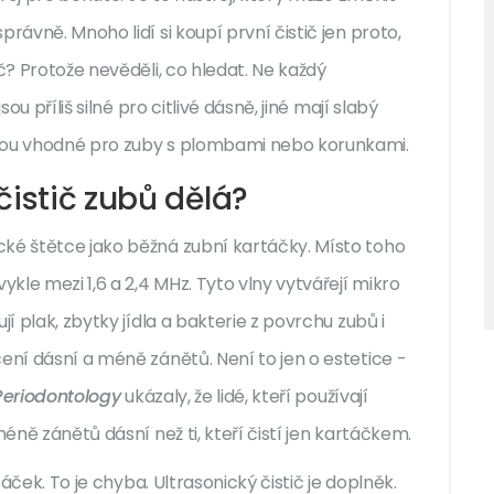
rávně. Mnoho lidí si koupí první čistič jen proto,
č? Protože nevěděli, co hledat. Ne každý
ou příliš silné pro citlivé dásně, jiné mají slabý
jsou vhodné pro zuby s plombami nebo korunkami.
čistič zubů dělá?
cké štětce jako běžná zubní kartáčky. Místo toho
le mezi 1,6 a 2,4 MHz. Tyto vlny vytvářejí mikro
jí plak, zbytky jídla a bakterie z povrchu zubů i
ení dásní a méně zánětů. Není to jen o estetice -
 Periodontology
ukázaly, že lidé, kteří používají
méně zánětů dásní než ti, kteří čistí jen kartáčkem.
táček. To je chyba. Ultrasonický čistič je doplněk.