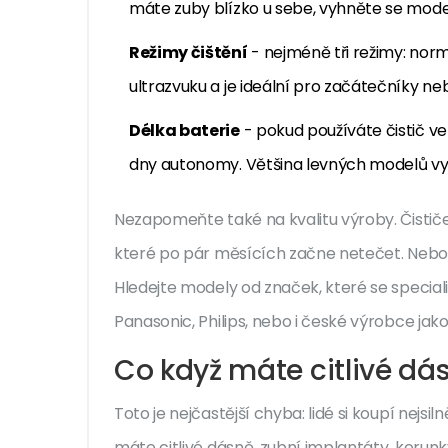
máte zuby blízko u sebe, vyhněte se mode
Režimy čištění
- nejméně tři režimy: normál
ultrazvuku a je ideální pro začátečníky neb
Délka baterie
- pokud používáte čistič v
dny autonomy. Většina levných modelů vydr
Nezapomeňte také na kvalitu výroby. Čistič
které po pár měsících začne netečet. Nebo 
Hledejte modely od značek, které se specializ
Panasonic, Philips, nebo i české výrobce ja
Co když máte citlivé d
Toto je nejčastější chyba: lidé si koupí nejsil
máte citlivé dásně, zubní implantáty, korun