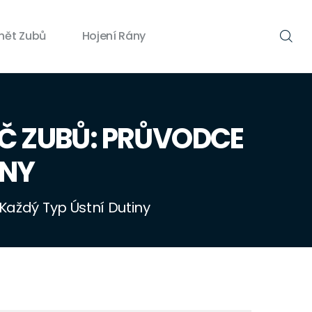
nět Zubů
Hojení Rány
IČ ZUBŮ: PRŮVODCE
INY
 Každý Typ Ústní Dutiny