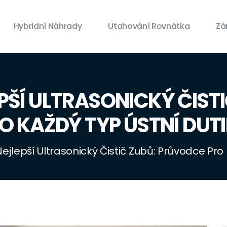
Hybridní Náhrady
Utahování Rovnátka
Zá
PŠÍ ULTRASONICKÝ ČIST
O KAŽDÝ TYP ÚSTNÍ DUT
ejlepší Ultrasonický Čistič Zubů: Průvodce Pro