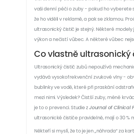
vaši denní péči o zuby - pokud ho vyberete sp
že ho viděli v reklamě, a pak se zklamou. Pro
ultrasonický čistič je stejný. Některé modely js
výkon a nečistí vůbec. A některé vůbec ne
Co vlastně ultrasonický 
Ultrasonický čistič zubů nepoužívá mechani
vydává vysokofrekvenční zvukové vlny - obvyk
bublinky ve vodě, které při praskání odstraňu
mezi nimi. Výsledek? Čistší zuby, méně krvác
je to o prevenci. Studie z
Journal of Clinical
ultrasonické čističe pravidelně, mají o 30 % 
Někteří si myslí, že to je jen „náhrada“ za kar