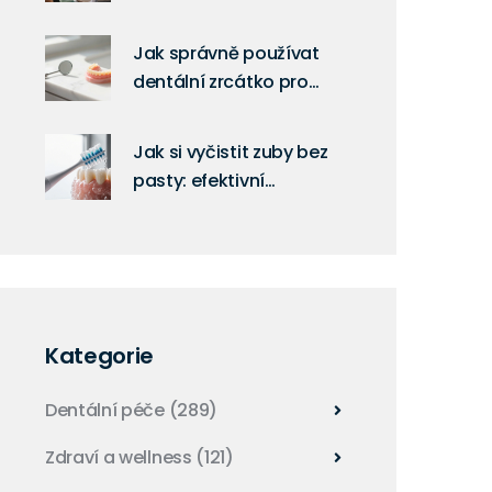
kontraindikací a rizik
Jak správně používat
dentální zrcátko pro
kontrolu zubních protéz
Jak si vyčistit zuby bez
pasty: efektivní
způsoby, které
skutečně fungují
Kategorie
Dentální péče
(289)
Zdraví a wellness
(121)