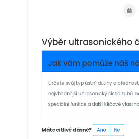
Výběr ultrasonického č
Jak vám pomůže náš ná
Určete svůj typ ústní dutiny a předno
nejvhodnější ultrasonický čistič zubů. 
speciální funkce a další klíčové vlastnos
Máte citlivé dásně?
Ano
Ne