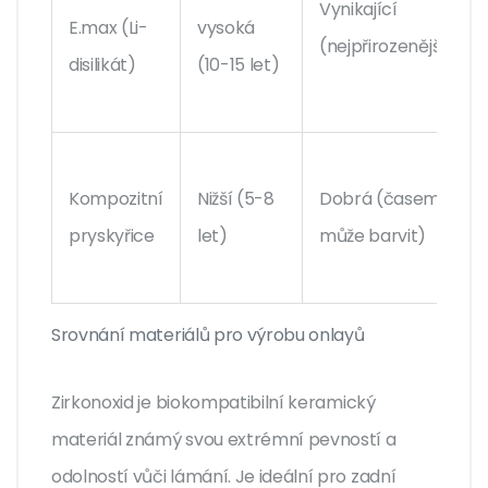
Vynikající
E.max (Li-
vysoká
(nejpřirozenější)
disilikát)
(10-15 let)
Kompozitní
Nižší (5-8
Dobrá (časem
pryskyřice
let)
může barvit)
Srovnání materiálů pro výrobu onlayů
Zirkonoxid
je
biokompatibilní keramický
materiál známý svou extrémní pevností a
odolností vůči lámání
.
Je ideální pro zadní