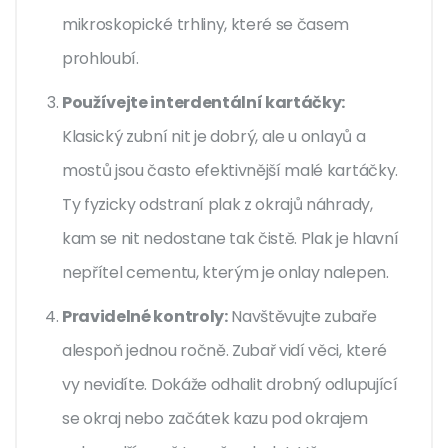
mikroskopické trhliny, které se časem
prohloubí.
Používejte interdentální kartáčky:
Klasický zubní nit je dobrý, ale u onlayů a
mostů jsou často efektivnější malé kartáčky.
Ty fyzicky odstraní plak z okrajů náhrady,
kam se nit nedostane tak čistě. Plak je hlavní
nepřítel cementu, kterým je onlay nalepen.
Pravidelné kontroly:
Navštěvujte zubaře
alespoň jednou ročně. Zubař vidí věci, které
vy nevidíte. Dokáže odhalit drobný odlupující
se okraj nebo začátek kazu pod okrajem