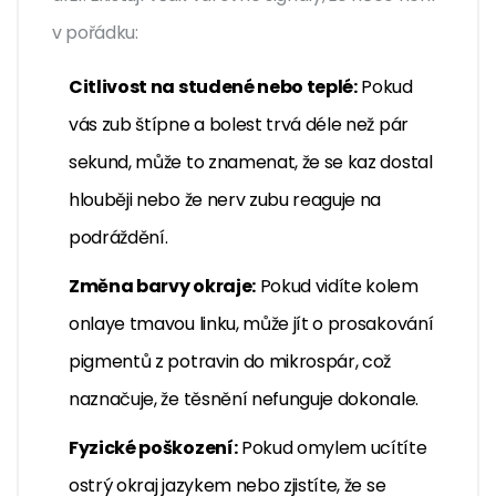
v pořádku:
Citlivost na studené nebo teplé:
Pokud
vás zub štípne a bolest trvá déle než pár
sekund, může to znamenat, že se kaz dostal
hlouběji nebo že nerv zubu reaguje na
podráždění.
Změna barvy okraje:
Pokud vidíte kolem
onlaye tmavou linku, může jít o prosakování
pigmentů z potravin do mikrospár, což
naznačuje, že těsnění nefunguje dokonale.
Fyzické poškození:
Pokud omylem ucítíte
ostrý okraj jazykem nebo zjistíte, že se