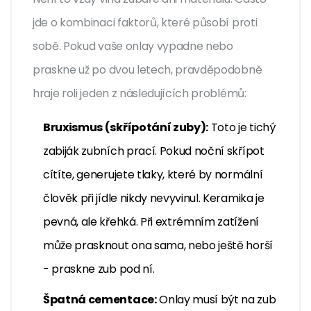
jde o kombinaci faktorů, které působí proti
sobě. Pokud vaše onlay vypadne nebo
praskne už po dvou letech, pravděpodobně
hraje roli jeden z následujících problémů:
Bruxismus (skřípotání zuby):
Toto je tichý
zabiják zubních prací. Pokud noční skřípot
cítíte, generujete tlaky, které by normální
člověk při jídle nikdy nevyvinul. Keramika je
pevná, ale křehká. Při extrémním zatížení
může prasknout ona sama, nebo ještě horší
- praskne zub pod ní.
Špatná cementace:
Onlay musí být na zub