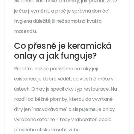
životnost vaší nové keramiky, jak poznat, že už
je čas ji vyměnit, a proč je správná domácí
hygiena důležitější než samotná kvalita
materiálu.
Co přesně je keramická
onlay a jak funguje?
Předtím, než se podíváme na roky její
existence, je dobré vědět, co vlastně máte v
ústech. Onlay je specifický typ restaurace. Na
rozdíl od běžné plomby, kterou do vyvrtané
díry jen "nacvakáváme" a slepujeme, je onlay
vyrobeno externě - tedy v laboratoři podle
přesného otisku vašeho zubu.