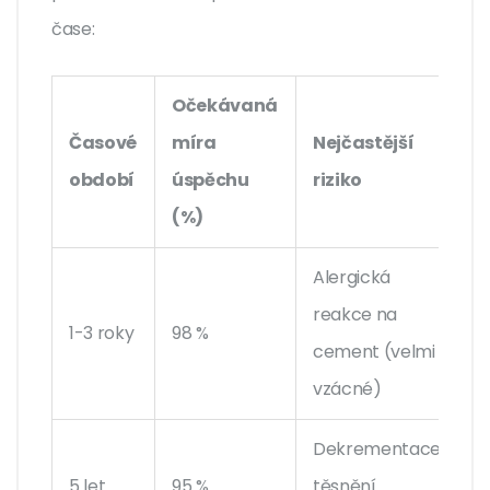
čase:
Očekávaná
Časové
míra
Nejčastější
období
úspěchu
riziko
(%)
Alergická
reakce na
1-3 roky
98 %
cement (velmi
vzácné)
Dekrementace
5 let
95 %
těsnění