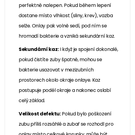
perfektně nalepen. Pokud během lepení
dostane místo vlhkost (sliny, krev), vazba
selže. Onlay pak volně sedí, pod ním se
hromadí bakterie a vzniká sekundární kaz.
Sekundární kaz:
I když je spojení dokonalé,
pokud čistíte zuby špatně, mohou se
bakterie usazovat v mezizubních
prostorech okolo okraje onlaye. Kaz
postupuje podél okraje a nakonec oslabí
celý základ.
Velikost defektu:
Pokud bylo poškození
zubu příliš rozsáhlé a zubař se rozhodl pro
onlay místo celkové korunky, může být