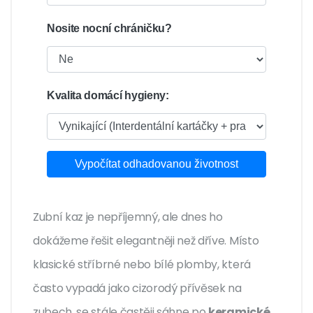
Nosite nocní chráničku?
Kvalita domácí hygieny:
Vypočítat odhadovanou životnost
Zubní kaz je nepříjemný, ale dnes ho
dokážeme řešit elegantněji než dříve. Místo
klasické stříbrné nebo bílé plomby, která
často vypadá jako cizorodý přívěsek na
zubech, se stále častěji sáhne po
keramické