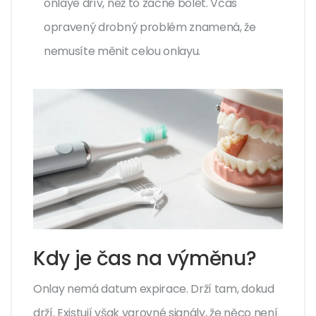
onlaye dřív, než to začne bolet. Včas
opravený drobný problém znamená, že
nemusíte měnit celou onlayu.
Kdy je čas na výměnu?
Onlay nemá datum expirace. Drží tam, dokud
drží. Existují však varovné signály, že něco není