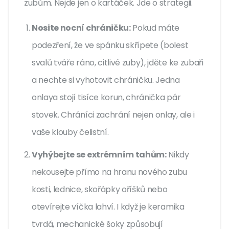
zubům. Nejde jen o kartáček. Jde o strategii.
Nosite nocní chráničku:
Pokud máte
podezření, že ve spánku skřípete (bolest
svalů tváře ráno, citlivé zuby), jděte ke zubaři
a nechte si vyhotovit chráničku. Jedna
onlaya stojí tisíce korun, chránička pár
stovek. Chráníci zachrání nejen onlay, ale i
vaše klouby čelistní.
Vyhýbejte se extrémním tahům:
Nikdy
nekousejte přímo na hranu nového zubu
kosti, lednice, skořápky oříšků nebo
otevírejte víčka lahví. I když je keramika
tvrdá, mechanické šoky způsobují