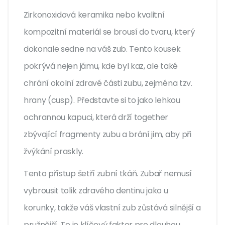
Zirkonoxidová keramika
nebo
kvalitní
kompozitní materiál
se brousí do tvaru, který
dokonale sedne na váš zub. Tento kousek
pokrývá nejen jámu, kde byl kaz, ale také
chrání okolní zdravé části zubu, zejména tzv.
hrany (cusp). Představte si to jako lehkou
ochrannou kapuci, která drží together
zbývající fragmenty zubu a brání jim, aby při
žvýkání praskly.
Tento přístup šetří zubní tkáň. Zubař nemusí
vybrousit tolik zdravého dentinu jako u
korunky, takže váš vlastní zub zůstává silnější a
pružnější. To je klíčový faktor pro dlouhou