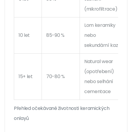
(mikrofiltrace)
Lom keramiky
10 let
85-90 %
nebo
sekundární kaz
Natural wear
(opotřebení)
15+ let
70-80 %
nebo selhání
cementace
Přehled očekávané životnosti keramických
onlayů