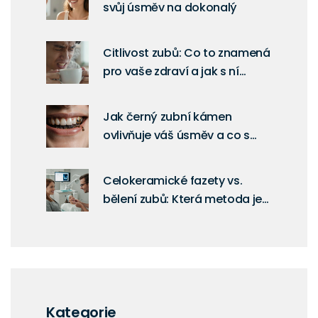
svůj úsměv na dokonalý
Citlivost zubů: Co to znamená
pro vaše zdraví a jak s ní
zvládnout každodenní bolest?
Jak černý zubní kámen
ovlivňuje váš úsměv a co s
ním dělat
Celokeramické fazety vs.
bělení zubů: Která metoda je
lepší?
Kategorie