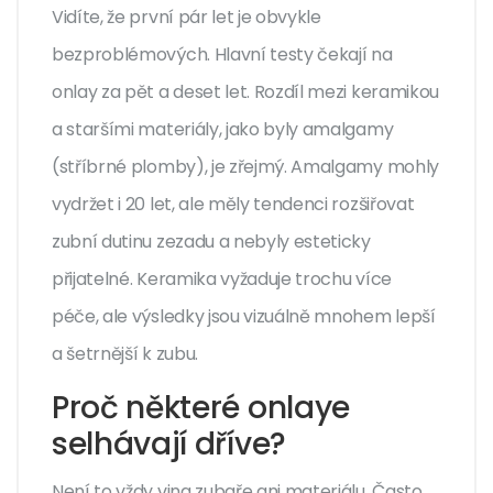
Vidíte, že první pár let je obvykle
bezproblémových. Hlavní testy čekají na
onlay za pět a deset let. Rozdíl mezi keramikou
a staršími materiály, jako byly amalgamy
(stříbrné plomby), je zřejmý. Amalgamy mohly
vydržet i 20 let, ale měly tendenci rozšiřovat
zubní dutinu zezadu a nebyly esteticky
přijatelné. Keramika vyžaduje trochu více
péče, ale výsledky jsou vizuálně mnohem lepší
a šetrnější k zubu.
Proč některé onlaye
selhávají dříve?
Není to vždy vina zubaře ani materiálu. Často