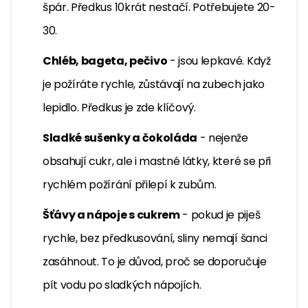
špár. Předkus 10krát nestačí. Potřebujete 20-
30.
Chléb, bageta, pečivo
- jsou lepkavé. Když
je požíráte rychle, zůstávají na zubech jako
lepidlo. Předkus je zde klíčový.
Sladké sušenky a čokoláda
- nejenže
obsahují cukr, ale i mastné látky, které se při
rychlém požírání přilepí k zubům.
Šťávy a nápoje s cukrem
- pokud je piješ
rychle, bez předkusování, sliny nemají šanci
zasáhnout. To je důvod, proč se doporučuje
pít vodu po sladkých nápojích.