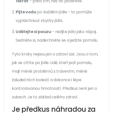
15krát
- před tím, než ho požerete.
Pijte vodu
po každém jídle - to pomůže
vypláchnout zbytky jídla.
Udělejte si pauzu
- nežijte jídlo jako nápoj.
Sedněte si, nadechněte se a jedzte pomalu.
Tyto kroky nejsou jen o zdraví úst. Jsou o tom,
jak se cítíte po jídle. Lidé, kteří jedí pomalu,
mají méně problémů s trávením, méně
žaludečních bolestí a dokonce i lépe
kontrolovanou hmotností. Předkus není jen o
zubech. Je to základ celého zdraví.
Je předkus náhradou za