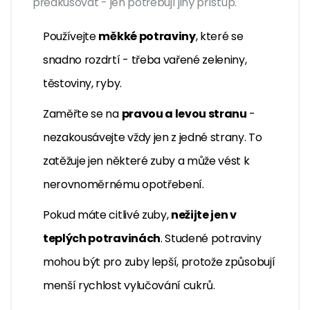
předkusovat - jen potřebují jiný přístup.
Používejte
měkké potraviny
, které se
snadno rozdrtí - třeba vařené zeleniny,
těstoviny, ryby.
Zaměřte se na
pravou a levou stranu
-
nezakousávejte vždy jen z jedné strany. To
zatěžuje jen některé zuby a může vést k
nerovnoměrnému opotřebení.
Pokud máte citlivé zuby,
nežijte jen v
teplých potravinách
. Studené potraviny
mohou být pro zuby lepší, protože způsobují
menší rychlost vylučování cukrů.