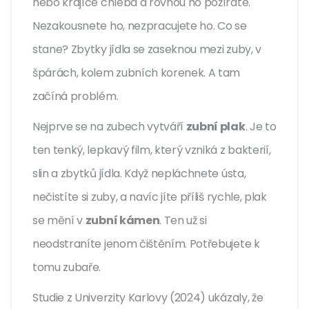
nebo krajíce chleba a rovnou ho požíráte.
Nezakousnete ho, nezpracujete ho. Co se
stane? Zbytky jídla se zaseknou mezi zuby, v
špárách, kolem zubních korenek. A tam
začíná problém.
Nejprve se na zubech vytváří
zubní plak
. Je to
ten tenký, lepkavý film, který vzniká z bakterií,
slin a zbytků jídla. Když nepláchnete ústa,
nečistíte si zuby, a navíc jíte příliš rychle, plak
se mění v
zubní kámen
. Ten už si
neodstraníte jenom čištěním. Potřebujete k
tomu zubaře.
Studie z Univerzity Karlovy (2024) ukázaly, že