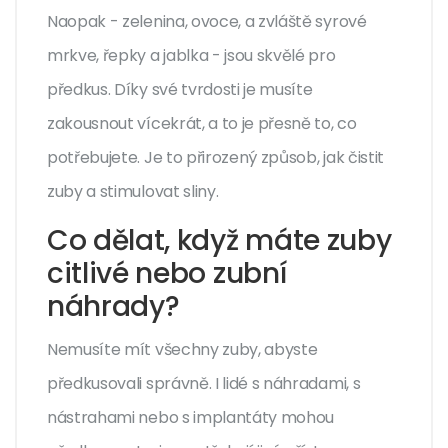
Naopak - zelenina, ovoce, a zvláště syrové
mrkve, řepky a jablka - jsou skvělé pro
předkus. Díky své tvrdosti je musíte
zakousnout vícekrát, a to je přesně to, co
potřebujete. Je to přirozený způsob, jak čistit
zuby a stimulovat sliny.
Co dělat, když máte zuby
citlivé nebo zubní
náhrady?
Nemusíte mít všechny zuby, abyste
předkusovali správně. I lidé s náhradami, s
nástrahami nebo s implantáty mohou