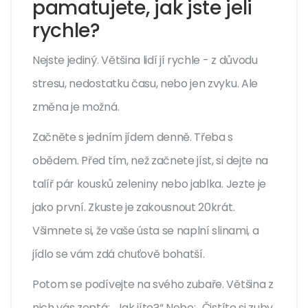
pamatujete, jak jste jeli
rychle?
Nejste jediný. Většina lidí jí rychle - z důvodu
stresu, nedostatku času, nebo jen zvyku. Ale
změna je možná.
Začněte s jedním jídem denně. Třeba s
obědem. Před tím, než začnete jíst, si dejte na
talíř pár kousků zeleniny nebo jablka. Jezte je
jako první. Zkuste je zakousnout 20krát.
Všimnete si, že vaše ústa se naplní slinami, a
jídlo se vám zdá chuťově bohatší.
Potom se podívejte na svého zubaře. Většina z
nich vás zeptá: „Jak jíte?“ Nebo: „Čistíte si zuby