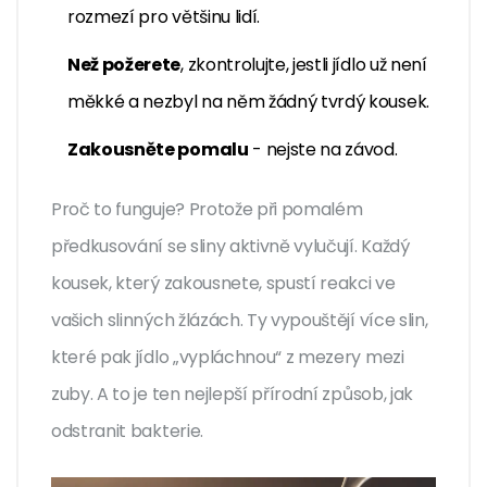
rozmezí pro většinu lidí.
Než požerete
, zkontrolujte, jestli jídlo už není
měkké a nezbyl na něm žádný tvrdý kousek.
Zakousněte pomalu
- nejste na závod.
Proč to funguje? Protože při pomalém
předkusování se sliny aktivně vylučují. Každý
kousek, který zakousnete, spustí reakci ve
vašich slinných žlázách. Ty vypouštějí více slin,
které pak jídlo „vypláchnou“ z mezery mezi
zuby. A to je ten nejlepší přírodní způsob, jak
odstranit bakterie.