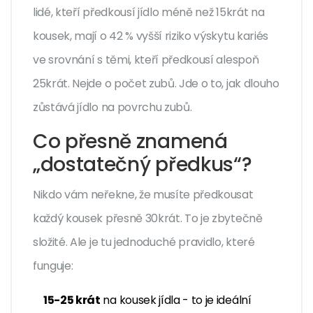
lidé, kteří předkousí jídlo méně než 15krát na
kousek, mají o 42 % vyšší riziko výskytu kariés
ve srovnání s těmi, kteří předkousí alespoň
25krát. Nejde o počet zubů. Jde o to, jak dlouho
zůstává jídlo na povrchu zubů.
Co přesně znamená
„dostatečný předkus“?
Nikdo vám neřekne, že musíte předkousat
každý kousek přesně 30krát. To je zbytečně
složité. Ale je tu jednoduché pravidlo, které
funguje:
15-25 krát
na kousek jídla - to je ideální