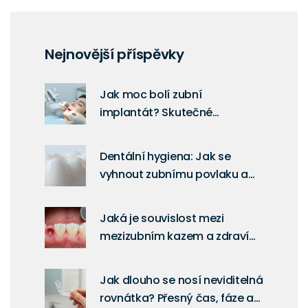
Nejnovější příspěvky
Jak moc bolí zubní
implantát? Skutečné
zkušenosti a co očekávat
Dentální hygiena: Jak se
vyhnout zubnímu povlaku a
chránit zuby
Jaká je souvislost mezi
mezizubním kazem a zdravím
dásní?
Jak dlouho se nosí neviditelná
rovnátka? Přesný čas, fáze a