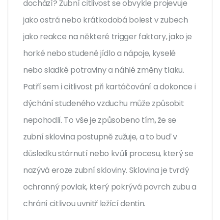
dochází? Zubní citlivost se obvykle projevuje
jako ostrá nebo krátkodobá bolest v zubech
jako reakce na některé trigger faktory, jako je
horké nebo studené jídlo a nápoje, kyselé
nebo sladké potraviny a náhlé změny tlaku.
Patří sem i citlivost při kartáčování a dokonce i
dýchání studeného vzduchu může způsobit
nepohodlí. To vše je způsobeno tím, že se
zubní sklovina postupně zužuje, a to buď v
důsledku stárnutí nebo kvůli procesu, který se
nazývá eroze zubní skloviny. Sklovina je tvrdý
ochranný povlak, který pokrývá povrch zubu a
chrání citlivou uvnitř ležící dentin.