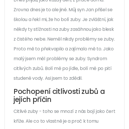
Zrovna dnes je to ale jiné. Můj syn Jan přišel se
školou a řekl mi, že ho bolí zuby. Je zvláštní, jak
někdy ty stížnosti na zuby zasáhnou jako blesk
z čistého nebe. Neměl nikdy problémy se zuby.
Proto mě to překvapilo a zajímalo mě to. Jako
malý jsem měl problémy se zuby. Syndrom
citlivých zubů. Bolí mě po jídle, bolí mě po pití
studené vody. Asi jsem to zdědil.
Pochopení citlivosti zubů a
jejích příčin
Citlivé zuby - toho se mnozí z nás bojí jako čert
kříže. Ale co to vlastně je a proč k tomu