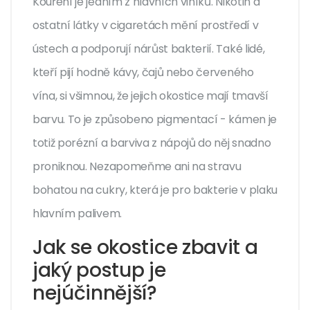
Kouření je jedním z hlavních viníků. Nikotin a
ostatní látky v cigaretách mění prostředí v
ústech a podporují nárůst bakterií. Také lidé,
kteří pijí hodně kávy, čajů nebo červeného
vína, si všimnou, že jejich okostice mají tmavší
barvu. To je způsobeno pigmentací - kámen je
totiž porézní a barviva z nápojů do něj snadno
proniknou. Nezapomeňme ani na stravu
bohatou na cukry, která je pro bakterie v plaku
hlavním palivem.
Jak se okostice zbavit a
jaký postup je
nejúčinnější?