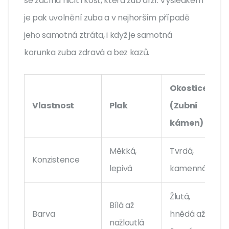
se začíná ničit i kost, která zub drží. Výsledkem
je pak uvolnění zuba a v nejhorším případě
jeho samotná ztráta, i když je samotná
korunka zuba zdravá a bez kazů.
Okostice
Vlastnost
Plak
(Zubní
kámen)
Měkká,
Tvrdá,
Konzistence
lepivá
kamenná
Žlutá,
Bílá až
Barva
hnědá až
nažloutlá