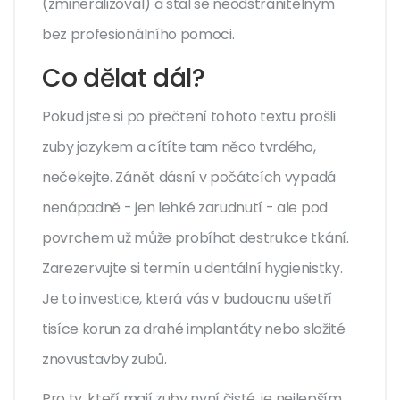
(zmineralizoval) a stal se neodstranitelným
bez profesionálního pomoci.
Co dělat dál?
Pokud jste si po přečtení tohoto textu prošli
zuby jazykem a cítíte tam něco tvrdého,
nečekejte. Zánět dásní v počátcích vypadá
nenápadně - jen lehké zarudnutí - ale pod
povrchem už může probíhat destrukce tkání.
Zarezervujte si termín u dentální hygienistky.
Je to investice, která vás v budoucnu ušetří
tisíce korun za drahé implantáty nebo složité
znovustavby zubů.
Pro ty, kteří mají zuby nyní čisté, je nejlepším