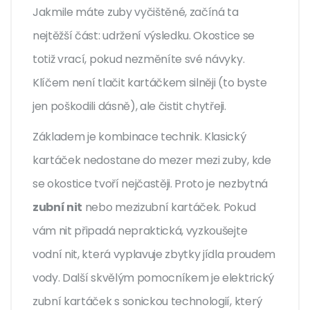
Jakmile máte zuby vyčištěné, začíná ta
nejtěžší část: udržení výsledku. Okostice se
totiž vrací, pokud nezměníte své návyky.
Klíčem není tlačit kartáčkem silněji (to byste
jen poškodili dásně), ale čistit chytřeji.
Základem je kombinace technik. Klasický
kartáček nedostane do mezer mezi zuby, kde
se okostice tvoří nejčastěji. Proto je nezbytná
zubní nit
nebo mezizubní kartáček. Pokud
vám nit připadá nepraktická, vyzkoušejte
vodní nit
, která vyplavuje zbytky jídla proudem
vody. Další skvělým pomocníkem je elektrický
zubní kartáček s sonickou technologií, který