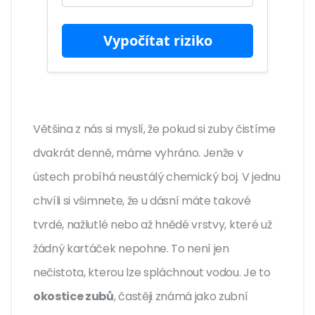
Vypočítat riziko
Většina z nás si myslí, že pokud si zuby čistíme
dvakrát denně, máme vyhráno. Jenže v
ústech probíhá neustálý chemický boj. V jednu
chvíli si všimnete, že u dásní máte takové
tvrdé, nažlutlé nebo až hnědé vrstvy, které už
žádný kartáček nepohne. To není jen
nečistota, kterou lze spláchnout vodou. Je to
okostice zubů
, častěji známá jako zubní