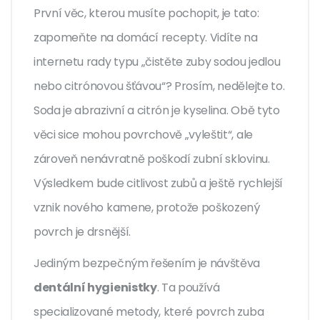
První věc, kterou musíte pochopit, je tato:
zapomeňte na domácí recepty. Vidíte na
internetu rady typu „čistěte zuby sodou jedlou
nebo citrónovou šťávou“? Prosím, nedělejte to.
Soda je abrazivní a citrón je kyselina. Obě tyto
věci sice mohou povrchově „vyleštit“, ale
zároveň nenávratně poškodí
zubní sklovinu
.
Výsledkem bude citlivost zubů a ještě rychlejší
vznik nového kamene, protože poškozený
povrch je drsnější.
Jediným bezpečným řešením je návštěva
dentální hygienistky
. Ta používá
specializované metody, které povrch zuba