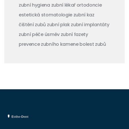
zubní hygiena
zubní lékař
ortodoncie
estetická stomatologie
zubní kaz
čištění zubů
zubní plak
zubní implantáty
zubní péče
úsměv
zubní fazety
prevence zubního kamene
bolest zubů