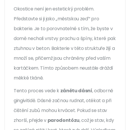
Okostice není jen estetický problém.
Představte si ji jako „městskou zeď“ pro
bakterie. Je to porovnatelné s tím, že byste v
domě nechali vrstvy prachu a špíny, které pak
ztuhnou v beton. Bakterie v této struktuře žijí a
množí se, přičemž jsou chráněny před vaším
kartáčkem. Tímto způsobem neustále dráždí
měkké tkáně.
Tento proces vede k
zánětu dásní
, odborně
gingivitidě
. Dásně začnou rudnat, otékat a při
čištění zubů mohou krvácet. Pokud se stav
zhorší, přejde v
parodontózu
, což je stav, kdy