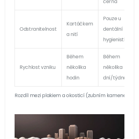
černá
Pouze u
Kartáčkem
Odstranitelnost
dentální
a nití
hygienistky
Během
Během
Rychlost vzniku
několika
několika
hodin
dní/týdnů
Rozdíl mezi plakiem a okosticí (zubním kamenem)