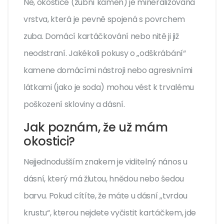
Ne, okostice (zubní kámen) je mineralizovaná
vrstva, která je pevně spojená s povrchem
zuba. Domácí kartáčkování nebo nitě ji již
neodstraní. Jakékoli pokusy o „odškrábání“
kamene domácími nástroji nebo agresivními
látkami (jako je soda) mohou vést k trvalému
poškození skloviny a dásní.
Jak poznám, že už mám
okostici?
Nejjednodušším znakem je viditelný nános u
dásní, který má žlutou, hnědou nebo šedou
barvu. Pokud cítíte, že máte u dásní „tvrdou
krustu“, kterou nejdete vyčistit kartáčkem, jde