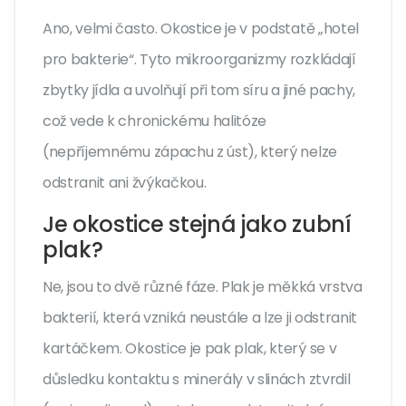
Ano, velmi často. Okostice je v podstatě „hotel
pro bakterie“. Tyto mikroorganizmy rozkládají
zbytky jídla a uvolňují při tom síru a jiné pachy,
což vede k chronickému halitóze
(nepříjemnému zápachu z úst), který nelze
odstranit ani žvýkačkou.
Je okostice stejná jako zubní
plak?
Ne, jsou to dvě různé fáze. Plak je měkká vrstva
bakterií, která vzniká neustále a lze ji odstranit
kartáčkem. Okostice je pak plak, který se v
důsledku kontaktu s minerály v slinách ztvrdil