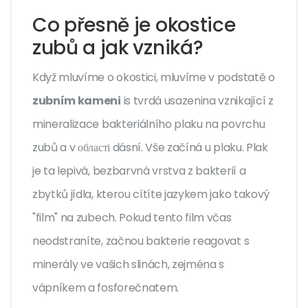
Co přesně je okostice
zubů a jak vzniká?
Když mluvíme o okostici, mluvíme v podstatě o
zubním kameni
is
tvrdá usazenina vznikající z
mineralizace bakteriálního plaku na povrchu
zubů a v області dásní
. Vše začíná u plaku.
Plak
je ta lepivá, bezbarvná vrstva z bakterií a
zbytků jídla, kterou cítíte jazykem jako takový
"film" na zubech. Pokud tento film včas
neodstraníte, začnou bakterie reagovat s
minerály ve vašich
slinách
, zejména s
vápníkem a fosforečnatem.