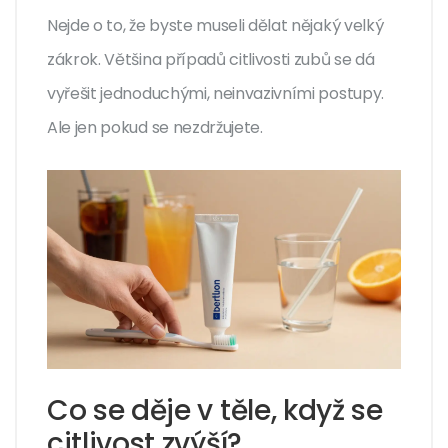
Nejde o to, že byste museli dělat nějaký velký
zákrok. Většina případů citlivosti zubů se dá
vyřešit jednoduchými, neinvazivními postupy.
Ale jen pokud se nezdržujete.
Co se děje v těle, když se
citlivost zvýší?