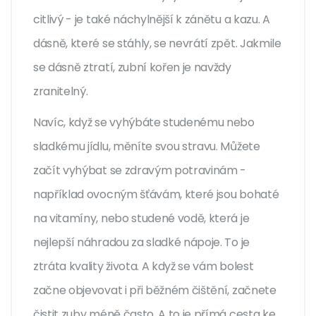
citlivý - je také náchylnější k zánětu a kazu. A
dásně, které se stáhly, se nevrátí zpět. Jakmile
se dásně ztratí, zubní kořen je navždy
zranitelný.
Navíc, když se vyhýbáte studenému nebo
sladkému jídlu, měníte svou stravu. Můžete
začít vyhýbat se zdravým potravinám -
například ovocným šťávám, které jsou bohaté
na vitamíny, nebo studené vodě, která je
nejlepší náhradou za sladké nápoje. To je
ztráta kvality života. A když se vám bolest
začne objevovat i při běžném čištění, začnete
čistit zuby méně často. A to je přímá cesta ke