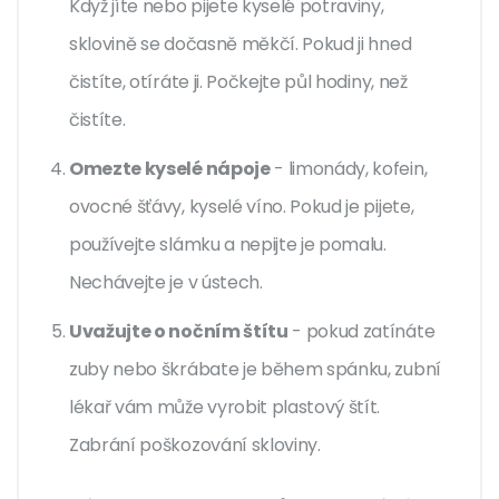
Když jíte nebo pijete kyselé potraviny,
sklovině se dočasně měkčí. Pokud ji hned
čistíte, otíráte ji. Počkejte půl hodiny, než
čistíte.
Omezte kyselé nápoje
- limonády, kofein,
ovocné šťávy, kyselé víno. Pokud je pijete,
používejte slámku a nepijte je pomalu.
Nechávejte je v ústech.
Uvažujte o nočním štítu
- pokud zatínáte
zuby nebo škrábate je během spánku, zubní
lékař vám může vyrobit plastový štít.
Zabrání poškozování skloviny.