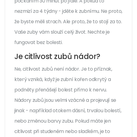
počkáním 30 minut po jídle. A pokud to
nezmizí za 4 týdny - jděte k zubnímu. Ne proto,
že byste měli strach. Ale proto, že to stojí za to.
Vaše zuby vám slouží celý život. Nechte je
fungovat bez bolesti.
Je citlivost zubů nádor?
Ne, citlivost zubů není nádor. Je to příznak,
který vzniká, když je zubní kořen odkrytý a
podněty přenášejí bolest přímo k nervu.
Nádory zubů jsou velmi vzácné a projevují se
jinak - například otokem dásní, trvalou bolestí,
nebo změnou barvy zubu. Pokud máte jen
citlivost při studeném nebo sladkém, je to