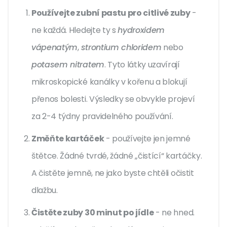
Používejte zubní pastu pro citlivé zuby
-
ne každá. Hledejte ty s
hydroxidem
vápenatým
,
strontium chloridem
nebo
potasem nitratem
. Tyto látky uzavírají
mikroskopické kanálky v kořenu a blokují
přenos bolesti. Výsledky se obvykle projeví
za 2-4 týdny pravidelného používání.
Změňte kartáček
- používejte jen jemné
štětce. Žádné tvrdé, žádné „čistící“ kartáčky.
A čistěte jemně, ne jako byste chtěli očistit
dlažbu.
Čistěte zuby 30 minut po jídle
- ne hned.