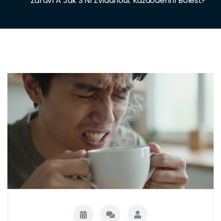
Zdraví A Jak S Ní Zvládnout Každodenní Bolest?