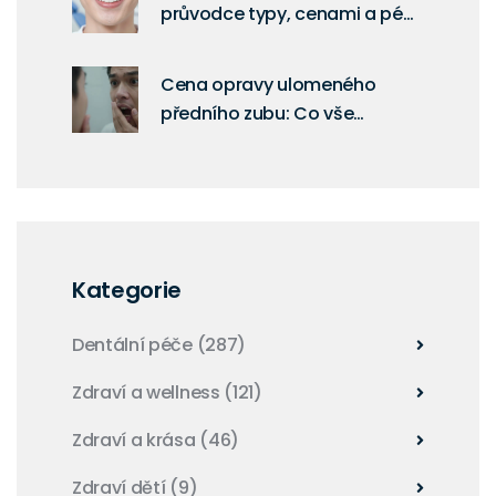
průvodce typy, cenami a péčí
o dokonalý úsměv
Cena opravy ulomeného
předního zubu: Co vše
ovlivňuje náklady a jak
ušetřit?
Kategorie
Dentální péče
(287)
Zdraví a wellness
(121)
Zdraví a krása
(46)
Zdraví dětí
(9)