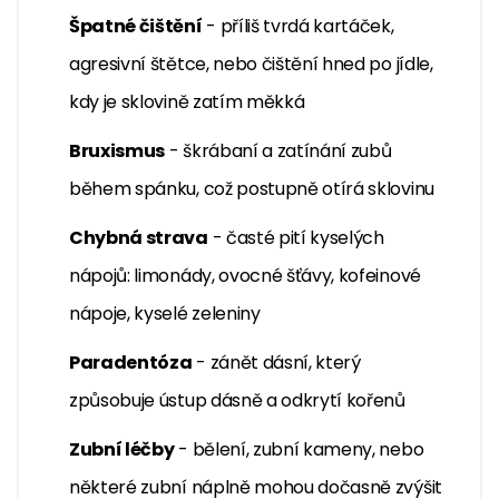
Špatné čištění
- příliš tvrdá kartáček,
agresivní štětce, nebo čištění hned po jídle,
kdy je sklovině zatím měkká
Bruxismus
- škrábaní a zatínání zubů
během spánku, což postupně otírá sklovinu
Chybná strava
- časté pití kyselých
nápojů: limonády, ovocné šťávy, kofeinové
nápoje, kyselé zeleniny
Paradentóza
- zánět dásní, který
způsobuje ústup dásně a odkrytí kořenů
Zubní léčby
- bělení, zubní kameny, nebo
některé zubní náplně mohou dočasně zvýšit