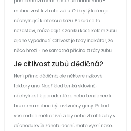
paradentóza nebo časté škrábaní zubů -
mohou vést k ztrátě zubu. Odkrytý kořen je
náchylnější k infekci a kazu. Pokud se to
nezastaví, může dojít k zániku kosti kolem zubu
a jeho vypadnutí. Citlivost je tedy indikátor, že
něco hrozí - ne samotná příčina ztráty zubu.
Je citlivost zubů dědičná?
Není přímo dědičná, ale některé rizikové
faktory ano. Například tenká sklovině,
náchylnost k paradentóze nebo tendence k
bruxismu mohou být ovlivněny geny. Pokud
vaši rodiče měli citlivé zuby nebo ztratili zuby v
důchodu kvůli zánětu dásní, máte vyšší riziko.