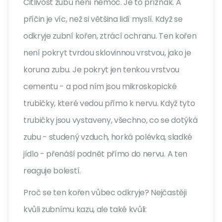
Citlivost zubů není nemoc. Je to příznak. A
příčin je víc, než si většina lidí myslí. Když se
odkryje zubní kořen, ztrácí ochranu. Ten kořen
není pokryt tvrdou sklovinnou vrstvou, jako je
koruna zubu. Je pokryt jen tenkou vrstvou
cementu - a pod ním jsou mikroskopické
trubičky, které vedou přímo k nervu. Když tyto
trubičky jsou vystaveny, všechno, co se dotýká
zubu - studený vzduch, horká polévka, sladké
jídlo - přenáší podnět přímo do nervu. A ten
reaguje bolestí.
Proč se ten kořen vůbec odkryje? Nejčastěji
kvůli zubnímu kazu, ale také kvůli: