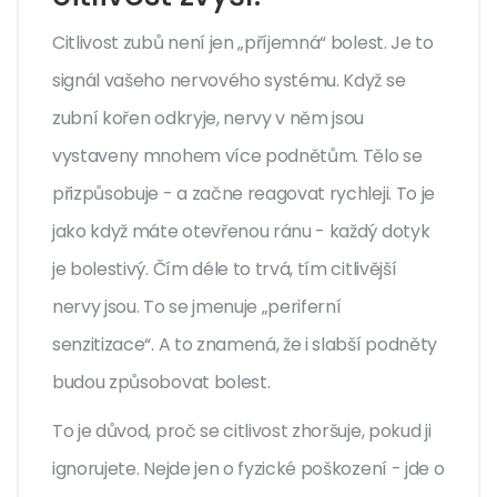
Citlivost zubů není jen „příjemná“ bolest. Je to
signál vašeho nervového systému. Když se
zubní kořen odkryje, nervy v něm jsou
vystaveny mnohem více podnětům. Tělo se
přizpůsobuje - a začne reagovat rychleji. To je
jako když máte otevřenou ránu - každý dotyk
je bolestivý. Čím déle to trvá, tím citlivější
nervy jsou. To se jmenuje „periferní
senzitizace“. A to znamená, že i slabší podněty
budou způsobovat bolest.
To je důvod, proč se citlivost zhoršuje, pokud ji
ignorujete. Nejde jen o fyzické poškození - jde o