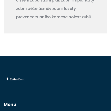
čištění zubů
zubní plak
zubní implantáty
zubní péče
úsměv
zubní fazety
prevence zubního kamene
bolest zubů
Menu