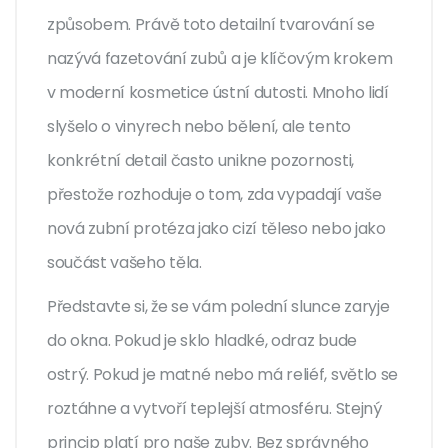
způsobem. Právě toto detailní tvarování se
nazývá
fazetování zubů
a je klíčovým krokem
v moderní kosmetice ústní dutosti. Mnoho lidí
slyšelo o vinyrech nebo bělení, ale tento
konkrétní detail často unikne pozornosti,
přestože rozhoduje o tom, zda vypadají vaše
nová zubní protéza jako cizí těleso nebo jako
součást vašeho těla.
Představte si, že se vám polední slunce zaryje
do okna. Pokud je sklo hladké, odraz bude
ostrý. Pokud je matné nebo má reliéf, světlo se
roztáhne a vytvoří teplejší atmosféru. Stejný
princip platí pro naše zuby. Bez správného