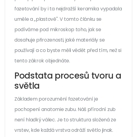
fazetování by i ta nejdražší keramika vypadala
uměle a „plastově". V tomto článku se
podíváme pod mikroskop toho, jak se
dosahuje přirozenosti, jaké materiály se
používají a co byste měli vědět před tím, než si
tento zákrok objednáte.
Podstata procesů tvoru a
světla
Základem porozumění fazetování je
pochopení anatomie zubu. Náš přírodní zub
není hladký válec. Je to struktura složená ze
vrstev, kde každá vrstva odráží světlo jinak.