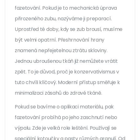
fazetování. Pokud je to mechanická úprava
přirozeného zubu, nazýváme ji preparací.
Uprostřed té doby, kdy se zub brousí, musíme
být velmi opatrní. Přeshrnování hrany
znamená nepřejetelnou ztrátu skloviny.
Jednou ubroušenou tkáň již nemůžete vrátit
zpět. To je důvod, proč je konzervativismus v
tuto chvíli klíčový. Moderní přístup směřuje k
minimalizaci zásahů do zdravé tkáně.
Pokud se bavíme o aplikaci materiálu, pak
fazetování probíhá po jeho zaschnutí nebo
výpalu. Zde je velká role leštění. Používají se
speciální kotoučky a pasty různých granulí. Od