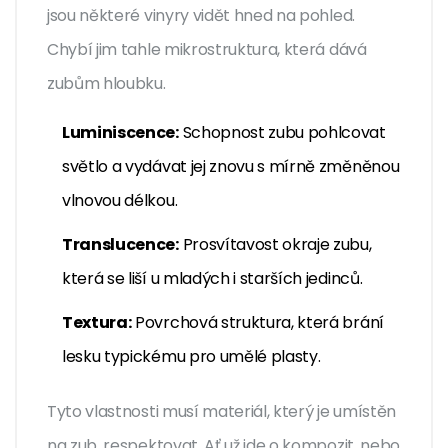
jsou některé vinyry vidět hned na pohled.
Chybí jim tahle mikrostruktura, která dává
zubům hloubku.
Luminiscence:
Schopnost zubu pohlcovat
světlo a vydávat jej znovu s mírně změněnou
vlnovou délkou.
Translucence:
Prosvítavost okraje zubu,
která se liší u mladých i starších jedinců.
Textura:
Povrchová struktura, která brání
lesku typickému pro umělé plasty.
Tyto vlastnosti musí materiál, který je umístěn
na zub, respektovat. Ať už jde o kompozit, nebo