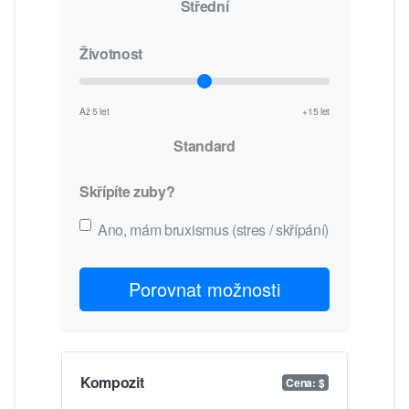
Střední
Životnost
Až 5 let
+15 let
Standard
Skřípíte zuby?
Ano, mám bruxismus (stres / skřípání)
Porovnat možnosti
Kompozit
Cena: $