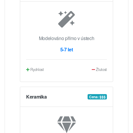
Modelováno přímo v ústech
5-7 let
Rychlost
Žlutost
Keramika
Cena: $$$