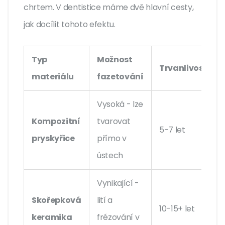
chrtem. V dentistice máme dvě hlavní cesty,
jak docílit tohoto efektu.
Typ
Možnost
Trvanlivost
materiálu
fazetování
Vysoká - lze
Kompozitní
tvarovat
5-7 let
pryskyřice
přímo v
ústech
Vynikající -
Skořepková
lití a
10-15+ let
keramika
frézování v