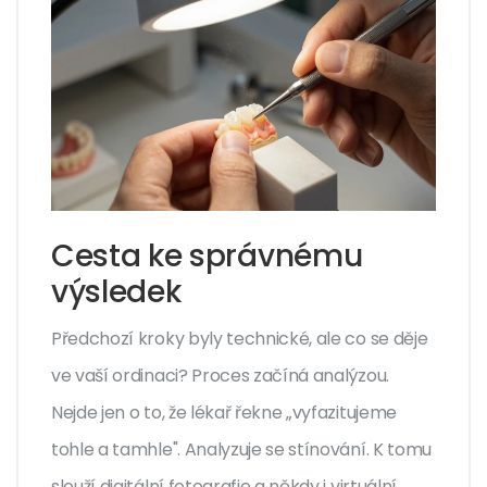
Cesta ke správnému
výsledek
Předchozí kroky byly technické, ale co se děje
ve vaší ordinaci? Proces začíná analýzou.
Nejde jen o to, že lékař řekne „vyfazitujeme
tohle a tamhle". Analyzuje se stínování. K tomu
slouží digitální fotografie a někdy i virtuální