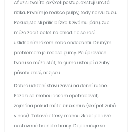
Ať už si zvolíte jakýkoli postup, existují určitá
rizika. Prvním je reakce pulpy, tedy nervu zubu.
Pokud jste šli příliš blízko k živému jádru, zub
může začít bolet na chlad. To se řeší
uklidněním lékem nebo endodontií. Druhým
problémem je recese gumy. Po úpravách
tvaru se může stát, že guma ustoupí a zuby
působí delší, než jsou.
Dobré udržení stavu závisí na denní rutině.
Fazole se mohou časem opotřebovat,
zejména pokud máte bruxismus (skřípot zubů
v noci). Takové otřesy mohou zkazit pečlivě
nastavené hranaté hrany. Doporučuje se