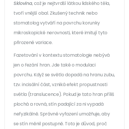
Sklovina
, což je nejtvrdší látkou lidského těla,
tvoří vnější obal. Zkušený technik nebo
stomatolog vytváří na povrchu korunky
mikroskopické nerovnosti, které imitují tyto
přirozené variace.
Fazetování v kontextu stomatologie nebývá
jen o řezání hran. Jde také o modulaci
povrchu. Když se světlo dopadá na hranu zubu,
tzv. incisální část, vzniká efekt propustnosti
světla (translucence). Pokud je tato hran příliš
plochá a rovná, stín padající za ni vypadá
nefyzikálně. Správné vyfazení umožňuje, aby
se stín měnil postupně. Toto je důvod, proč