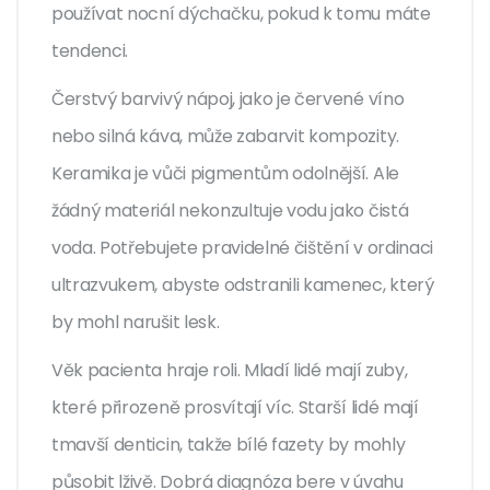
používat nocní dýchačku, pokud k tomu máte
tendenci.
Čerstvý barvivý nápoj, jako je červené víno
nebo silná káva, může zabarvit kompozity.
Keramika je vůči pigmentům odolnější. Ale
žádný materiál nekonzultuje vodu jako čistá
voda. Potřebujete pravidelné čištění v ordinaci
ultrazvukem, abyste odstranili kamenec, který
by mohl narušit lesk.
Věk pacienta hraje roli. Mladí lidé mají zuby,
které přirozeně prosvítají víc. Starší lidé mají
tmavší denticin, takže bílé fazety by mohly
působit lživě. Dobrá diagnóza bere v úvahu