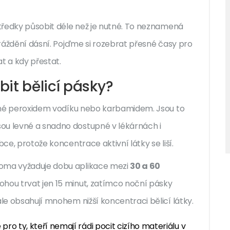
ostředky působit déle než je nutné. To neznamená
odráždění dásní. Pojďme si rozebrat přesné časy pro
t a kdy přestat.
it bělicí pásky?
ené peroxidem vodíku nebo karbamidem
. Jsou to
ou levné a snadno dostupné v lékárnách i
bce, protože koncentrace aktivní látky se liší.
doma vyžaduje dobu aplikace mezi
30 a 60
mohou trvat jen 15 minut, zatímco noční pásky
ale obsahují mnohem nižší koncentraci bělicí látky.
ro ty, kteří nemají rádi pocit cizího materiálu v