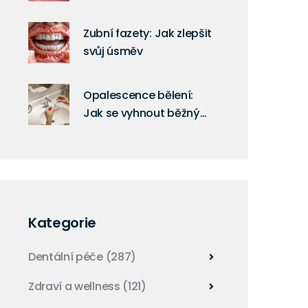
nejúčinnější: Přehled
typů, barev a síly
Zubní fazety: Jak zlepšit
svůj úsměv
Opalescence bělení:
Jak se vyhnout běžným
chybám a dosáhnout
skutečných výsledků
Kategorie
Dentální péče
(287)
Zdraví a wellness
(121)