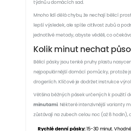
týdnů u domácích sad.
Mnoho lidí dělá chybu, že nechají bělicí pr
lepší výsledek, ale spíše citlivost zubů a p
jednotlivé metody, abyste věděli, co očekáva
Kolik minut nechat působ
Bělicí pásky
jsou
tenké pruhy plastu nasyc
nejpopulárnější domácí pomůcky, protože js
drogeriích. Klíčové je dodržet instrukce výro
Většina běžných pásek určených k použití 
minutami
. Některé intenzivnější varianty 
zůstávají na zubech celou noc (až 8 hodin), 
Rychlé denní pásky:
15-30 minut. Vhodné p