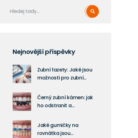
Nejnovější příspěvky
Zubní fazety: Jaké jsou
možnosti pro zubní
problémy?
Černý zubní kámen: jak
ho odstranit a
předcházet jeho vzniku
podle zubních lékařů
Jaké gumičky na
rovnátka jsou