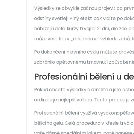
Výsledky se obvykle začnou projevit po prv
odstíny světleji. Plný efekt pak vidíte po do
nabízejí i delší kurzy trvající 21 dní, ale zd
může vést k tzv. „mléčnému“ vzhledu zubů, 
Po dokončení hlavního cyklu můžete provést
zabránilo opětovnému tmavnutí způsoben
Profesionální bělení u de
Pokud chcete výsledky okamžitě a jste ochot
ordinaci je nejlepší volbou. Tento proces je
Profesionální bělení
využívá
vysokonapěťové 
bělicího gelu
. Celá procedura v křesle trvá 
vaše dásně speciálním lakem, poté nanese gel