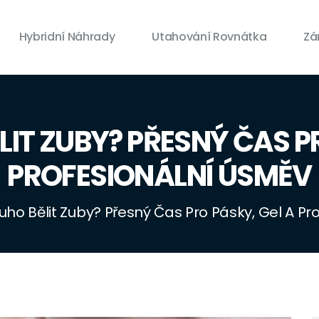
Hybridní Náhrady
Utahování Rovnátka
Zá
IT ZUBY? PŘESNÝ ČAS P
PROFESIONÁLNÍ ÚSMĚV
uho Bělit Zuby? Přesný Čas Pro Pásky, Gel A P