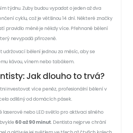
ním týdnu. Zuby budou vypadat o jeden až dva
končení cyklu, což je většinou 14 dní. Některé značky
e platí pravidlo méně je někdy více. Přehnané bělení
který nevypadá přirozeně.
 udržovací bělení jednou za měsíc, aby se
ému kávou, vínem nebo tabákem.
ntisty: Jak dlouho to trvá?
ni investovat více peněz, profesionální bělení v
 zcela odlišný od domácích pásek.
laserové nebo LED světlo pro aktivaci silného
obvykle
60 až 90 minut
. Dentista nejprve chrání
 a aktivuje jej světlem ve třech až čtyřich kolech.