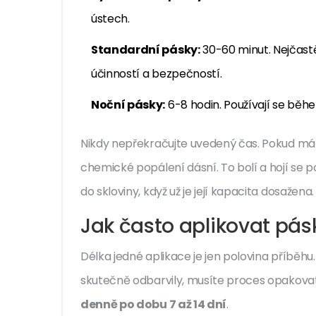
ústech.
Standardní pásky:
30-60 minut. Nejčastě
účinností a bezpečností.
Noční pásky:
6-8 hodin. Používají se běhe
Nikdy nepřekračujte uvedený čas. Pokud máte
chemické popálení dásní. To bolí a hojí se 
do skloviny, když už je její kapacita dosažena.
Jak často aplikovat pásk
Délka jedné aplikace je jen polovina příběhu
skutečně odbarvily, musíte proces opakova
denně po dobu 7 až 14 dní
.