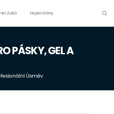
nět Zubů
Hojení Rány
RO PÁSKY, GEL A
rofesionální Úsměv