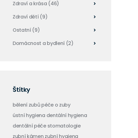
Zdraví a krása
(46)
Zdraví dětí
(9)
Ostatní
(9)
Domácnost a bydlení
(2)
Štítky
bělení zubů
péče o zuby
ústní hygiena
dentální hygiena
dentální péče
stomatologie
zubní kámen
zubní hygiena