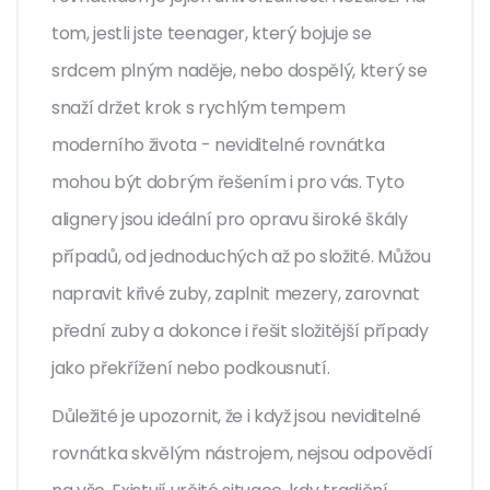
tom, jestli jste teenager, který bojuje se
srdcem plným naděje, nebo dospělý, který se
snaží držet krok s rychlým tempem
moderního života - neviditelné rovnátka
mohou být dobrým řešením i pro vás. Tyto
alignery jsou ideální pro opravu široké škály
případů, od jednoduchých až po složité. Můžou
napravit křivé zuby, zaplnit mezery, zarovnat
přední zuby a dokonce i řešit složitější případy
jako překřížení nebo podkousnutí.
Důležité je upozornit, že i když jsou neviditelné
rovnátka skvělým nástrojem, nejsou odpovědí