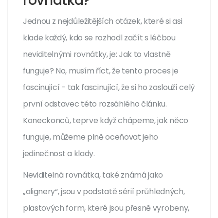
rovnátka?
Jednou z nejdůležitějších otázek, které si asi
klade každý, kdo se rozhodl začít s léčbou
neviditelnými rovnátky, je: Jak to vlastně
funguje? No, musím říct, že tento proces je
fascinující - tak fascinující, že si ho zaslouží celý
první odstavec této rozsáhlého článku.
Koneckonců, teprve když chápeme, jak něco
funguje, můžeme plně oceňovat jeho
jedinečnost a klady.
Neviditelná rovnátka, také známá jako
„alignery“, jsou v podstatě sérií průhledných,
plastových form, které jsou přesně vyrobeny,