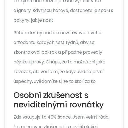
kterým bude možné přesně vyrobit vaše
alignery. Když jsou hotové, dostanete je spolu s
pokyny, jak je nosit.
Během léčby budete navštěvovat svého
ortodontu každých šest týdnů, aby se
zkontroloval pokrok a případně provedly
nějaké úpravy. Chápu, že to možná zní jako
závazek, ale věřte mi, že když uvidíte první
úspěchy, uvědomíte si, že to stojí za to.
Osobní zkušenost s
neviditelnými rovnátky
Zde vstupuje ta 40% šance. Jsem velmi ráda,
že mohu svou zkušenost s neviditelnými