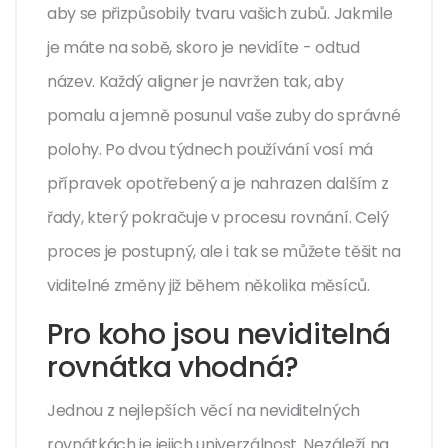
aby se přizpůsobily tvaru vašich zubů. Jakmile
je máte na sobě, skoro je nevidíte - odtud
název. Každý aligner je navržen tak, aby
pomalu a jemně posunul vaše zuby do správné
polohy. Po dvou týdnech používání vosí má
přípravek opotřebený a je nahrazen dalším z
řady, který pokračuje v procesu rovnání. Celý
proces je postupný, ale i tak se můžete těšit na
viditelné změny již během několika měsíců.
Pro koho jsou neviditelná
rovnátka vhodná?
Jednou z nejlepších věcí na neviditelných
rovnátkách je jejich univerzálnost. Nezáleží na