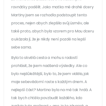
rovnátky podělit. Jako matka mé drahé dcery
Martiny jsem se rozhodla podstoupit tento
proces, nejen abych zlepšila svůj úsměv, ale
také proto, abych byla vzorem pro Mou dceru
a ukázala jí, že je nikdy není pozdě na lepší
sebe sama.
Byla to skvělá cesta a mohu s radostí
prohlásit, že jsem nadšená výsledky. Ale co
bylo nejdůležitější, bylo to, že jsem viděla, jak
moje sebevědomí roste s každým dnem. A
nejlepší část? Martina byla na mě tak hrdá. A
tak bych chtěla povzbudit každého, kdo
zvažuje tuto možnost - ano, je to závazek, a