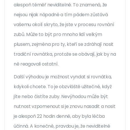
alespoň téměř neviditelné. To znamená, že
nejsou nijak nápadné a tím pádem zůstává
vašemu okolí skryto, že jste v procesu rovnání
zubů. Může to být pro mnoho lidí velkým
plusem, zejména pro ty, kteří se zdráhají nosit
tradiční rovnátka, protože se obávají, jak by na
ně reagovali ostatní.
Další výhodou je možnost vyndat si rovnátka,
kdykoli chcete. To je obzvláště užitečné, když
jíte nebo čistíte zuby. Nevýhodou může být
nutnost vzpomenout si je znovu nasadit a nosit
je alespoň 22 hodin denně, aby byla léčba
účinná. A konečně, pravdou je, že neviditelné