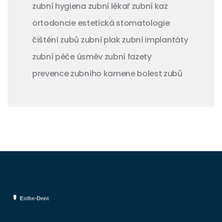
zubní hygiena
zubní lékař
zubní kaz
ortodoncie
estetická stomatologie
čištění zubů
zubní plak
zubní implantáty
zubní péče
úsměv
zubní fazety
prevence zubního kamene
bolest zubů