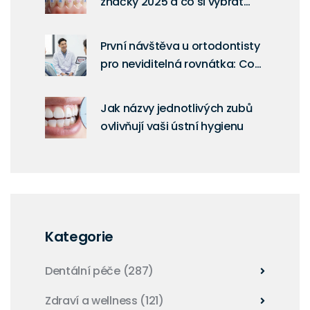
značky 2025 a co si vybrat
podle potřeb
První návštěva u ortodontisty
pro neviditelná rovnátka: Co
vás čeká a jak se připravit
Jak názvy jednotlivých zubů
ovlivňují vaši ústní hygienu
Kategorie
Dentální péče
(287)
Zdraví a wellness
(121)