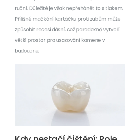
ruční. Důležité je však nepřehánět to s tlakem.
Přílišné mačkání kartáčku proti zubům může
způsobit recesi dásní, což paradoxně vytvoří
větší prostor pro usazování kamene v
budoucnu.
Kdy nestačí čištění: Role