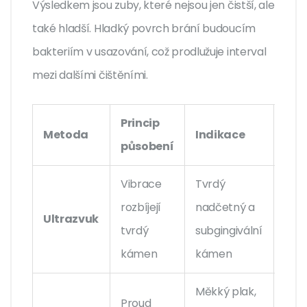
Výsledkem jsou zuby, které nejsou jen čistší, ale
také hladší. Hladký povrch brání budoucím
bakteriím v usazování, což prodlužuje interval
mezi dalšími čištěními.
Princip
Metoda
Indikace
Bol
působení
Vibrace
Tvrdý
Níz
rozbíjejí
nadčetný a
Ultrazvuk
být
tvrdý
subgingivální
citli
kámen
kámen
Měkký plak,
Proud