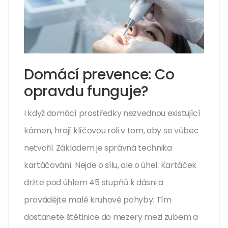
Domácí prevence: Co
opravdu funguje?
I když domácí prostředky nezvednou existující
kámen, hrají klíčovou roli v tom, aby se vůbec
netvořil. Základem je správná technika
kartáčování. Nejde o sílu, ale o úhel. Kartáček
držte pod úhlem 45 stupňů k dásni a
provádějte malé kruhové pohyby. Tím
dostanete štětinice do mezery mezi zubem a