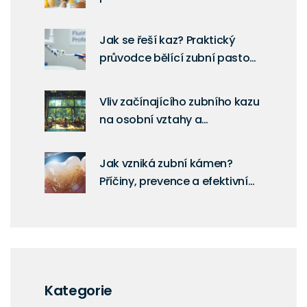
Jak se řeší kaz? Praktický
průvodce bělící zubní pastou
a skutečnými řešeními
Vliv začínajícího zubního kazu
na osobní vztahy a
komunikaci
Jak vzniká zubní kámen?
Příčiny, prevence a efektivní
odstranění
Kategorie