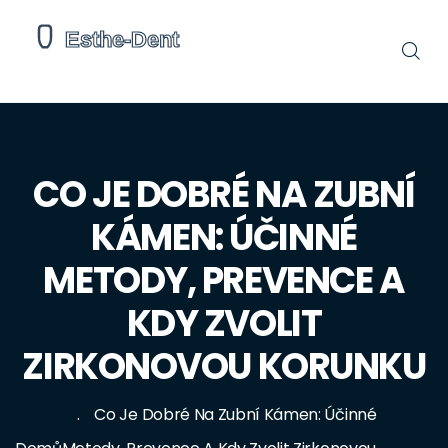
CO JE DOBRÉ NA ZUBNÍ
KÁMEN: ÚČINNÉ
METODY, PREVENCE A
KDY ZVOLIT
ZIRKONOVOU KORUNKU
Co Je Dobré Na Zubní Kámen: Účinné