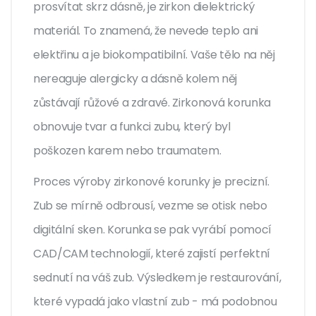
prosvítat skrz dásně, je zirkon dielektrický
materiál. To znamená, že nevede teplo ani
elektřinu a je biokompatibilní. Vaše tělo na něj
nereaguje alergicky a dásně kolem něj
zůstávají růžové a zdravé. Zirkonová korunka
obnovuje tvar a funkci zubu, který byl
poškozen karem nebo traumatem
.
Proces výroby zirkonové korunky je precizní.
Zub se mírně odbrousí, vezme se otisk nebo
digitální sken. Korunka se pak vyrábí pomocí
CAD/CAM technologií, které zajistí perfektní
sednutí na váš zub. Výsledkem je restaurování,
které vypadá jako vlastní zub - má podobnou