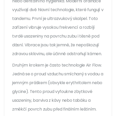
nebo dentálního hygienika. Moderní ordinace
využívají dvě hlavní technologie, které fungují v
tandemu. První je ultrazvukový skalpel. Toto
zařízení vibruje vysokou frekvencí a rozbíjí
tvrdé usazeniny na povrchu zubu i těsně pod
dásní. Vibrace jsou tak jemné, že nepoškozují
zdravou sklovinu, ale účinně odstraňují kámen.
Druhým krokem je často technologie Air Flow.
Jedná se o proud vzduchu smíchaný s vodou a
jemným práškem (obvykle erythritolem nebo
glycine). Tento proud vyfoukne zbytkové
usazeniny, barviva z kávy nebo tabáku a
změkčí povrch zubu před finálním leštiním.