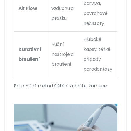
barviva,
Air Flow
vzduchu a
Žád
povrchové
prášku
nečistoty
Hluboké
Ruční
Kurativní
kapsy, těžké
Vyšš
nástroje a
broušení
případy
s an
broušení
paradontózy
Porovnání metod čištění zubního kamene