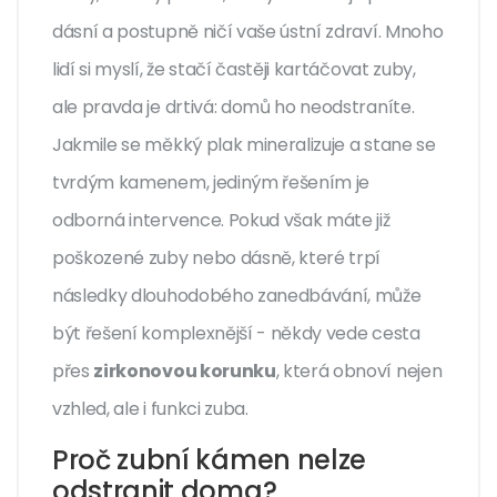
dásní a postupně ničí vaše ústní zdraví. Mnoho
lidí si myslí, že stačí častěji kartáčovat zuby,
ale pravda je drtivá: domů ho neodstraníte.
Jakmile se měkký plak mineralizuje a stane se
tvrdým kamenem, jediným řešením je
odborná intervence. Pokud však máte již
poškozené zuby nebo dásně, které trpí
následky dlouhodobého zanedbávání, může
být řešení komplexnější - někdy vede cesta
přes
zirkonovou korunku
, která obnoví nejen
vzhled, ale i funkci zuba.
Proč zubní kámen nelze
odstranit doma?