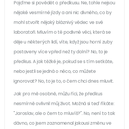
Pojďme si povědět o předkusu. Ne, tohle nejsou
nějaké vesmírné jízdy a ani nic divného, co by
mohl stvořit nějaký bláznivý vědec ve své
laboratoři. Mluvím o té podivné věci, která se
děje u některých lidí, víte, když jsou horní zuby
postaveny více vpřed než ty dolní? No, to je
předkus. A jak těžké je, pokud se s tím setkáte,
nebo jestli se jedná o něco, co můžete
ignorovat? No, to je to, o čem chci dnes mluvit.
Jak pro mě osobně, můžu říci, že předkus
nesmírně ovlivnil můj život. Možná si teď říkáte:
"Jaroslav, ale o čem to mluvíš?". No, není to tak
dávno, co jsem zaznamenal jakousi změnu ve