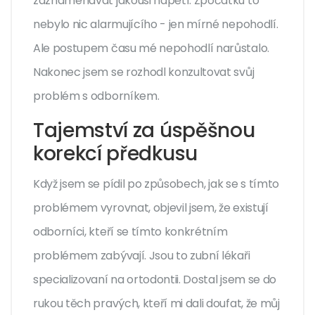
zaznamenávat jakousi napětí. Zpočátku to
nebylo nic alarmujícího - jen mírné nepohodlí.
Ale postupem času mé nepohodlí narůstalo.
Nakonec jsem se rozhodl konzultovat svůj
problém s odborníkem.
Tajemství za úspěšnou
korekcí předkusu
Když jsem se pídil po způsobech, jak se s tímto
problémem vyrovnat, objevil jsem, že existují
odborníci, kteří se tímto konkrétním
problémem zabývají. Jsou to zubní lékaři
specializovaní na ortodontii. Dostal jsem se do
rukou těch pravých, kteří mi dali doufat, že můj