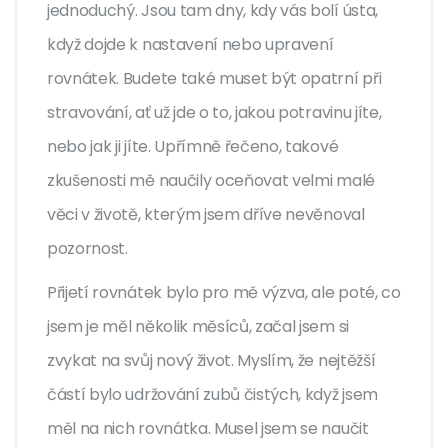
jednoduchý. Jsou tam dny, kdy vás bolí ústa,
když dojde k nastavení nebo upravení
rovnátek. Budete také muset být opatrní při
stravování, ať už jde o to, jakou potravinu jíte,
nebo jak ji jíte. Upřímně řečeno, takové
zkušenosti mě naučily oceňovat velmi malé
věci v životě, kterým jsem dříve nevěnoval
pozornost.
Přijetí rovnátek bylo pro mě výzva, ale poté, co
jsem je měl několik měsíců, začal jsem si
zvykat na svůj nový život. Myslím, že nejtěžší
částí bylo udržování zubů čistých, když jsem
měl na nich rovnátka. Musel jsem se naučit