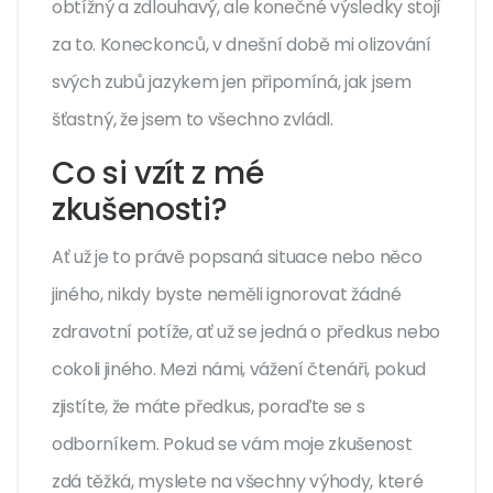
obtížný a zdlouhavý, ale konečné výsledky stojí
za to. Koneckonců, v dnešní době mi olizování
svých zubů jazykem jen připomíná, jak jsem
šťastný, že jsem to všechno zvládl.
Co si vzít z mé
zkušenosti?
Ať už je to právě popsaná situace nebo něco
jiného, nikdy byste neměli ignorovat žádné
zdravotní potíže, ať už se jedná o předkus nebo
cokoli jiného. Mezi námi, vážení čtenáři, pokud
zjistíte, že máte předkus, poraďte se s
odborníkem. Pokud se vám moje zkušenost
zdá těžká, myslete na všechny výhody, které