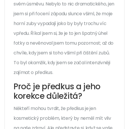
svém úsměvu. Nebylo to nic dramatického, jen
jsem si při focení západu slunce všiml, že moje
horní zuby vypadají jako by byly trochu víc
vpředu. Říkal jsem si, že je to jen špatný úhel
fotky a nevěnoval jsem tomu pozornost; až do
chvíle, kdy jsem si toho všiml při čištění zubů.
To byl okamžik, kdy jsem se začal intenzivněji
zajímat o předkus.
Proč je předkus a jeho
korekce důležitá?
Někteří mohou tvrdit, že předkus je jen
kosmetický problém, který by neměl mít vliv
na naše zdraví. Ale představte si, když se vaše