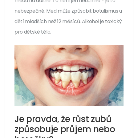
medu na dásně. To není jen neúčinné - je to
nebezpečné. Med může způsobit botulismus u
dětí mladších než 12 měsíců. Alkohol je toxický
pro dětské tělo.
Je pravda, že růst zubů
způsobuje průjem nebo