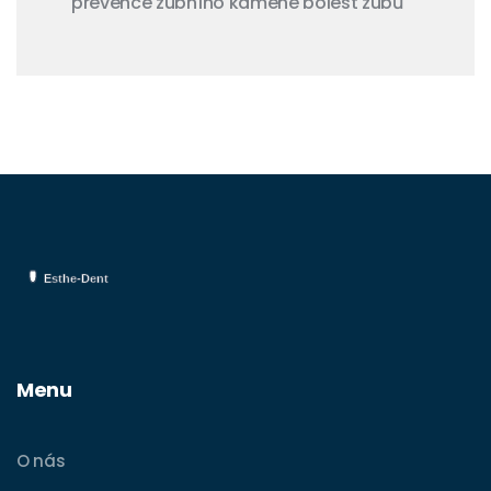
prevence zubního kamene
bolest zubů
Menu
O nás