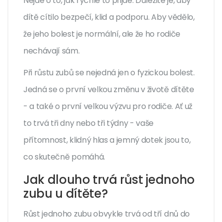
Nejde o to, jak rychle to přijde. Důležité je, aby
dítě cítilo bezpečí, klid a podporu. Aby vědělo,
že jeho bolest je normální, ale že ho rodiče
nechávají sám.
Při růstu zubů se nejedná jen o fyzickou bolest.
Jedná se o první velkou změnu v životě dítěte
- a také o první velkou výzvu pro rodiče. Ať už
to trvá tři dny nebo tři týdny - vaše
přítomnost, klidný hlas a jemný dotek jsou to,
co skutečně pomáhá.
Jak dlouho trvá růst jednoho
zubu u dítěte?
Růst jednoho zubu obvykle trvá od tří dnů do