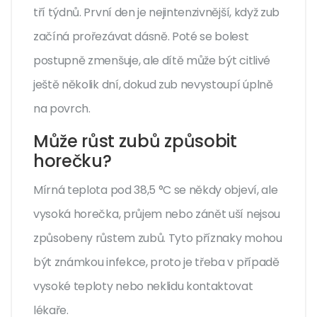
tří týdnů. První den je nejintenzivnější, když zub
začíná prořezávat dásně. Poté se bolest
postupně zmenšuje, ale dítě může být citlivé
ještě několik dní, dokud zub nevystoupí úplně
na povrch.
Může růst zubů způsobit
horečku?
Mírná teplota pod 38,5 °C se někdy objeví, ale
vysoká horečka, průjem nebo zánět uší nejsou
způsobeny růstem zubů. Tyto příznaky mohou
být známkou infekce, proto je třeba v případě
vysoké teploty nebo neklidu kontaktovat
lékaře.