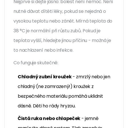
Nejprve si dejte jasno: bolest není nemoc. Není
nutné dávat dítěti léky, pokud se nejedná o
vysokou teplotu nebo zánět. Mírná teplota do
38 °C je normální při růstu zubů. Pokud je
teplota vyšší, hledejte jinou příčinu - možná je
to nachlazení nebo infekce.
Co funguje skutečně:
Chladný zubní kroužek
- zmrzlý nebo jen
chladný (ne zamrazený!) kroužek z
bezpečného materiálu pomáhá uklidnit
dásně. Děti ho rády hryzou.
Čistá ruka nebo chlapeček
- jemně