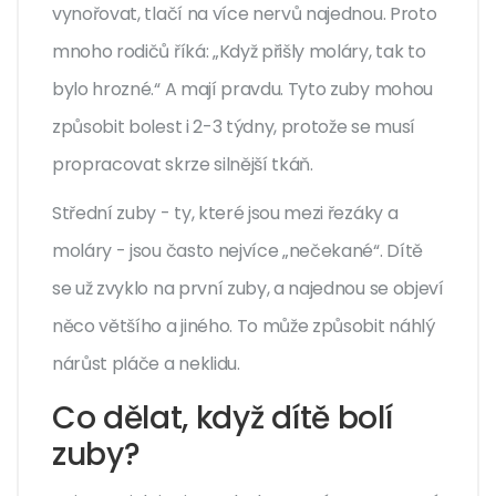
vynořovat, tlačí na více nervů najednou. Proto
mnoho rodičů říká: „Když přišly moláry, tak to
bylo hrozné.“ A mají pravdu. Tyto zuby mohou
způsobit bolest i 2-3 týdny, protože se musí
propracovat skrze silnější tkáň.
Střední zuby - ty, které jsou mezi řezáky a
moláry - jsou často nejvíce „nečekané“. Dítě
se už zvyklo na první zuby, a najednou se objeví
něco většího a jiného. To může způsobit náhlý
nárůst pláče a neklidu.
Co dělat, když dítě bolí
zuby?