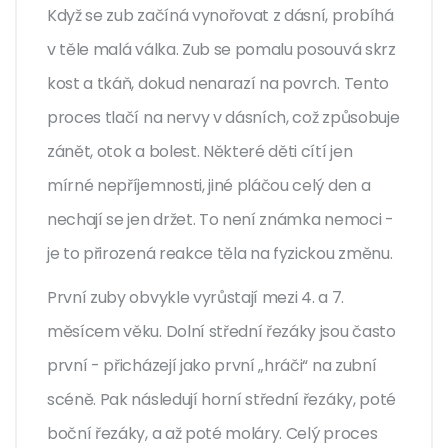
Když se zub začíná vynořovat z dásní, probíhá
v těle malá válka. Zub se pomalu posouvá skrz
kost a tkáň, dokud nenarazí na povrch. Tento
proces tlačí na nervy v dásních, což způsobuje
zánět, otok a bolest. Některé děti cítí jen
mírné nepříjemnosti, jiné pláčou celý den a
nechají se jen držet. To není známka nemoci -
je to přirozená reakce těla na fyzickou změnu.
První zuby obvykle vyrůstají mezi 4. a 7.
měsícem věku. Dolní střední řezáky jsou často
první - přicházejí jako první „hráči“ na zubní
scéně. Pak následují horní střední řezáky, poté
boční řezáky, a až poté moláry. Celý proces