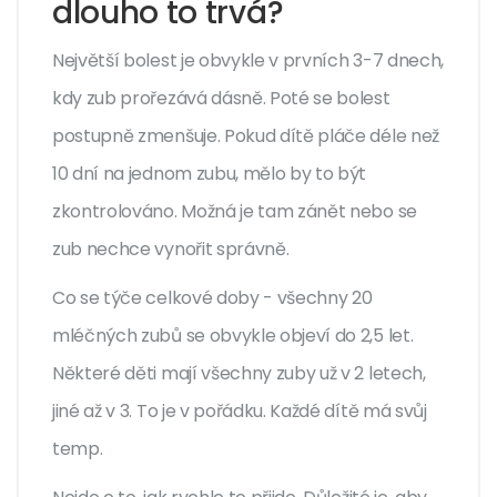
dlouho to trvá?
Největší bolest je obvykle v prvních 3-7 dnech,
kdy zub prořezává dásně. Poté se bolest
postupně zmenšuje. Pokud dítě pláče déle než
10 dní na jednom zubu, mělo by to být
zkontrolováno. Možná je tam zánět nebo se
zub nechce vynořit správně.
Co se týče celkové doby - všechny 20
mléčných zubů se obvykle objeví do 2,5 let.
Některé děti mají všechny zuby už v 2 letech,
jiné až v 3. To je v pořádku. Každé dítě má svůj
temp.