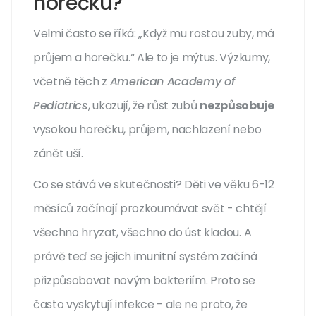
horečku?
Velmi často se říká: „Když mu rostou zuby, má
průjem a horečku.“ Ale to je mýtus. Výzkumy,
včetně těch z
American Academy of
Pediatrics
, ukazují, že růst zubů
nezpůsobuje
vysokou horečku, průjem, nachlazení nebo
zánět uší.
Co se stává ve skutečnosti? Děti ve věku 6-12
měsíců začínají prozkoumávat svět - chtějí
všechno hryzat, všechno do úst kladou. A
právě teď se jejich imunitní systém začíná
přizpůsobovat novým bakteriím. Proto se
často vyskytují infekce - ale ne proto, že